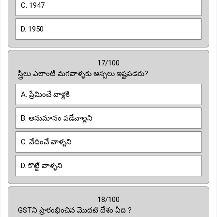
C. 1947
D. 1950
17/100
స్త్రీలు ఎలాంటి మగవాళ్ళకు అస్సలు ఇష్టపడరు?
A. ప్రేమించే వాళ్లకి
B. అనుమానం పడేవాల్లని
C. వేదించే వాళ్ళని
D. కొట్టే వాళ్ళని
18/100
GSTని ప్రారంభించిన మొదటి దేశం ఏది ?