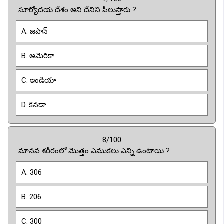
సూర్యోదయ దేశం అని దేనిని పిలుస్తారు ?
A. జపాన్
B. అమెరికా
C. ఇండియా
D. కెనడా
8/100
మానవ శరీరంలో మొత్తం ఎముకలు ఎన్ని ఉంటాయి ?
A. 306
B. 206
C. 300