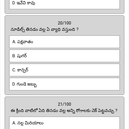
D. ఇవేవి కావు
20/100
నూడిల్స్ తినడం వల్ల ఏ వ్యాధి వస్తుంది ?
A. పక్షవాతం
B. షుగర్
C. కాన్సర్
D. గుండె జబ్బు
21/100
ఈ క్రింది వాటిలో ఏది తినడం వల్ల అన్ని రోగాలకు చెక్ పెట్టవచ్చు ?
A. నల్ల మిరియాలు