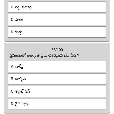
B. నల్ల జీలకర్ర
C. పాలు
D. గుడ్లు
22/100
ప్రపంచంలో అత్యంత ప్రమాదకరమైన చేప ఏది ?
A. షార్క్
B. డాల్ఫిన్
C. క్యాట్ ఫిష్
D. వైట్ షార్క్