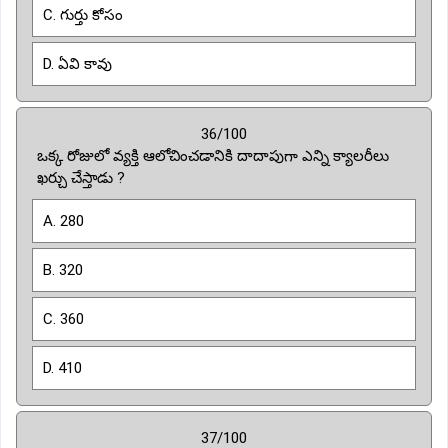
C. గుర్తు కోసం
D. ఏవి కావు
36/100
ఒక్క రోజులో వ్యక్తి ఆలోచించడానికి దాదాపుగా ఎన్ని క్యాలరీలు
ఖర్చు చేస్తాడు ?
A. 280
B. 320
C. 360
D. 410
37/100