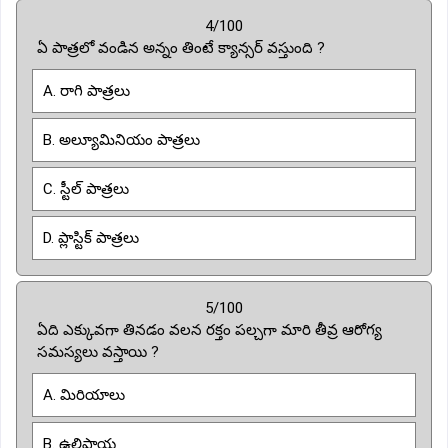
4/100
ఏ పాత్రలో వండిన అన్నం తింటే క్యాన్సర్ వస్తుంది ?
A. రాగి పాత్రలు
B. అల్యూమినియం పాత్రలు
C. స్టీల్ పాత్రలు
D. ప్లాస్టిక్ పాత్రలు
5/100
ఏది ఎక్కువగా తినడం వలన రక్తం పల్చగా మారి తీవ్ర ఆరోగ్య
సమస్యలు వస్తాయి ?
A. మిరియాలు
B. ఉల్లిపాయ