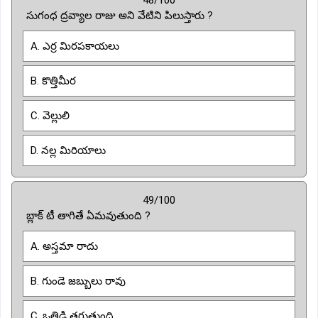
సుగంధ ద్రవ్యాల రాజు అని వేటిని పిలుస్తారు ?
A. ఎర్ర మిరపకాయలు
B. కొత్తిమీర
C. వెల్లులి
D. నల్ల మిరియాలు
49/100
బ్లాక్ టీ తాగితే ఏమవుతుంది ?
A. అస్తమా రాదు
B. గుండె జబ్బులు రావు
C. ఒత్తిడి తగ్గుతుంది