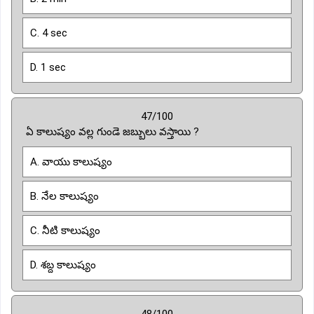
C. 4 sec
D. 1 sec
47/100
ఏ కాలుష్యం వల్ల గుండె జబ్బులు వస్తాయి ?
A. వాయు కాలుష్యం
B. నేల కాలుష్యం
C. నీటి కాలుష్యం
D. శబ్ద కాలుష్యం
48/100