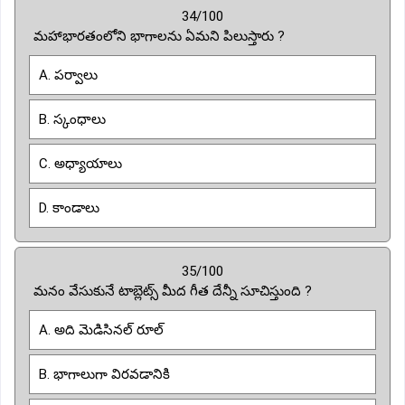
34/100
మహాభారతంలోని భాగాలను ఏమని పిలుస్తారు ?
A. పర్వాలు
B. స్కంధాలు
C. అధ్యాయాలు
D. కాండాలు
35/100
మనం వేసుకునే టాబ్లెట్స్ మీద గీత దేన్నీ సూచిస్తుంది ?
A. అది మెడిసినల్ రూల్
B. భాగాలుగా విరవడానికి