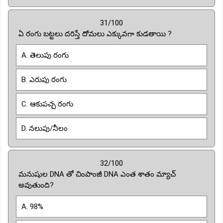
31/100
ఏ రంగు బట్టలు దరిస్తే దోమలు ఎక్కువగా కుడతాయి ?
A. తెలుపు రంగు
B. ఎరుపు రంగు
C. ఆకుపచ్చ రంగు
D. నలుపు/నీలం
32/100
మనుషుల DNA తో చింపాంజీ DNA ఎంత శాతం మ్యాచ్
అవుతుంది?
A. 98%