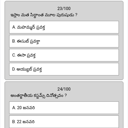
23/100
ఇస్లాం మత సిద్దాంత మూల పురుషుడు ?
A. మహమ్మద్ ప్రవక్త
B. ఈసుబ్ ప్రవక్తా
C. ఈసా ప్రవక్త
D. అయ్యుబ్ ప్రవక్త
24/100
అంతర్జాతీయ కస్టమ్స్ దినోత్సవం ?
A. 20 జనవరి
B. 22 జనవరి