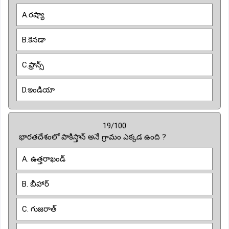
A.రష్యా
B.కెనడా
C.ఫ్రాన్స్
D.ఇండియా
19/100
భారతదేశంలో పాకిస్తాన్ అనే గ్రామం ఎక్కడ ఉంది ?
A. ఉత్తరాఖండ్
B. బీహార్
C. గుజరాత్