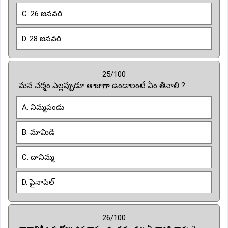
C. 26 జనవరి
D. 28 జనవరి
25/100
మన చర్మం ఎల్లప్పుడూ తాజాగా ఉండాలంటే ఏం తినాలి ?
A. నిమ్మపండు
B. మామిడి
C. దానిమ్మ
D. పైనాపిల్
26/100