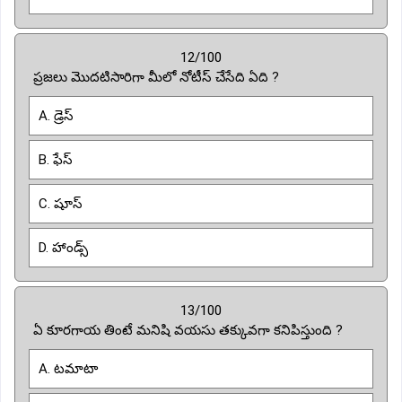
12/100
ప్రజలు మొదటిసారిగా మీలో నోటీస్ చేసేది ఏది ?
A. డ్రెస్
B. ఫేస్
C. షూస్
D. హాండ్స్
13/100
ఏ కూరగాయ తింటే మనిషి వయసు తక్కువగా కనిపిస్తుంది ?
A. టమాటా