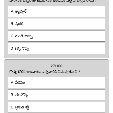
వారానికి ఒక్కరోజు ఉపవాసం ఉండడం వల్ల ఏ వ్యాధి రాదు ?
A. క్యాన్సర్
B. షుగర్
C. గుండె జబ్బు
D. కిళ్ళ నొప్పి
27/100
గోళ్ళు కోరికే అలవాటు ఉన్నవారికి ఏమవుతుంది ?
A. నీరసం
B. తలనొప్పి
C. జ్ఞాపక శక్తి