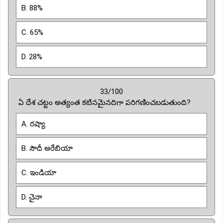
B. 88%
C. 65%
D. 28%
33/100
ఏ దేశ చట్టం అత్యంత కటినమైనదిగా పరిగణించబడుతుంది?
A. రష్యా
B. సౌదీ అరేబియా
C. ఇండియా
D. చైనా