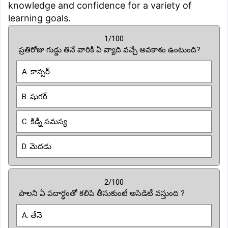
knowledge and confidence for a variety of
learning goals.
1/100
ప్రతిరోజు గుడ్డు తినే వారికి ఏ వ్యాది వచ్చే అవకాశం ఉంటుంది?
A. కాన్సర్
B. షుగర్
C. కిడ్నీ సమస్య
D. మెదడు
2/100
పాలని ఏ పదార్ధంతో కలిపి తీసుకుంటే అసిడిటీ వస్తుంది ?
A. తేనె