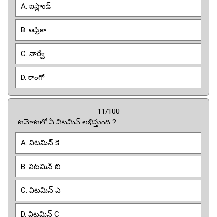
A. ఐస్లాండ్
B. ఆఫ్రికా
C. నార్వే
D. కాంగో
11/100
టమోటలో ఏ విటమిన్ లభిస్తుంది ?
A. విటమిన్ కె
B. విటమిన్ బి
C. విటమిన్ ఎ
D. విటమిన్ C