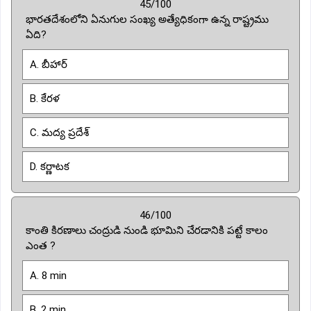
45/100
భారతదేశంలోని ఏనుగుల సంఖ్య అత్యేధికంగా ఉన్న రాష్ట్రము
ఏది?
A. బీహార్
B. కేరళ
C. మద్య ప్రదేశ్
D. కర్ణాటక
46/100
కాంతి కిరణాలు చంద్రుడి నుండి భూమిని చేరడానికి పట్టే కాలం
ఎంత ?
A. 8 min
B. 2 min