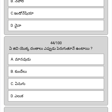
B. నేపాల్
C.ఇండోనేషియా
D. చైనా
44/100
ఏ జివి యొక్క దంతాలు ఎప్పుడు పెరుగుతూనే ఉంటాయి ?
A. మానవుడు
B. కుందేలు
C. ఏనుగు
D. ఎలుక