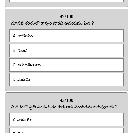
42/100
మానవ శరీరంలో కాన్సర్ సోకని అవయవం ఏది ?
A. కాలేయం
B. గుండె
C. ఉపిరితిత్తులు
D. మెదడు
43/100
ఏ దేశంలో ప్రతి సంవత్సరం కుక్కలకు పండుగను జరుపుతారు ?
A.ఇండియా