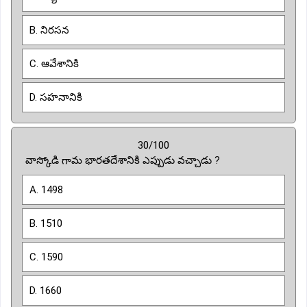
B. నిరసన
C. ఆవేశానికి
D. సహనానికి
30/100
వాస్కోడి గామ భారతదేశానికి ఎప్పుడు వచ్చాడు ?
A. 1498
B. 1510
C. 1590
D. 1660