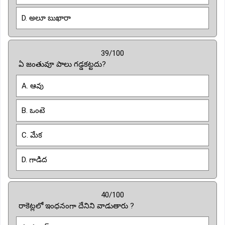
D. అలూ బుఖారా
39/100
ఏ జంతువూ పాలు గడ్డకట్టదు?
A. ఆవు
B. ఒంటె
C. మేక
D. గాడిద
40/100
రాకెట్లలో ఇంధనంగా దేనిని వాడుతారు ?