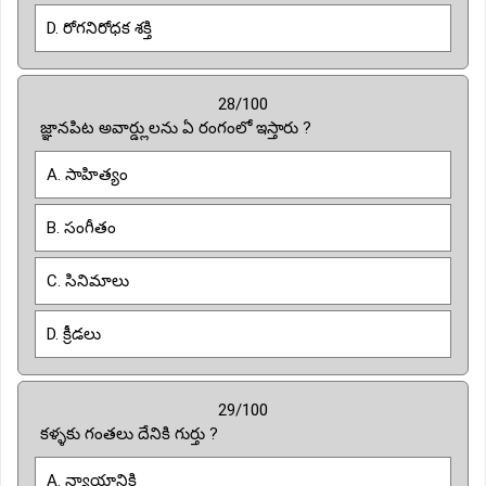
D. రోగనిరోధక శక్తి
28/100
జ్ఞానపిట అవార్డ్లులను ఏ రంగంలో ఇస్తారు ?
A. సాహిత్యం
B. సంగీతం
C. సినిమాలు
D. క్రీడలు
29/100
కళ్ళకు గంతలు దేనికి గుర్తు ?
A. న్యాయానికి