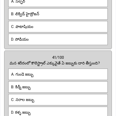
A. సల్ఫర్
B. లిక్విడ్ హైడ్రోజన్
C. పొటాషియం
D. సోడియం
41/100
మన శరీరంలో కొలెస్ట్రాల్ ఎక్కువైతే ఏ జబ్బుకు దారి తీస్తుంది?
A. గుండె జబ్బు
B. కిడ్నీ జబ్బు
C. నరాల జబ్బు
D. కళ్ళ జబ్బు