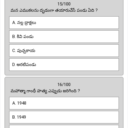
15/100
మన ఎముకలను దృడంగా తయారుచేసే పండు ఏది ?
A. నల్ల ద్రాక్షలు
B. కివి పండు
C. పుచ్చకాయ
D. అరటిపండు
16/100
మహాత్మా గాంధీ హత్య ఎప్పుడు జరిగింది ?
A. 1948
B. 1949