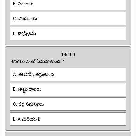
B. వంకాయ
C. దొండకాయ
D. క్యాప్సికమ్
14/100
శనగలు తింటే ఏమవుతుంది ?
A. తలనొప్పి తగ్గుతుంది
B. జుట్టు రాలదు
C. జీర్ణ సమస్యలు
D. A మరియు B