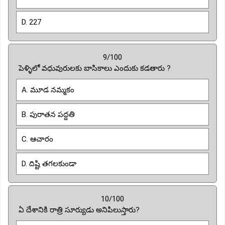
D. 227
9/100
పెళ్ళిలో వధువురులకు బాసికాలు ఎందుకు కడతారు ?
A. మూడ నమ్మకం
B. పురాతన పద్దతి
C. ఆచారం
D. దిష్టి తగలకుండా
10/100
ఏ దేశానికి రాత్రి సూర్యుడు అనిపిలుస్తారు?