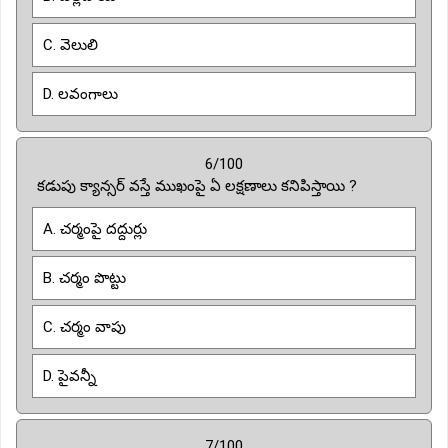
C. వెలులి
D. లవంగాలు
6/100
కడుపు క్యాన్సర్ వస్తే ముఖంపై ఏ లక్షణాలు కనిపిస్తాయి ?
A. చర్మంపై దద్దుర్లు
B. చర్మం పొట్టు
C. చర్మం వాపు
D. పైవన్నీ
7/100