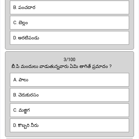
B. పంచదార
C. బెల్లం
D. అరటిపండు
3/100
బీ.పి మందులు వాడుతున్నవారు ఏమి తాగితే ప్రమాదం ?
A. పాలు
B. చెరుకురసం
C. మజ్జిగ
D. కొబ్బరి నీరు