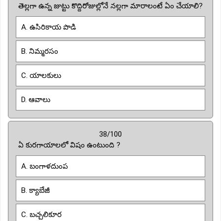
తెల్లగా ఉన్న జుట్టు కొద్దిరోజుల్లోనే నల్లగా మారాలంటే ఏం చేయాలి?
A. ఉసిరికాయ పొడి
B. నిమ్మరసం
C. యాలకులు
D. ఆవాలు
38/100
ఏ కురగాయాలలో విషం ఉంటుంది ?
A. బంగాళదుంప
B. క్యాబేజీ
C. బచ్చలికూర