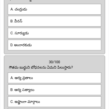
A. చంద్రుడు
B. వీనస్
C. సూర్యుడు
D. అంగారకుడు
30/100
గౌతమ బుద్ధుని బోధనలను ఏమని పిలుస్తారు?
A. ఆర్య వ్రతాలు
B. ఆర్య సత్యాలు
C. అష్టాంగా మార్గాలు