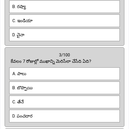
B. రష్యా
C. ఇండియా
D. చైనా
3/100
కేవలం 7 రోజుల్లో ముఖాన్ని మెరిసేలా చేసేది ఏది?
A. పాలు
B. బొప్పాయి
C. తేనే
D. పంచదార