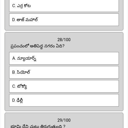
C. ఎర్ర కోట
D. తాజ్ మహాల్
28/100
ప్రపంచంలో అతిపెద్ద నగరం ఏది?
A. న్యూయార్న్
B. సియోల్
C. టోక్యో
D. ఢీల్లీ
29/100
భూమి దేని చుట్టు తిరుగుతుంది ?