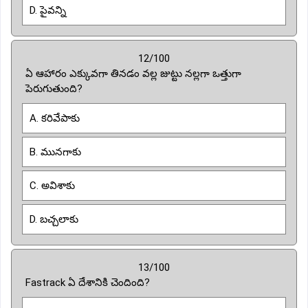
D. పైవన్ని
12/100
ఏ ఆహారం ఎక్కువగా తినడం వల్ల జుట్టు నల్లగా ఒత్తుగా
పెరుగుతుంది?
A. కరివేపాకు
B. మునగాకు
C. అవిశాకు
D. బచ్చలాకు
13/100
Fastrack ఏ దేశానికి చెందింది?