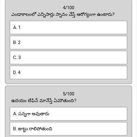
4/100
ఎండాకాలంలో ఎన్నిసార్లు స్నానం చేస్తే ఆరోగ్యంగా ఉంటారు?
A. 1
B. 2
C. 3
D. 4
5/100
ఉదయం టిఫిన్ మానేస్తే ఏమౌతుంది?
A. సన్నగా అవుతారు
B. జుట్టు రాలిపోతుంది