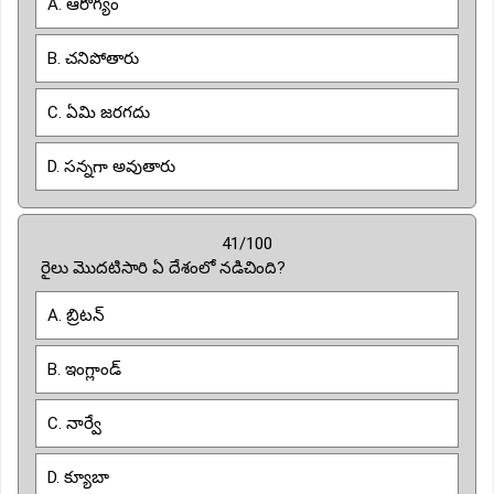
A. ఆరోగ్యం
B. చనిపోతారు
C. ఏమి జరగదు
D. సన్నగా అవుతారు
41/100
రైలు మొదటిసారి ఏ దేశంలో నడిచింది?
A. బ్రిటన్
B. ఇంగ్లాండ్
C. నార్వే
D. క్యూబా