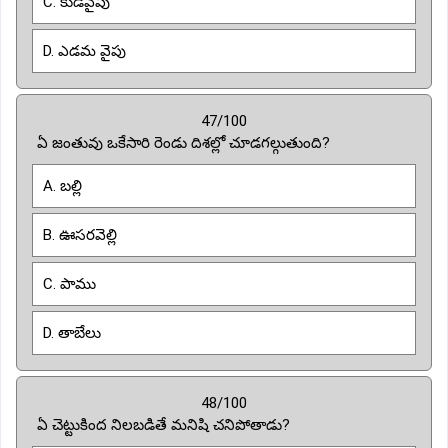
C. కుడివైపు
D. ఎడమ వైపు
47/100
ఏ జంతువు ఒకేసారి రెండు దిశల్లో చూడగల్గుతుంది?
A. బల్లి
B. ఊసరవెల్లి
C. పాము
D. తాబేలు
48/100
ఏ చెట్టుకింద నిలబడితే మనిషి చనిపోతాడు?