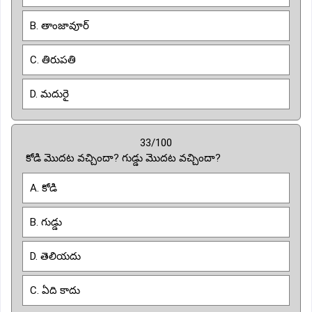
B. తాంజావూర్
C. తిరుపతి
D. మదురై
33/100
కోడి మొదట వచ్చిందా? గుడ్డు మొదట వచ్చిందా?
A. కోడి
B. గుడ్డు
D. తెలియదు
C. ఏది కాదు