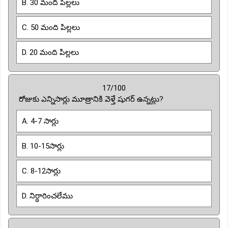
B. 30 మంది పిల్లలు
C. 50 మంది పిల్లలు
D. 20 మంది పిల్లలు
17/100
రోజుకు ఎన్నిసార్లు మూత్రానికి వెళ్తే షుగర్ ఉన్నట్లు?
A. 4-7 సార్లు
B. 10-15సార్లు
C. 8-12సార్లు
D. నిర్ధారించలేము