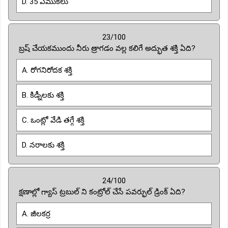
D. 35 ఎముకలు
23/100
బ్రష్ చేయకముందు నీరు త్రాగడం వల్ల కలిగే అద్భుత శక్తి ఏది?
A. రోగనిరోదక శక్తి
B. కిడ్నీలకు శక్తి
C. ఒంట్లో వేడి తగ్గే శక్తి
D. నరాలకు శక్తి
24/100
క్షణాల్లో గ్యాస్ ట్రబుల్ ని కంట్రోల్ చేసే పవర్ఫుల్ డ్రింక్ ఏది?
A. జీలకర్ర