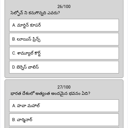
26/100
సెల్ఫోన్ ని కనుగొన్నది ఎవరు?
A. మార్టిన్ కూపర్
B. లూయిస్ ప్రిన్స్
C. శామ్యూల్ కొర్ట్
D. బెర్నెస్ వాలిస్
27/100
భారత దేశంలో అత్యంత అందమైన భవనం ఏది?
A. హవా మహాల్
B. చార్మినార్