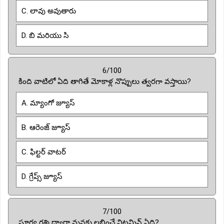
C. లావు అవుతారు
D. బి మరియు సి
6/100
కింది వాటిలో ఏది తాగితే మోకాళ్ల నొప్పులు త్వరగా వస్తాయి?
A. మ్యాంగో జ్యూస్
B. ఆరెంజ్ జ్యూస్
C. ఫిల్టర్ వాటర్
D. గ్రేప్స్ జ్యూస్
7/100
సూర్య రశ్మి ద్వారా మనకు లభించే విటమిన్ ఏది?