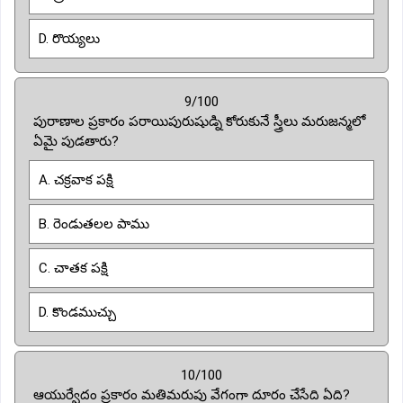
D. రొయ్యలు
9/100
పురాణాల ప్రకారం పరాయిపురుషుడ్ని కోరుకునే స్త్రీలు మరుజన్మలో
ఏమై పుడతారు?
A. చక్రవాక పక్షి
B. రెండుతలల పాము
C. చాతక పక్షి
D. కొండముచ్చు
10/100
ఆయుర్వేదం ప్రకారం మతిమరుపు వేగంగా దూరం చేసేది ఏది?