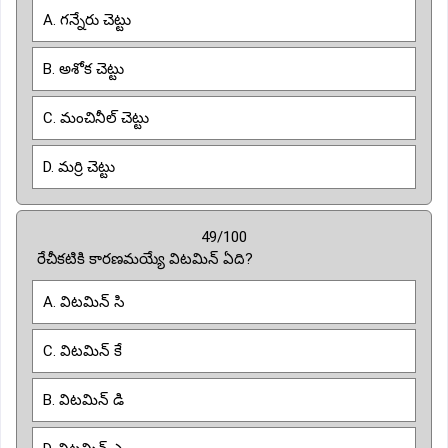
A. గన్నేరు చెట్టు
B. అశోక చెట్టు
C. మంచినీల్ చెట్టు
D. మర్రి చెట్టు
49/100
రేచీకటికి కారణమయ్యే విటమిన్ ఏది?
A. విటమిన్ సి
C. విటమిన్ కే
B. విటమిన్ డి