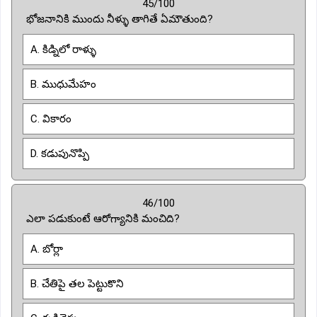
45/100
భోజనానికి ముందు నీళ్ళు తాగితే ఏమౌతుంది?
A. కిడ్నిలో రాళ్ళు
B. ముధుమేహం
C. వికారం
D. కడుపునొప్పి
46/100
ఎలా పడుకుంటే ఆరోగ్యానికి మంచిది?
A. బోర్లా
B. చేతిపై తల పెట్టుకొని