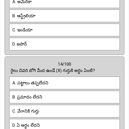
A. అమెరికా
B. ఆస్ట్రేలియా
C. ఇండియా
D. జపాన్
14/100
రైలు చివరి బోగి మీద ఉండే (X) గుర్తుకి అర్ధం ఏంటి?
A. పట్టాలు తప్పలేదని
B. ప్రమాదం లేదని
C. వేగానికి గుర్తు
D. ఏ అర్ధం లేదని