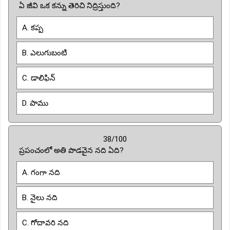
ఏ జీవి ఒక కన్ను తెరిచి నిద్రిస్తుంది?
A. కప్ప
B. ఎలుగుబంటి
C. డాలిఫిన్
D. పాము
38/100
ప్రపంచంలో అతి పొడవైన నది ఏది?
A. గంగా నది
B. నైలు నది
C. గోదావరి నది