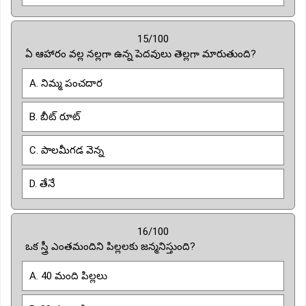
15/100
ఏ ఆహారం వల్ల నల్లగా ఉన్న పెదవులు తెల్లగా మారుతుంది?
A. నిమ్మ పంచదార
B. బీట్ రూట్
C. పాలమీగడ వెన్న
D. తేనే
16/100
ఒక స్త్రీ ఎంతమందిని పిల్లలకు జన్మనిస్తుంది?
A. 40 మంది పిల్లలు