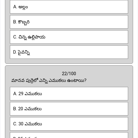
A. అల్లం
B. కొబ్బరి
C. చిన్న ఉల్లిపాయ
D. పైవన్ని
22/100
మానవ పుర్రెలో ఎన్ని ఎముకలు ఉంటాయి?
A. 29 ఎముకలు
B. 20 ఎముకలు
C. 30 ఎముకలు