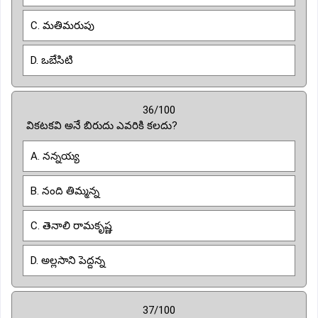
C. మతిమరుపు
D. ఒబేసిటి
36/100
వికటకవి అనే బిరుదు ఎవరికి కలదు?
A. నన్నయ్య
B. నంది తిమ్మన్న
C. తెనాలి రామకృష్ణ
D. అల్లసాని పెద్దన్న
37/100