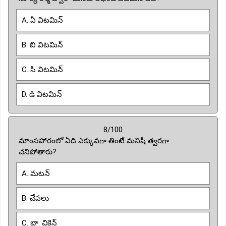
A. ఏ విటమిన్
B. బి విటమిన్
C. సి విటమిన్
D. డి విటమిన్
8/100
మాంసహారంలో ఏది ఎక్కువగా తింటే మనిషి త్వరగా
చనిపోతారు?
A. మటన్
B. చేపలు
C. బ్రా. చికెన్