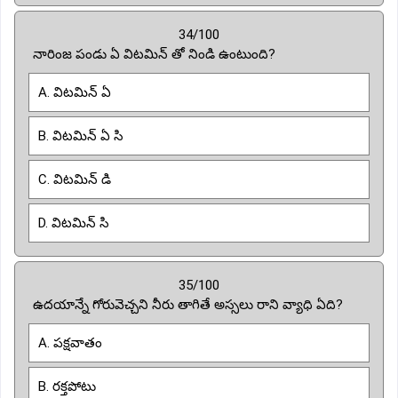
34/100
నారింజ పండు ఏ విటమిన్ తో నిండి ఉంటుంది?
A. విటమిన్ ఏ
B. విటమిన్ ఏ సి
C. విటమిన్ డి
D. విటమిన్ సి
35/100
ఉదయాన్నే గోరువెచ్చని నీరు తాగితే అస్సలు రాని వ్యాధి ఏది?
A. పక్షవాతం
B. రక్తపోటు