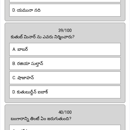
D. యమునా నది
39/100
కుతుబ్ మినార్ ను ఎవరు నిర్మించారు?
A. బాబర్
B. రజియా సుల్తాన్
C. షాజాహన్
D. కుతుబుద్దీన్ ఐబాక్
40/100
బంగారాన్ని తింటే ఏం జరుగుతుంది?