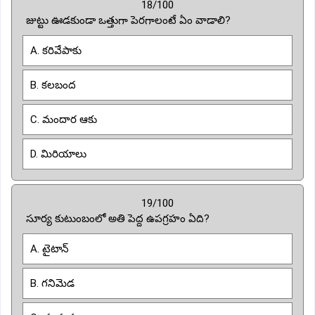
18/100
జుట్టు ఊడకుండా ఒత్తుగా పెరగాలంటే ఏం వాడాలి?
A. కరివేపాకు
B. కలబంద
C. మందార ఆకు
D. మిరియాలు
19/100
సూర్య కుటుంబంలో అతి పెద్ద ఉపగ్రహం ఏది?
A. టైటాన్
B. గనిమెడ