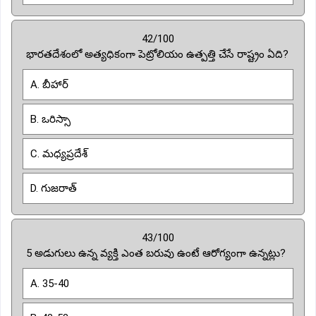
42/100
భారతదేశంలో అత్యధికంగా పెట్రోలియం ఉత్పత్తి చేసే రాష్ట్రం ఏది?
A. బీహార్
B. ఒరిస్సా
C. మధ్యప్రదేశ్
D. గుజరాత్
43/100
5 అడుగులు ఉన్న వ్యక్తి ఎంత బరువు ఉంటే ఆరోగ్యంగా ఉన్నట్లు?
Α. 35-40