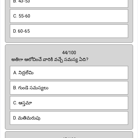
B. 43-53
C. 55-60
D. 60-65
44/100
అతిగా ఆలోచించే వారికి వచ్చే సమస్య ఏది?
A. నిద్రలేమి
B. గుండె సమస్యలు
C. ఆస్తమా
D. మతిమరుపు