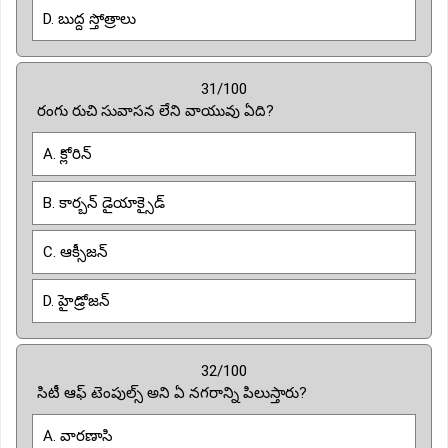
D. బుద్ద స్తోత్రాలు
31/100
రంగు రుచి సువాసన లేని వాయువు ఏది?
A. క్లోరిన్
B. కార్బన్ డైయాక్సైడ్
C. ఆక్సీజన్
D. హైడ్రోజన్
32/100
సిటీ ఆఫ్ టెంపుల్స్ అని ఏ నగరాన్ని పిలుస్తారు?
A. వారణాసి