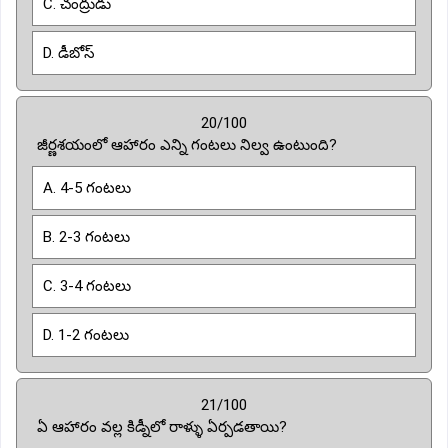
C. చంద్రుడు
D. డీబోస్
20/100
జీర్ణశయంలో ఆహారం ఎన్ని గంటలు నిల్వ ఉంటుంది?
A. 4-5 గంటలు
B. 2-3 గంటలు
C. 3-4 గంటలు
D. 1-2 గంటలు
21/100
ఏ ఆహారం వల్ల కిడ్నీలో రాళ్ళు ఏర్పడతాయి?