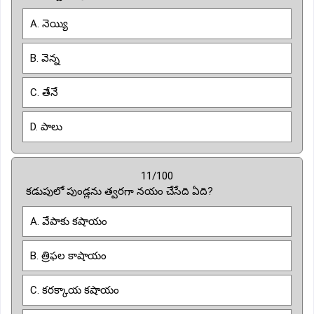
A. నెయ్యి
B. వెన్న
C. తేనే
D. పాలు
11/100
కడుపులో పుండ్లను త్వరగా నయం చేసేది ఏది?
A. వేపాకు కషాయం
B. త్రిఫల కాషాయం
C. కరక్కాయ కషాయం