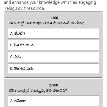
and enhance your knowledge with this engaging
Telugu quiz resource.
1/100
24 గంటల్లో 16 నిమిషాలు మాత్రమే పడుకునే జీవి ఏది?
A. తేనెటీగ
B. సీతకోక చిలుక
C. చీమ
D. గొంగలిపురుగు
2/100
కరోనా వ్యాక్సిన్ కనుక్కున్న తొలి దేశం ఏది?
A. అమెరికా