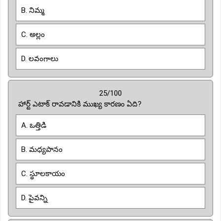
B. నిమ్మ
C. అల్లం
D. లవంగాలు
25/100
హార్ట్ ఎటాక్ రావడానికి ముఖ్య కారణం ఏది?
A. ఒత్తిడి
B. మధ్యపానం
C. స్థూలకాయం
D. పైవన్ని