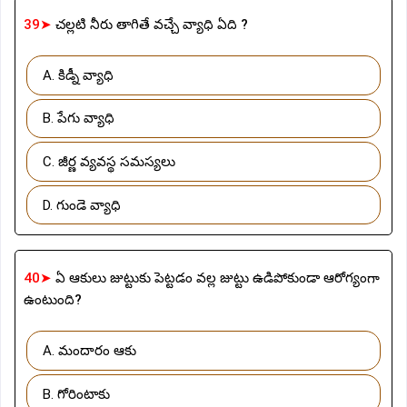
39➤
చల్లటి నీరు తాగితే వచ్చే వ్యాధి ఏది ?
A. కిడ్నీ వ్యాధి
B. పేగు వ్యాధి
C. జీర్ణ వ్యవస్థ సమస్యలు
D. గుండె వ్యాధి
40➤
ఏ ఆకులు జుట్టుకు పెట్టడం వల్ల జుట్టు ఉడిపోకుండా ఆరోగ్యంగా
ఉంటుంది?
A. మందారం ఆకు
B. గోరింటాకు