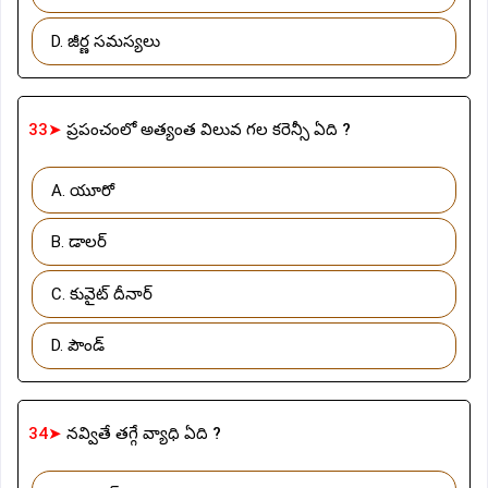
D. జీర్ణ సమస్యలు
33➤
ప్రపంచంలో అత్యంత విలువ గల కరెన్సీ ఏది ?
A. యూరో
B. డాలర్
C. కువైట్ దీనార్
D. పౌండ్
34➤
నవ్వితే తగ్గే వ్యాధి ఏది ?