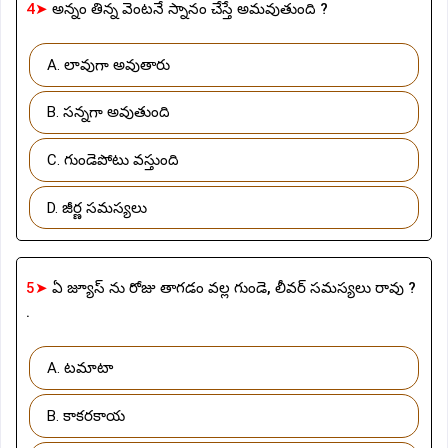
4➤
అన్నం తిన్న వెంటనే స్నానం చేస్తే అమవుతుంది ?
A. లావుగా అవుతారు
B. సన్నగా అవుతుంది
C. గుండెపోటు వస్తుంది
D. జీర్ణ సమస్యలు
5➤
ఏ జ్యూస్ ను రోజు తాగడం వల్ల గుండె, లీవర్ సమస్యలు రావు ?
.
A. టమాటా
B. కాకరకాయ