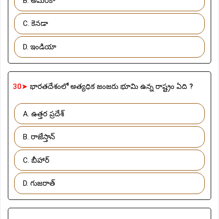
B. అమెరికా
C. కెనడా
D. ఇండియా
30➤
భారతదేశంలో అత్యధిక జంజరు భూమి ఉన్న రాష్ట్రం ఏది ?
A. ఉత్తర ప్రదేశ్
B. రాజేస్తాన్
C. బీహార్
D. గుజరాత్