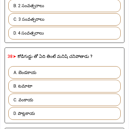
B. 2 సంవత్సరాలు
C. 3 సంవత్సరాలు
D. 4 సంవత్సరాలు
38➤
కోడిగుడ్డు తో ఏది తింటే మనిషి చనిపోతాడు ?
A. బెండకాయ
B. టమాటా
C. వంకాయ
D. పొట్లకాయ