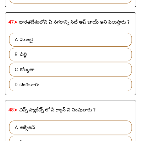
47➤
భారతదేశంలోని ఏ నగరాన్ని సిటీ అఫ్ జాయ్ అని పిలుస్తారు ?
A. ముంబై
B. డిల్లి
C. కోల్కతా
D. బెంగలూరు
48➤
చిప్స్ ప్యాకేట్స్ లో ఏ గ్యాస్ ని నింపుతారు ?
A. ఆక్సిజన్