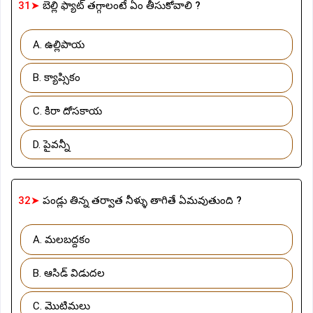
31➤
బెల్లి ఫ్యాట్ తగ్గాలంటే ఏం తీసుకోవాలి ?
A. ఉల్లిపాయ
B. క్యాప్సికం
C. కిరా దోసకాయ
D. పైవన్నీ
32➤
పండ్లు తిన్న తర్వాత నీళ్ళు తాగితే ఏమవుతుంది ?
A. మలబద్దకం
B. ఆసిడ్ విడుదల
C. మొటిమలు