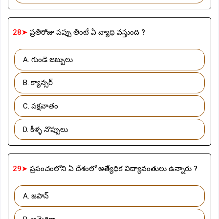
28➤
ప్రతిరోజు పప్పు తింటే ఏ వ్యాధి వస్తుంది ?
A. గుండె జబ్బులు
B. క్యాన్సర్
C. పక్షవాతం
D. కీళ్ళ నొప్పులు
29➤
ప్రపంచంలోని ఏ దేశంలో అత్యేధిక విద్యావంతులు ఉన్నారు ?
A. జపాన్