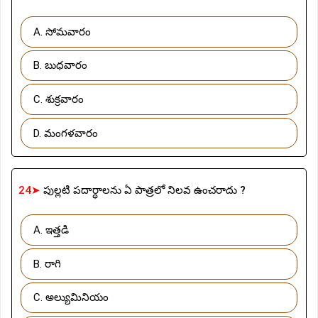
A. సోమవారం
B. బుధవారం
C. శుక్రవారం
D. మంగళవారం
24➤
పుల్లటి పదార్ధాలను ఏ పాత్రలో నిలవ ఉంచరాదు ?
A. ఇత్తడి
B. రాగి
C. అల్యుమినియం