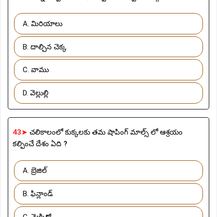
A. మిరియాలు
B. దాల్చిన చెక్క
C. వాము
D. వెల్లుల్లి
43➤
చలికాలంలో కుక్కలకు తమ షాపింగ్ మాల్స్ లో ఆశ్రయం
కల్పించే దేశం ఏది ?
A. బ్రెజిల్
B. ఫిన్లాండ్
C. మెక్సికో