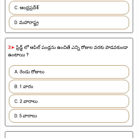
C. ఆంధ్రప్రదేశ్
D. మహారాష్ట్ర
3➤
ఫ్రిడ్జ్ లో ఆపిల్ పండ్లను ఉంచితే ఎన్ని రోజుల వరకు పాడవకుండా
ఉంటాయి ?
A. రెండు రోజులు
B. 1 వారం
C. 2 వారాలు
D. 5 వారాలు