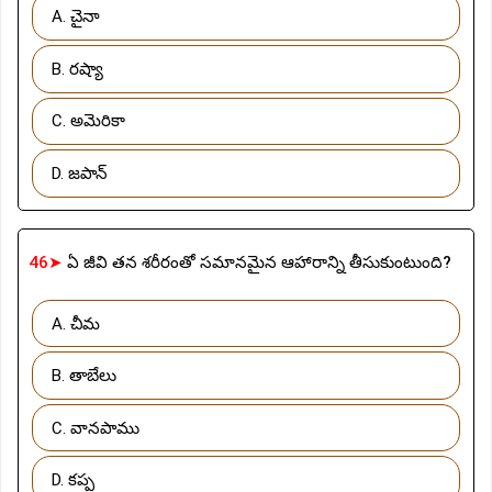
A. చైనా
B. రష్యా
C. అమెరికా
D. జపాన్
46➤
ఏ జీవి తన శరీరంతో సమానమైన ఆహారాన్ని తీసుకుంటుంది?
A. చీమ
B. తాబేలు
C. వానపాము
D. కప్ప