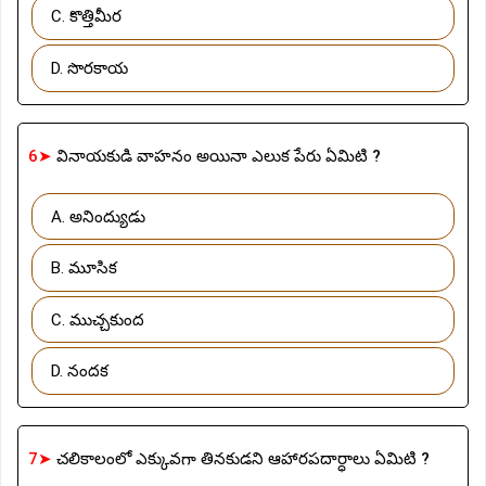
C. కొత్తిమీర
D. సొరకాయ
6➤
వినాయకుడి వాహనం అయినా ఎలుక పేరు ఏమిటి ?
A. అనింద్యుడు
B. మూసిక
C. ముచ్చకుంద
D. నందక
7➤
చలికాలంలో ఎక్కువగా తినకుడని ఆహారపదార్ధాలు ఏమిటి ?