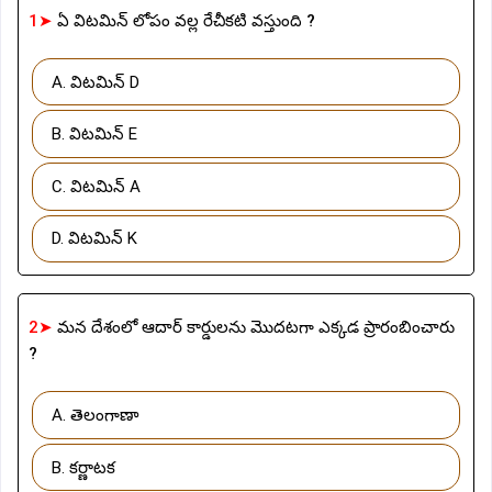
1➤
ఏ విటమిన్ లోపం వల్ల రేచీకటి వస్తుంది ?
A. విటమిన్ D
B. విటమిన్ E
C. విటమిన్ A
D. విటమిన్ K
2➤
మన దేశంలో ఆదార్ కార్డులను మొదటగా ఎక్కడ ప్రారంబించారు
?
A. తెలంగాణా
B. కర్ణాటక