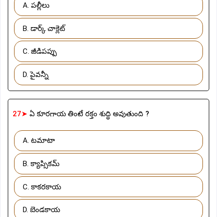
A. పల్లీలు
B. డార్క్ చాక్లెట్
C. జీడిపప్పు
D. పైవన్నీ
27➤
ఏ కూరగాయ తింటే రక్తం శుద్ధి అవుతుంది ?
A. టమాటా
B. క్యాప్సికమ్
C. కాకరకాయ
D. బెండకాయ