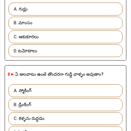
A. గుడ్లు
B. మాంసం
C. ఆకుకూరలు
D. టమోటాలు
8➤
ఏ అలవాటు ఉంటె తొందరగా గుడ్డి వాళ్ళం అవుతాం?
A. స్మోకింగ్
B. డ్రింకింగ్
C. కళ్ళను రుద్దడం