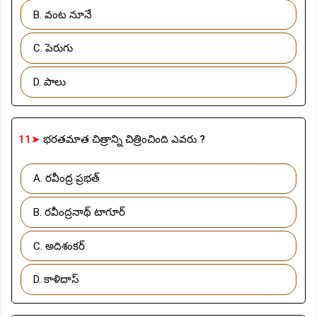
B. వంట నూనే
C. పెరుగు
D. పాలు
11➤
భరతమాత చిత్రాన్ని చిత్రించింది ఎవరు ?
A. రవీంద్ర ప్రభత్
B. రవీంద్రనాథ్ టాగూర్
C. అదిశంకర్
D. కాళిదాస్