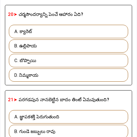
20➤
చర్మసౌందర్యాన్ని పెంచే ఆహారం ఏది?
A. క్యారెట్
B. ఉల్లిపాయ
C. బొప్పాయి
D. నిమ్మకాయ
21➤
పరగడపున నానబెట్టిన బాదం తింటే ఏమవుతుంది?
A. జ్ఞాపకశక్తి పెరుగుతుంది
B. గుండె జబ్బులు రావు