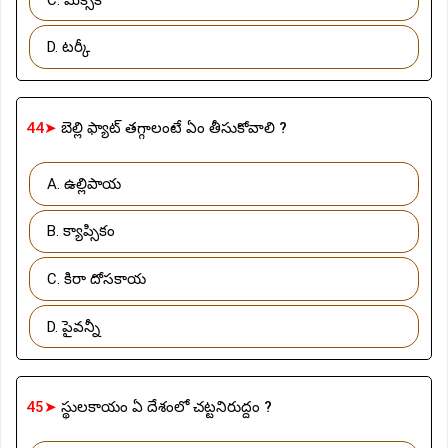
D. టర్కీ
44➤
బెల్లి ఫ్యాట్ తగ్గాలంటే ఏం తీసుకోవాలి ?
A. ఉల్లిపాయ
B. క్యాప్సికం
C. కిరా దోసకాయ
D. పైవన్నీ
45➤
స్థులకాయం ఏ దేశంలో చట్టనిరుద్దం ?