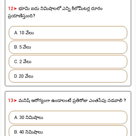
12➤
భూమి ఐదు నిమిషాలలో ఎన్ని కిలోమీటర్ల దూరం
ప్రయాణిస్తుంది?
A. 10 వేలు
B. 5 వేలు
C. 2 వేలు
D. 20 వేలు
13➤
మనిషి ఆరోగ్యంగా ఉండాలంటే ప్రతిరోజు ఎంతసేపు నడవాలి ?
A. 30 నిమిషాలు
B. 40 నిమిషాలు