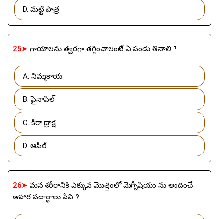
D. మట్టి పాత్ర
25➤
గాయాలను త్వరగా తగ్గించాలంటే ఏ పండు తినాలి ?
A. నిమ్మకాయ
B. పైనాపిల్
C. కిరా ద్రాక్ష
D. ఆపిల్
26➤
మన శరీరానికి ఎక్కువ మొత్తంలో మెగ్నీషియం ను అందించే
ఆహార పదార్ధాలు ఏవి ?