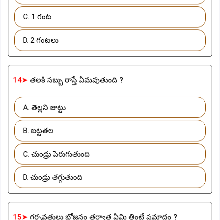
C. 1 గంట
D. 2 గంటలు
14➤
తలకి సబ్బు రాస్తే ఏమవుతుంది ?
A. తెల్లని జుట్టు
B. బట్టతల
C. చుండ్రు పెరుగుతుంది
D. చుండ్రు తగ్గుతుంది
15➤
గర్భవతులు భోజనం తర్వాత ఏమి తింటే ప్రమాదం ?