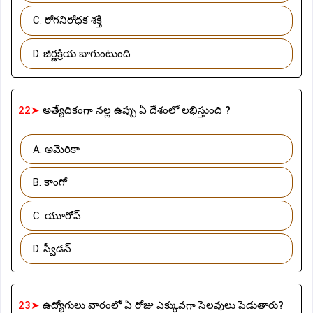
C. రోగనిరోధక శక్తి
D. జీర్ణక్రియ బాగుంటుంది
22➤
అత్యేదికంగా నల్ల ఉప్పు ఏ దేశంలో లభిస్తుంది ?
A. అమెరికా
B. కాంగో
C. యూరోప్
D. స్వీడన్
23➤
ఉద్యోగులు వారంలో ఏ రోజు ఎక్కువగా సెలవులు పెడుతారు?