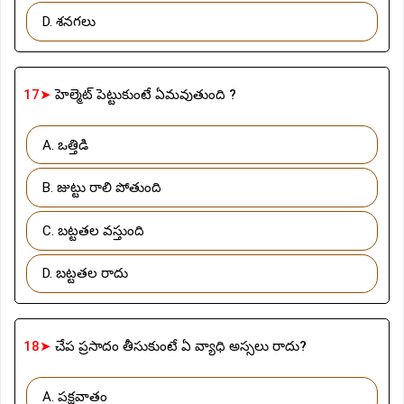
D. శనగలు
17➤
హెల్మెట్ పెట్టుకుంటే ఏమవుతుంది ?
A. ఒత్తిడి
B. జుట్టు రాలి పోతుంది
C. బట్టతల వస్తుంది
D. బట్టతల రాదు
18➤
చేప ప్రసాదం తీసుకుంటే ఏ వ్యాధి అస్సలు రాదు?
A. పక్షవాతం