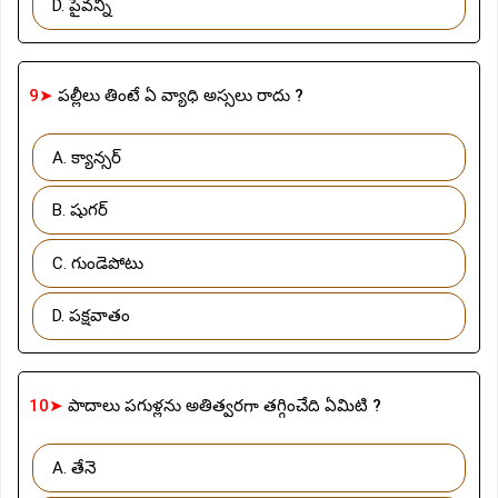
D. పైవన్నీ
9➤
పల్లీలు తింటే ఏ వ్యాధి అస్సలు రాదు ?
A. క్యాన్సర్
B. షుగర్
C. గుండెపోటు
D. పక్షవాతం
10➤
పాదాలు పగుళ్లను అతిత్వరగా తగ్గించేది ఏమిటి ?
A. తేనె