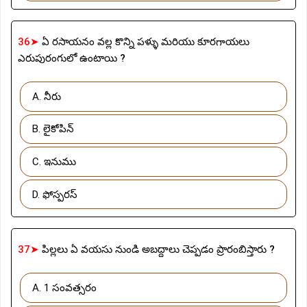
36➤
ఏ రసాయనం వల్ల కొన్ని పళ్ళు మరియు కూరగాయలు
ఎరుపురంగులో ఉంటాయి ?
A. నీరు
B. లైకోపిన్
C. ఇనుము
D. ఫోస్పరస్
37➤
పిల్లలు ఏ వయసు నుండి అబద్దాలు చెప్పడం ప్రారంబిస్తారు ?
A. 1 సంవత్సరం