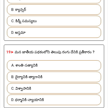
B. క్యాన్సర్
C. కిడ్నీ సమస్యలు
D. అస్తమా
19➤
మన జాతీయ పథకంలోని తెలుపు రంగు దేనికి ప్రతీకారం ?
A. శాంతి-సత్యానికి
B. దైర్యానికి-త్యాగానికి
C. విశ్వాసానికి
D. ధర్మానికి-న్యాయానికి