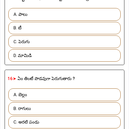
A. పాలు
B. టీ
C. పెరుగు
D. మామిడి
16➤
ఏం తింటే పొడవుగా పెరుగుతారు ?
A. బెల్లం
B. రాగులు
C. అరటి పండు