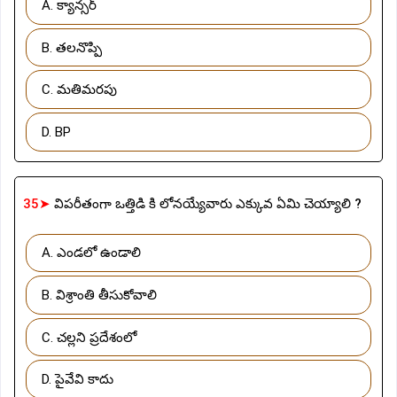
A. క్యాన్సర్
B. తలనొప్పి
C. మతిమరపు
D. BP
35➤
విపరీతంగా ఒత్తిడి కి లోనయ్యేవారు ఎక్కువ ఏమి చెయ్యాలి ?
A. ఎండలో ఉండాలి
B. విశ్రాంతి తీసుకోవాలి
C. చల్లని ప్రదేశంలో
D. పైవేవి కాదు