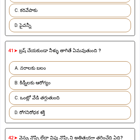
C. కరివేపాకు
D. పైవన్నీ
41➤
బ్రష్ చేయకుండా నీళ్ళు తాగితే ఏమవుతుంది ?
A. నరాలకు బలం
B. కిడ్నీలకు ఆరోగ్యం
C. ఒంట్లో వేడి తగ్గుతుంది
D. రోగనిరోధక శక్తి
42➤
వెన్ను నొప్పి లేదా విపు నొప్పి ని అతిత్వరగా తగ్గించేది ఏది?