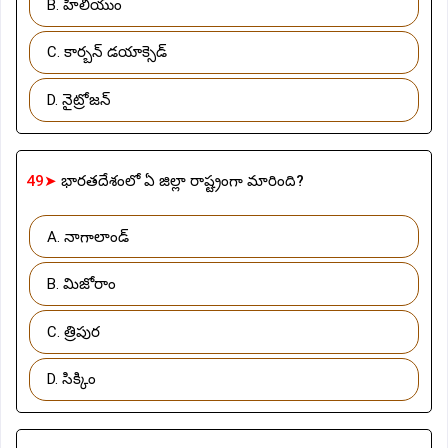
B. హిలియుం
C. కార్బన్ డయాక్సెడ్
D. నైట్రోజన్
49➤
భారతదేశంలో ఏ జిల్లా రాష్ట్రంగా మారింది?
A. నాగాలాండ్
B. మిజోరాం
C. త్రిపుర
D. సిక్కిం