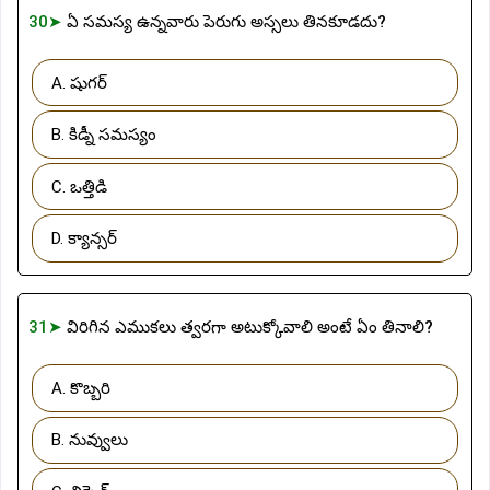
30➤
ఏ సమస్య ఉన్నవారు పెరుగు అస్సలు తినకూడదు?
A. షుగర్
B. కిడ్నీ సమస్యం
C. ఒత్తిడి
D. క్యాన్సర్
31➤
విరిగిన ఎముకలు త్వరగా అటుక్కోవాలి అంటే ఏం తినాలి?
A. కొబ్బరి
B. నువ్వులు