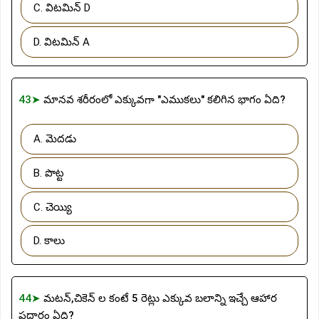
C. విటమిన్ D
D. విటమిన్ A
43➤
మానవ శరీరంలో ఎక్కువగా "ఎముకలు" కలిగిన భాగం ఏది?
A. మెదడు
B. పొట్ట
C. చెయ్యి
D. కాలు
44➤
మటన్,చికెన్ ల కంటే 5 రెట్లు ఎక్కువ బలాన్ని ఇచ్చే ఆహార
పదార్ధం ఏది?