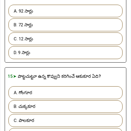
A. 92 సార్లు
B. 72 సార్లు
C. 12 సార్లు
D. 9 సార్లు
15➤
పొట్టచుట్టూ ఉన్న కొవ్వుని కరిగించే ఆకుకూర ఏది?
A. గోంగూర
B. చుక్కకూర
C. పాలకూర