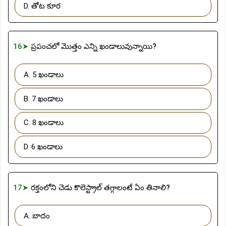
D. తోట కూర
16➤
ప్రపంచలో మొత్తం ఎన్ని ఖండాలువున్నాయి?
A. 5 ఖండాలు
B. 7 ఖండాలు
C. 8 ఖండాలు
D. 6 ఖండాలు
17➤
రక్తంలోని చెడు కొలెస్ట్రాల్ తగ్గాలంటే ఏం తినాలి?
A. బాదం