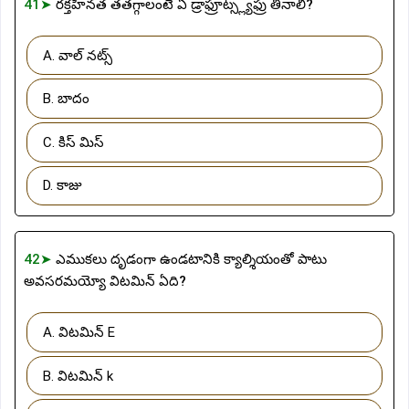
41➤
రక్తహీనత తతగ్గాలంటే ఏ డ్రాఫ్రూట్స్ల్యఫ్రు తినాలి?
A. వాల్ నట్స్
B. బాదం
C. కిస్ మిస్
D. కాజు
42➤
ఎముకలు దృడంగా ఉండటానికి క్యాల్శియంతో పాటు
అవసరమయ్యో విటమిన్ ఏది?
A. విటమిన్ E
B. విటమిన్ k