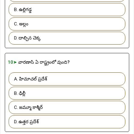
B. ఉల్లిగడ్డ
C. అల్లం
D. దాల్చిన చెక్క
10➤
వారణాసి ఏ రాష్ట్రంలో వుంది?
A. హిమాచల్ ప్రదేశ్
B. ఢిల్లీ
C. జమ్మూ కాశ్మీర్
D. ఉత్తర ప్రదేశ్