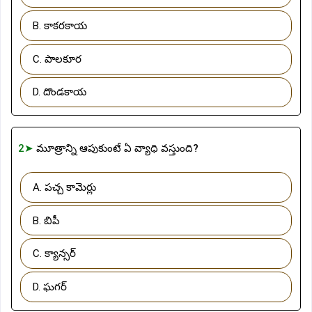
B. కాకరకాయ
C. పాలకూర
D. దొండకాయ
2➤
మూత్రాన్ని ఆపుకుంటే ఏ వ్యాధి వస్తుంది?
A. పచ్చ కామెర్లు
B. బిపీ
C. క్యాన్సర్
D. ఘగర్