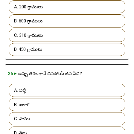
A. 200 గ్రాములు
B. 600 గ్రాములు
C. 310 గ్రాములు
D. 450 గ్రాములు
26➤
ఉప్పు తగలగానే చనిపోయే జీవి ఏది?
A. ಬಲ್ಲಿ
B. జలాగ
C. పాము
D. తేలు