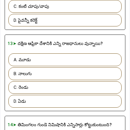
C. కంటి చూపు/వాపు
D. పైవన్నీ కరెక్ట్
13➤
దక్షిణ ఆఫ్రికా దేశానికి ఎన్ని రాజధానులు వున్నాయి?
A. మూడు
B. నాలుగు
C. రెండు
D. ఏడు
14➤
తిమింగలం గుండె నిమిషానికి ఎన్నిసార్లు కోట్టుకుంటుంది?