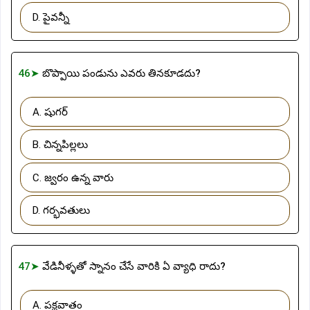
D. పైవన్నీ
46➤
బొప్పాయి పండును ఎవరు తినకూడదు?
A. షుగర్
B. చిన్నపిల్లలు
C. జ్వరం ఉన్న వారు
D. గర్భవతులు
47➤
వేడినీళ్ళతో స్నానం చేసే వారికి ఏ వ్యాధి రాదు?
A. పక్షవాతం