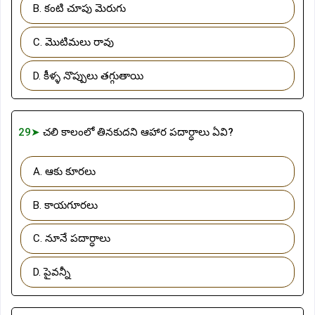
B. కంటి చూపు మెరుగు
C. మొటిమలు రావు
D. కీళ్ళ నొప్పులు తగ్గుతాయి
29➤
చలి కాలంలో తినకుదని ఆహార పదార్ధాలు ఏవి?
A. ఆకు కూరలు
B. కాయగూరలు
C. నూనే పదార్ధాలు
D. పైవన్నీ