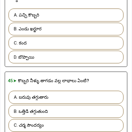
A. పచ్చి కొబ్బరి
B. ఎండు ఖర్జూర
C. కంద
D. బొప్పాయి
45➤
కొబ్బరి నీళ్ళు తాగడం వల్ల లాభాలు ఏంటి?
A. బరువు తగ్గుతారు
B. ఒత్తిడి తగ్గుతుంది
C. చర్మ సౌందర్యం