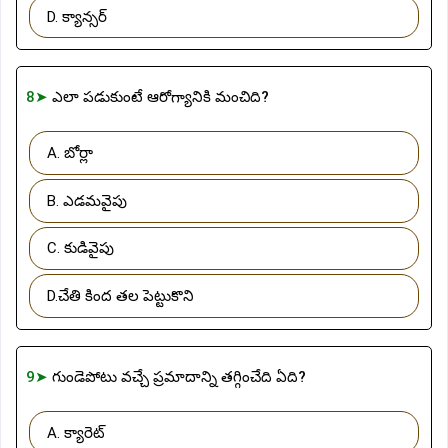
D. క్యాన్సర్
8➤
ఎలా పడుకుంటే ఆరోగ్యానికి మంచిది?
A. బోర్లా
B. ఎడమవైపు
C. కుడివైపు
D.చేతి కింద తల పెట్టుకొని
9➤
గుండెపోటు వచ్చే ప్రమాదాన్ని తగ్గించేది ఏది?
A. క్యారెట్