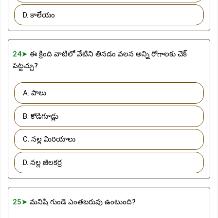
D. కాలేయం
24➤
ఈ క్రింది వాటిలో వేటిని తినడం వలన అన్ని రోగాలకు చెక్
పెట్టచ్చు?
A. పాలు
B. కోడిగూడ్లు
C. నల్ల మిరియాలు
D. నల్ల జీలకర్ర
25➤
మనిషి గుండె ఎంతబరువు ఉంటుంది?