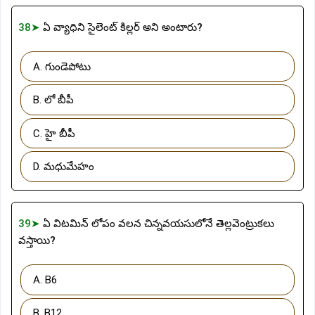
38➤
ఏ వ్యాధిని సైలెంట్ కిల్లర్ అని అంటారు?
A. గుండెపోటు
B. లో బీపీ
C. హై బీపీ
D. మధుమేహం
39➤
ఏ విటమిన్ లోపం వలన చిన్నవయసులోనే తెల్లవెంట్రుకలు
వస్తాయి?
A. B6
B. B12