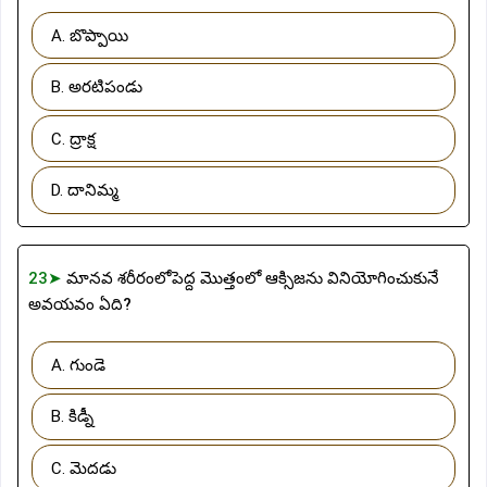
A. బొప్పాయి
B. అరటిపండు
C. ద్రాక్ష
D. దానిమ్మ
23➤
మానవ శరీరంలోపెద్ద మొత్తంలో ఆక్సిజను వినియోగించుకునే
అవయవం ఏది?
A. గుండె
B. కిడ్నీ
C. మెదడు