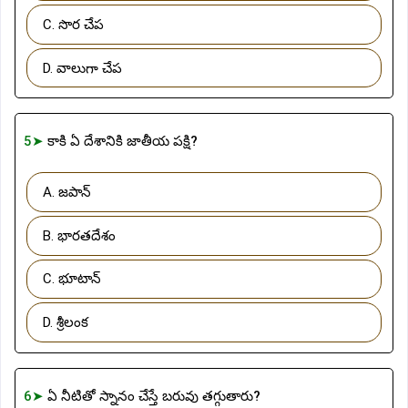
C. సొర చేప
D. వాలుగా చేప
5➤
కాకి ఏ దేశానికి జాతీయ పక్షి?
A. జపాన్
B. భారతదేశం
C. భూటాన్
D. శ్రీలంక
6➤
ఏ నీటితో స్నానం చేస్తే బరువు తగ్గుతారు?