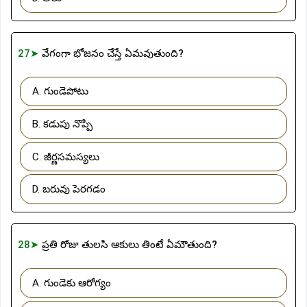
27➤
వేగంగా భోజనం చేస్తే ఏమవుతుంది?
A. గుండెపోటు
B. కడుపు నొప్పి
C. జీర్ణసమస్యలు
D. బరువు పెరగడం
28➤
ప్రతి రోజు తులసి ఆకులు తింటే ఏమౌతుంది?
A. గుండెకు ఆరోగ్యం