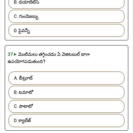
B. డయాబెటిస్
C. గుండెజబ్బు
D. పైవన్నీ
37➤
మొటిమలు తగ్గించడం ఏ వెజిటబుల్ బాగా
ఉపయోగపడుతుంది?
A. బీట్రూట్
B. టమాటో
C. పొటాటో
D. క్యాబేజ్