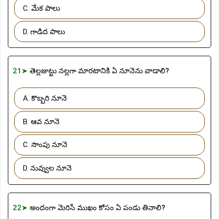
C. మేక పాలు
D. గాడిద పాలు
21➤
తెల్లజుట్టు నల్లగా మారటానికి ఏ నూనెను వాడాలి?
A. కొబ్బరి నూనె
B. ఆవ నూనె
C. సొంపు నూనె
D. నువ్వుల నూనె
22➤
అందంగా మెరిసే ముఖం కోసం ఏ పండు తినాలి?