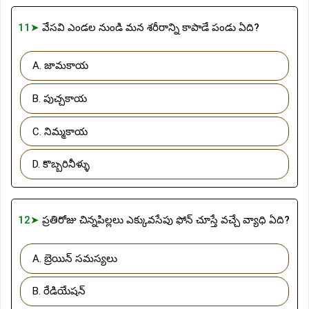
11➤
వేసవి ఎండల నుండి మన శరీరాన్ని కాపాడే పండు ఏది?
A. జామకాయ
B. పుచ్చకాయ
C. నిమ్మకాయ
D. కొబ్బరినీళ్ళు
12➤
ప్రతిరోజు చిన్నపిల్లలు ఎక్కువసేపు ఫోన్ చూస్తే వచ్చే వ్యాధి ఏది?
A. బ్రెయిన్ సమస్యలు
B. రేడియేషన్