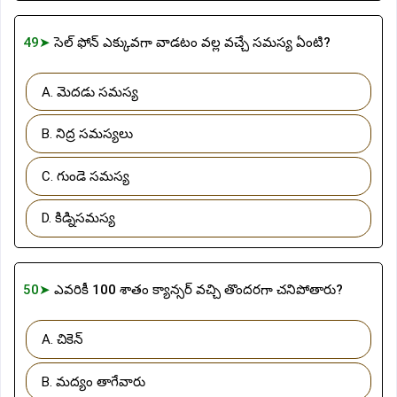
49➤
సెల్ ఫోన్ ఎక్కువగా వాడటం వల్ల వచ్చే సమస్య ఏంటి?
A. మెదడు సమస్య
B. నిద్ర సమస్యలు
C. గుండె సమస్య
D. కిడ్నిసమస్య
50➤
ఎవరికీ 100 శాతం క్యాన్సర్ వచ్చి తొందరగా చనిపోతారు?
A. చికెన్
B. మద్యం తాగేవారు