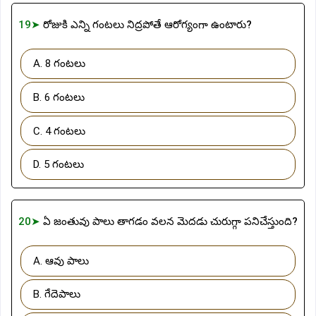
19➤
రోజుకి ఎన్ని గంటలు నిద్రపోతే ఆరోగ్యంగా ఉంటారు?
A. 8 గంటలు
B. 6 గంటలు
C. 4 గంటలు
D. 5 గంటలు
20➤
ఏ జంతువు పాలు తాగడం వలన మెదడు చురుగ్గా పనిచేస్తుంది?
A. ఆవు పాలు
B. గేదెపాలు