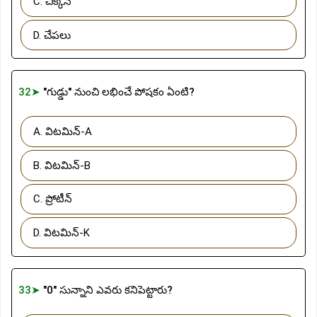
C. చిక్కెన్
D. చేపలు
32➤
"గుడ్డు" నుంచి లభించే పోషకం ఏంటి?
A. విటమిన్-A
B. విటమిన్-B
C. ప్రోటీన్
D. విటమిన్-K
33➤
"0" సున్నాని ఎవరు కనిపెట్టారు?