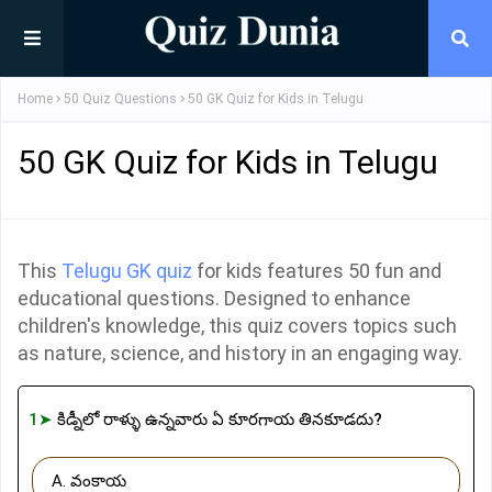
Home
50 Quiz Questions
50 GK Quiz for Kids in Telugu
50 GK Quiz for Kids in Telugu
This
Telugu GK quiz
for kids features 50 fun and
educational questions. Designed to enhance
children's knowledge, this quiz covers topics such
as nature, science, and history in an engaging way.
1➤
కిడ్నీలో రాళ్ళు ఉన్నవారు ఏ కూరగాయ తినకూడదు?
A. వంకాయ