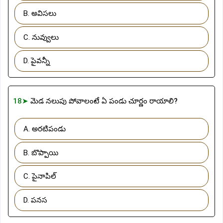
B. అవిసలు
C. నువ్వులు
D. పైవన్నీ
18➤
మెడ నలుపు పోవాలంటే ఏ పండు చూర్ణం రాయాలి?
A. అరటిపండు
B. బొప్పాయి
C. పైనాపిల్
D. పనస