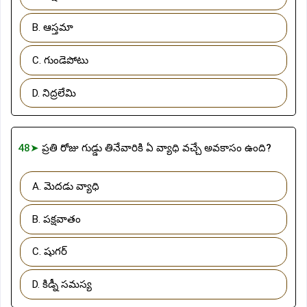
B. ఆస్తమా
C. గుండెపోటు
D. నిద్రలేమి
48➤
ప్రతి రోజు గుడ్డు తినేవారికి ఏ వ్యాధి వచ్చే అవకాసం ఉంది?
A. మెదడు వ్యాధి
B. పక్షవాతం
C. షుగర్
D. కిడ్నీ సమస్య