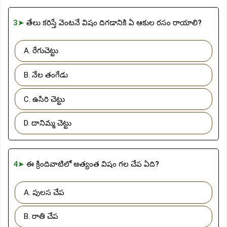
3➤
తేలు కరిస్తే వెంటనే విషం దిగడానికి ఏ ఆకుల రసం రాయాలి?
A. రేగుచెట్టు
B. నేల తంగేడు
C. ఉసిరి చెట్టు
D. దానిమ్మ చెట్టు
4➤
ఈ క్రిందివాటిలో అత్యంత విషం గల చేప ఏది?
A. పులస చేప
B. రాతి చేప