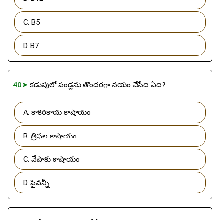
C. B5
D. B7
40➤
కడుపులో పండ్లను తొందరగా నయం చేసేది ఏది?
A. కాకరకాయ కాషాయం
B. త్రిఫల కాషాయం
C. వేపాకు కాషాయం
D. పైవన్నీ