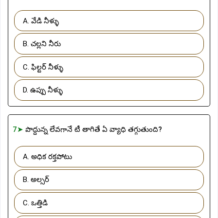
A. వేడి నీళ్ళు
B. చల్లని నీరు
C. ఫిల్టర్ నీళ్ళు
D. ఉప్పు నీళ్ళు
7➤
పొద్దున్న లేవగానే టీ తాగితే ఏ వ్యాధి తగ్గుతుంది?
A. అధిక రక్తపోటు
B. అల్సర్
C. ఒత్తిడి