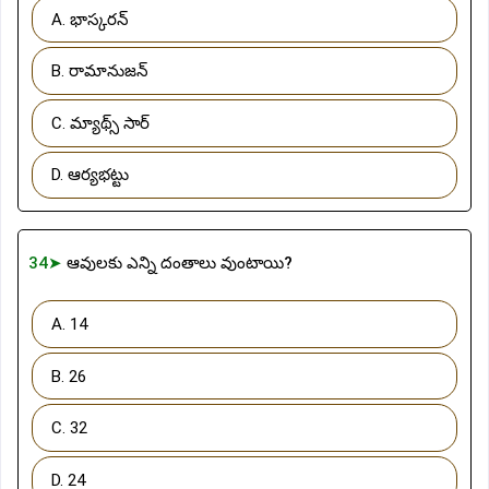
A. భాస్కరన్
B. రామానుజన్
C. మ్యాథ్స్ సార్
D. ఆర్యభట్టు
34➤
ఆవులకు ఎన్ని దంతాలు వుంటాయి?
A. 14
B. 26
C. 32
D. 24