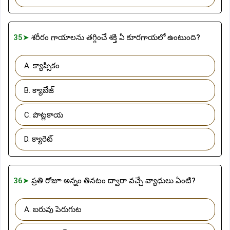
35➤
శరీరం గాయాలను తగ్గించే శక్తి ఏ కూరగాయలో ఉంటుంది?
A. క్యాప్సికం
B. క్యాబేజ్
C. పొట్లకాయ
D. క్యారెట్
36➤
ప్రతి రోజూ అన్నం తినటం ద్వారా వచ్చే వ్యాధులు ఏంటి?
A. బరువు పెరుగుట