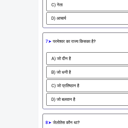
C) नेता
D) आचार्य
7➤
परमेश्वर का राज्य किसका है?
A) जो दीन है
B) जो धनी है
C) जो प्रतिष्ठान है
D) जो बलवान है
8➤
जेलोतेस कौन था?