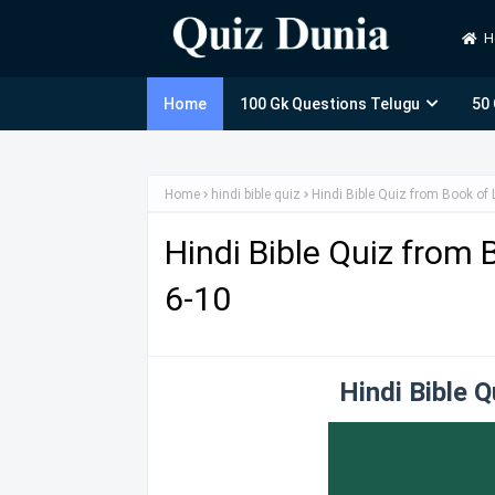
H
Home
100 Gk Questions Telugu
50
Home
hindi bible quiz
Hindi Bible Quiz from Book of 
Hindi Bible Quiz from 
6-10
Hindi Bible 