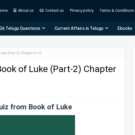
ome
About us
Contact us
Privacy policy
Terms & Conditions
 Gk Telugu Questions
Current Affairs in Telugu
Ebooks
Luke (Part-2) Chapter 6-10
Book of Luke (Part-2) Chapter
Quiz from Book of Luke