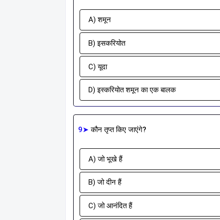
A) शमून
B) इसकरियोत
C) यूदा
D) इस्करियोत शमून का एक बालक
9➤
कौन तृप्त किए जाएंगे?
A) जो भूखे हैं
B) जो दीन हैं
C) जो आनंदित हैं