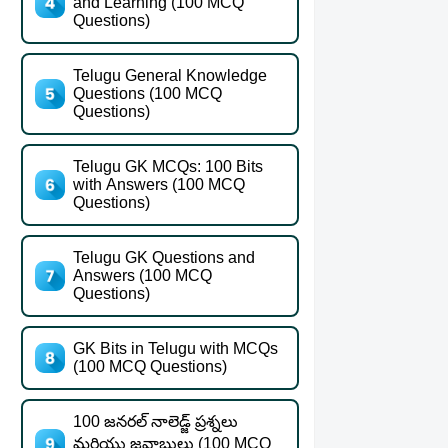
and Learning (100 MCQ
Questions)
Telugu General Knowledge
Questions (100 MCQ
Questions)
Telugu GK MCQs: 100 Bits
with Answers (100 MCQ
Questions)
Telugu GK Questions and
Answers (100 MCQ
Questions)
GK Bits in Telugu with MCQs
(100 MCQ Questions)
100 జనరల్ నాలెడ్జ్ ప్రశ్నలు
మరియు జవాబులు (100 MCQ