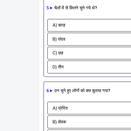
5➤
चेलों में से कितने चुने गये थे?
A) बारह
B) पांदव
C) छह
D) तीन
6➤
उन चुने हुए लोगों को क्या बुलाया गया?
A) प्रेरित
B) सेवक