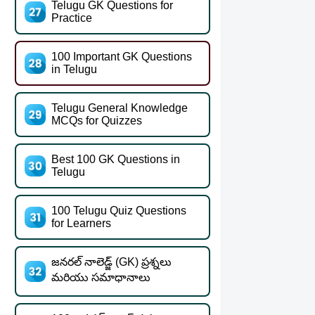
Telugu GK Questions for
Practice
100 Important GK Questions
in Telugu
Telugu General Knowledge
MCQs for Quizzes
Best 100 GK Questions in
Telugu
100 Telugu Quiz Questions
for Learners
జనరల్ నాలెడ్జ్ (GK) ప్రశ్నలు
మరియు సమాధానాలు