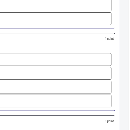
1 point
1 point