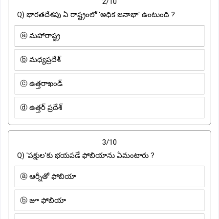
2/10
Q) భారతదేశపు ఏ రాష్ట్రంలో 'అధిక జనాభా' ఉంటుంది ?
ⓐ మహారాష్ట్ర
ⓑ మధ్యప్రదేశ్
ⓒ ఉత్తరాఖండ్
ⓓ ఉత్తర్ ప్రదేశ్
3/10
Q) 'పక్షుల'కు భయపడే ఫోబియాను ఏమంటారు ?
ⓐ ఆర్నీతో ఫోబియా
ⓑ జూ ఫోబియా