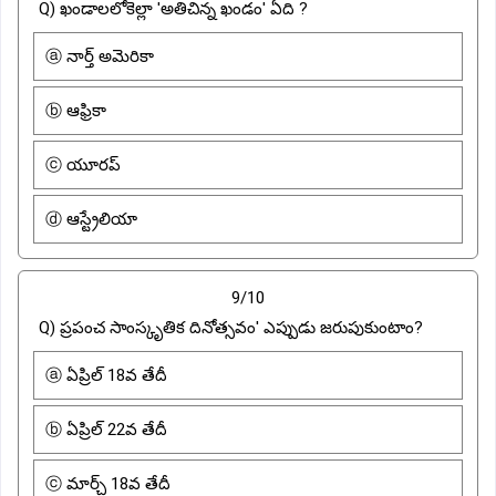
Q) ఖండాలలోకెల్లా 'అతిచిన్న ఖండం' ఏది ?
ⓐ నార్త్ అమెరికా
ⓑ ఆఫ్రికా
ⓒ యూరప్
ⓓ ఆస్ట్రేలియా
9/10
Q) ప్రపంచ సాంస్కృతిక దినోత్సవం' ఎప్పుడు జరుపుకుంటాం?
ⓐ ఏప్రిల్ 18వ తేదీ
ⓑ ఏప్రిల్ 22వ తేదీ
ⓒ మార్చ్ 18వ తేదీ