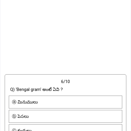
6/10
Q) 'Bengal gram' అంటే ఏవి ?
ⓐ మినుములు
ⓑ పెసలు
ⓒ కందులు