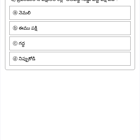
ⓐ నెమలి
ⓑ ఈము పక్షి
ⓒ గద్ద
ⓓ నిప్పుకోడి