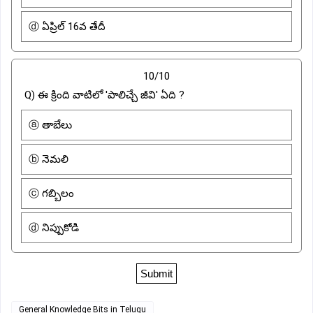
ⓓ ఏప్రిల్ 16వ తేదీ
10/10
Q) ఈ క్రింది వాటిలో 'పాలిచ్చే జీవి' ఏది ?
ⓐ తాబేలు
ⓑ నెమలి
ⓒ గబ్బిలం
ⓓ నిప్పుకోడి
General Knowledge Bits in Telugu