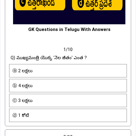
GK Questions in Telugu With Answers
1/10
Q) ముఖ్యమంత్రి యొక్క 'నెల జీతం' ఎంత ?
ⓐ 2 లక్షలు
ⓑ 4 లక్షలు
ⓒ 3 లక్షలు
ⓓ 1 కోటి