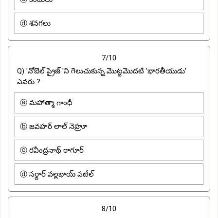
ⓓ శనగలు
7/10
Q) 'నోబెల్ ప్రైజ్ 'ని గెలుచుకున్న మొట్టమొదటి 'భారతీయుడు'
ఎవరు ?
ⓐ మహాత్మా గాంధీ
ⓑ జవహర్ లాల్ నెహ్రూ
ⓒ రవీంద్రనాథ్ ఠాగూర్
ⓓ సర్దార్ వల్లభాయ్ పటేల్
8/10