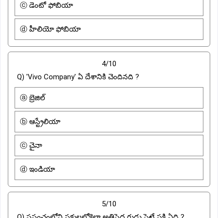
ⓒ డెంటో ఫోబియా
ⓓ హీలియో ఫోబియా
4/10
Q) 'Vivo Company' ఏ దేశానికి చెందినది ?
ⓐ బ్రెజిల్
ⓑ ఆస్ట్రేలియా
ⓒ చైనా
ⓓ ఇండియా
5/10
Q) ప్రపంచంలోని పక్షులలోకెల్లా అతిపెద్ద గుడ్డు పెట్టే పక్షి ఏది ?