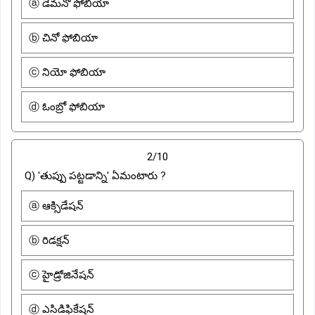
ⓐ డెమనో ఫోబియా
ⓑ చినో ఫోబియా
ⓒ నియో ఫోబియా
ⓓ ఓంబ్రో ఫోబియా
2/10
Q) 'తుప్పు పట్టడాన్ని' ఏమంటారు ?
ⓐ ఆక్సిడేషన్
ⓑ రిడక్షన్
ⓒ హైడ్రోజినేషన్
ⓓ ఎసిడిఫికేషన్