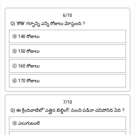
6/10
Q) 'కోతి' గర్భాన్ని ఎన్ని రోజులు మోస్తుంది ?
ⓐ 140 రోజులు
ⓑ 150 రోజులు
ⓒ 160 రోజులు
ⓓ 170 రోజులు
7/10
Q) ఈ క్రిందివాటిలో 'ఎత్తైన బిల్డింగ్' నుంచి పడినా చనిపోనిది ఏది ?
ⓐ ఎలుగుబంటి