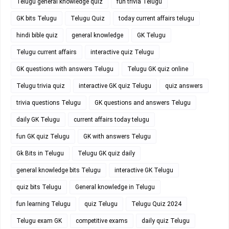
Telugu general knowledge quiz
fun trivia Telugu
GK bits Telugu
Telugu Quiz
today current affairs telugu
hindi bible quiz
general knowledge
GK Telugu
Telugu current affairs
interactive quiz Telugu
GK questions with answers Telugu
Telugu GK quiz online
Telugu trivia quiz
interactive GK quiz Telugu
quiz answers
trivia questions Telugu
GK questions and answers Telugu
daily GK Telugu
current affairs today telugu
fun GK quiz Telugu
GK with answers Telugu
Gk Bits in Telugu
Telugu GK quiz daily
general knowledge bits Telugu
interactive GK Telugu
quiz bits Telugu
General knowledge in Telugu
fun learning Telugu
quiz Telugu
Telugu Quiz 2024
Telugu exam GK
competitive exams
daily quiz Telugu