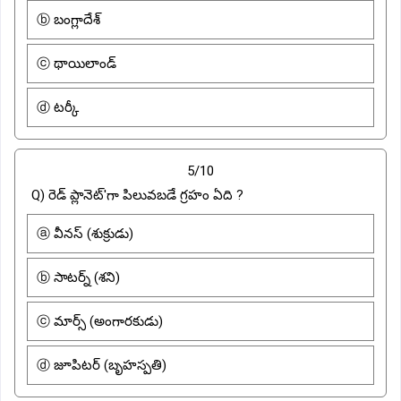
ⓑ బంగ్లాదేశ్
ⓒ థాయిలాండ్
ⓓ టర్కీ
5/10
Q) రెడ్ ప్లానెట్'గా పిలువబడే గ్రహం ఏది ?
ⓐ వీనస్ (శుక్రుడు)
ⓑ సాటర్న్ (శని)
ⓒ మార్స్ (అంగారకుడు)
ⓓ జూపిటర్ (బృహస్పతి)