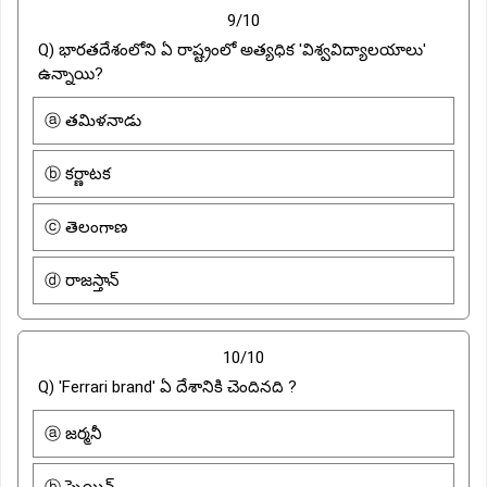
9/10
Q) భారతదేశంలోని ఏ రాష్ట్రంలో అత్యధిక 'విశ్వవిద్యాలయాలు'
ఉన్నాయి?
ⓐ తమిళనాడు
ⓑ కర్ణాటక
ⓒ తెలంగాణ
ⓓ రాజస్తాన్
10/10
Q) 'Ferrari brand' ఏ దేశానికి చెందినది ?
ⓐ జర్మనీ
ⓑ స్పెయిన్