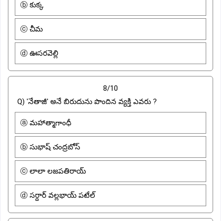
ⓑ కుక్క
ⓒ చీమ
ⓓ ఊసరవెల్లి
8/10
Q) 'నేతాజీ' అనే బిరుదును పొందిన వ్యక్తి ఎవరు ?
ⓐ మహాత్మాగాంధీ
ⓑ సుభాష్ చంద్రబోస్
ⓒ లాలా లజపతిరాయ్
ⓓ సర్దార్ వల్లభాయ్ పటేల్