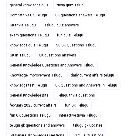
general knowledge quiz
trivia quiz Telugu
Competitive GK Telugu
GK questions answers Telugu
GK trivia Telugu
Telugu quiz answers
exam questions Telugu
fun quiz Telugu
knowledge quiz Telugu
50 GK Questions Telugu
GK in Telugu
GK questions answers
General Knowledge Questions and Answers Telugu
Knowledge Improvement Telugu
daily current affairs telugu
knowledge test Telugu
GK Questions and Answers in Telugu
General Knowledge Bits
Telugu trivia questions
february 2025 current affairs
fun GK Telugu
fun GK questions Telugu
interactive trivia Telugu
telugu gk questions and answers
telugu gk updates
50 General Knowledge Questions
50 Quiz Questions