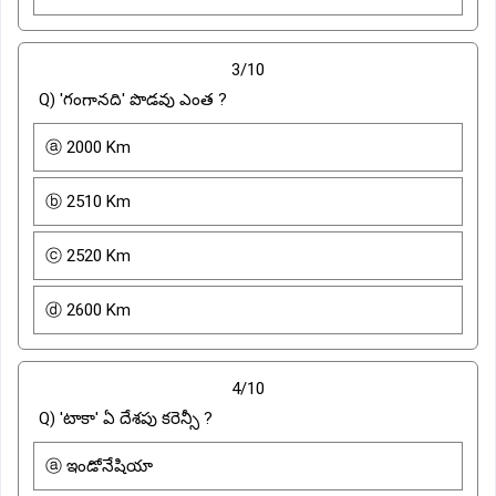
3/10
Q) 'గంగానది' పొడవు ఎంత ?
ⓐ 2000 Km
ⓑ 2510 Km
ⓒ 2520 Km
ⓓ 2600 Km
4/10
Q) 'టాకా' ఏ దేశపు కరెన్సీ ?
ⓐ ఇండోనేషియా