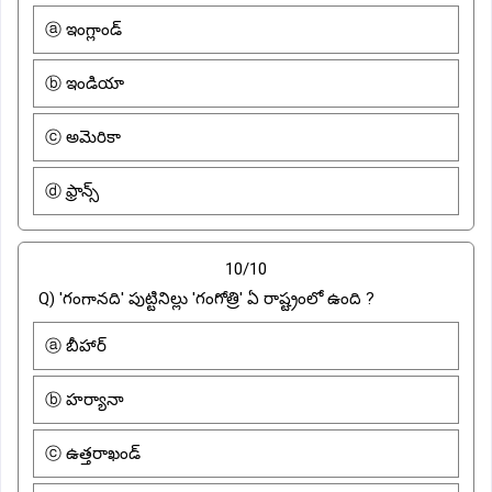
ⓐ ఇంగ్లాండ్
ⓑ ఇండియా
ⓒ అమెరికా
ⓓ ఫ్రాన్స్
10/10
Q) 'గంగానది' పుట్టినిల్లు 'గంగోత్రి' ఏ రాష్ట్రంలో ఉంది ?
ⓐ బీహార్
ⓑ హర్యానా
ⓒ ఉత్తరాఖండ్