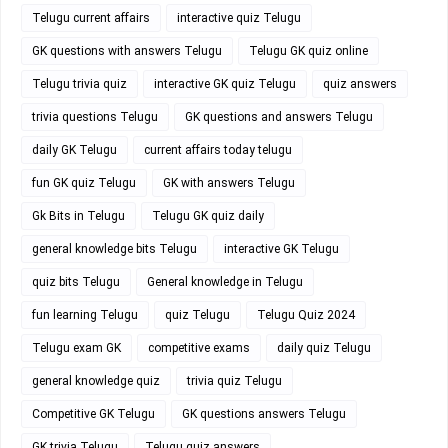
Telugu current affairs
interactive quiz Telugu
GK questions with answers Telugu
Telugu GK quiz online
Telugu trivia quiz
interactive GK quiz Telugu
quiz answers
trivia questions Telugu
GK questions and answers Telugu
daily GK Telugu
current affairs today telugu
fun GK quiz Telugu
GK with answers Telugu
Gk Bits in Telugu
Telugu GK quiz daily
general knowledge bits Telugu
interactive GK Telugu
quiz bits Telugu
General knowledge in Telugu
fun learning Telugu
quiz Telugu
Telugu Quiz 2024
Telugu exam GK
competitive exams
daily quiz Telugu
general knowledge quiz
trivia quiz Telugu
Competitive GK Telugu
GK questions answers Telugu
GK trivia Telugu
Telugu quiz answers