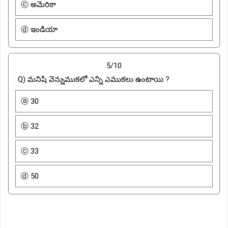
ⓒ అమెరికా
ⓓ ఇండియా
5/10
Q) మనిషి వెన్నుముకలో ఎన్ని ఎముకలు ఉంటాయి ?
ⓐ 30
ⓑ 32
ⓒ 33
ⓓ 50