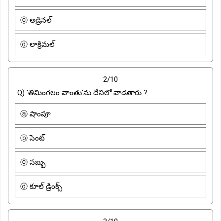
ⓒ అడ్రినల్
ⓓ లాక్రిమల్
2/10
Q) 'తిమింగలం వాంతు'ను దేనిలో వాడతారు ?
ⓐ షాంపూ
ⓑ సెంట్
ⓒ సబ్బు
ⓓ కూల్ డ్రింక్స్