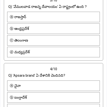
3/10
Q) 'వేములవాడ రాజన్న దేవాలయం' ఏ రాష్ట్రంలో ఉంది ?
ⓐ రాజస్తాన్
ⓑ ఆంధ్రప్రదేశ్
ⓒ తెలంగాణ
ⓓ మధ్యప్రదేశ్
4/10
Q) 'Apsara brand' ఏ దేశానికి చెందినది?
ⓐ చైనా
ⓑ బంగ్లాదేశ్