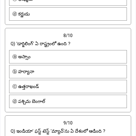
ⓓ కర్ణుడు
8/10
Q) 'డార్జిలింగ్' ఏ రాష్ట్రంలో ఉంది ?
ⓐ అస్సాం
ⓑ హర్యానా
ⓒ ఉత్తరాఖండ్
ⓓ పశ్చిమ బెంగాల్
9/10
Q) ఇండియా' ఫస్ట్ టెస్ట్ 'మ్యాచ్'ను ఏ దేశంలో ఆడింది ?