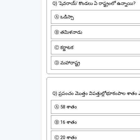
Q) 'షెవరాయ్' కొండలు ఏ రాష్ట్రంలో ఉన్నాయి?
Ⓐ ఒడిస్సా
Ⓑ తమిళనాడు
Ⓒ కర్ణాటక
Ⓓ మహారాష్ట్ర
Q) ప్రపంచం మొత్తం విపత్తుల్లోభూకంపాల శాతం
Ⓐ 58 శాతం
Ⓑ 16 శాతం
Ⓒ 20 శాతం