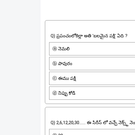
Q) ప్రపంచంలోకెల్లా అతి 'బలమైన పక్షి' ఏది ?
ⓐ నెమలి
ⓑ పావురం
ⓒ ఈము పక్షి
ⓓ నిప్పు కోడి
Q) 2,6,12,20,30....... ఈ సిరీస్ లో వచ్చే నెక్స్ట్ 