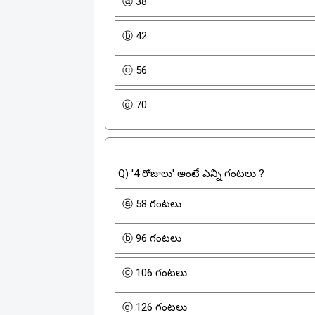
ⓐ 38
ⓑ 42
ⓒ 56
ⓓ 70
Q) '4 రోజులు' అంటే ఎన్ని గంటలు ?
ⓐ 58 గంటలు
ⓑ 96 గంటలు
ⓒ 106 గంటలు
ⓓ 126 గంటలు