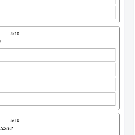
4/10
?
5/10
ి ఎవరు?