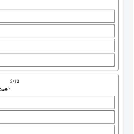
3/10
 ఎంత?