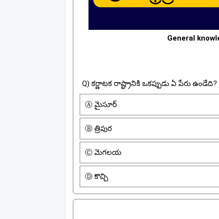
General knowle
Q) కర్ణాటక రాష్ట్రానికి ఒకప్పుడు ఏ పేరు ఉండేది?
Ⓐ మైసూర్
Ⓑ త్రిపుర
Ⓒ మెగలయ
Ⓓ కొచ్చి