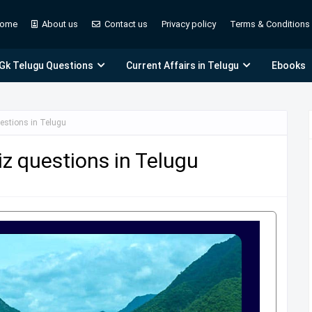
ome
About us
Contact us
Privacy policy
Terms & Conditions
 Gk Telugu Questions
Current Affairs in Telugu
Ebooks
estions in Telugu
z questions in Telugu