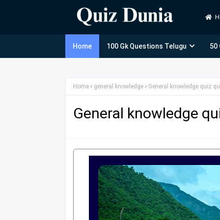
H
Home
100 Gk Questions Telugu
50
Home
general knowledge
General knowledge quiz qu
General knowledge qui