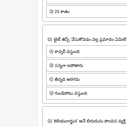
Ⓓ 25 శాతం
Q) 'టైట్ జీన్స్ 'వేసుకోవడం వల్ల ప్రమాదం ఏమిటి
Ⓐ కాన్సర్ వస్తుంది
Ⓑ సన్నగా ఐపోతారు
Ⓒ తిన్నది అరగదు
Ⓓ గుండెపోటు వస్తుంది
Q) 'కలియుగార్జున' అనే బిరుదును పొందిన వ్యక్త