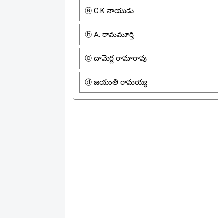
ⓐ C.K నాయుడు
ⓑ A. రామమూర్తి
ⓒ దామెర్ల రామారావు
ⓓ జయంతి రామయ్య