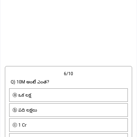
6/10
Q) 10M అంటే ఎంత?
ⓐ ఒక లక్ష
ⓑ పది లక్షలు
ⓒ 1 Cr