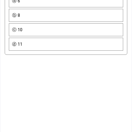
ⓐ 6
ⓑ 8
ⓒ 10
ⓓ 11