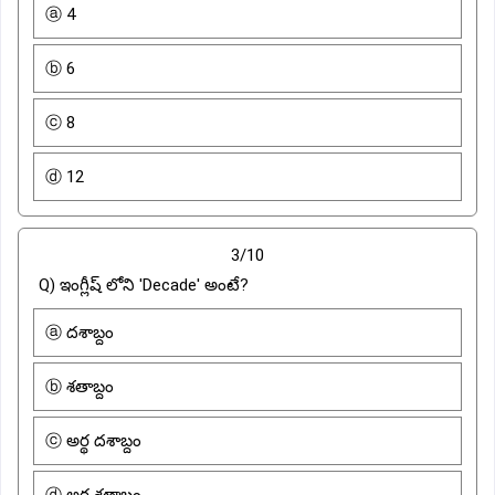
ⓐ 4
ⓑ 6
ⓒ 8
ⓓ 12
3/10
Q) ఇంగ్లీష్ లోని 'Decade' అంటే?
ⓐ దశాబ్దం
ⓑ శతాబ్దం
ⓒ అర్థ దశాబ్దం
ⓓ అర్థ శతాబ్దం