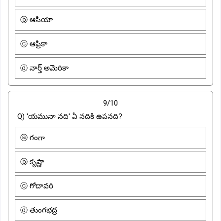
ⓑ ఆసియా
ⓒ ఆఫ్రికా
ⓓ నార్త్ అమెరికా
9/10
Q) 'యమునా నది' ఏ నదికి ఉపనది?
ⓐ గంగా
ⓑ కృష్ణా
ⓒ గోదావరి
ⓓ తుంగభద్ర