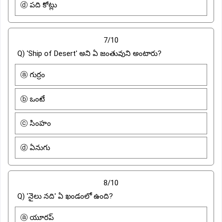
ⓓ పది కోట్లు
7/10
Q) 'Ship of Desert' అని ఏ జంతువుని అంటారు?
ⓐ గుర్రం
ⓑ ఒంటే
ⓒ సింహం
ⓓ ఏనుగు
8/10
Q) 'నైలు నది' ఏ ఖండంలో ఉంది?
ⓐ యూరప్