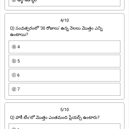
4/10
Q) సంవత్సరంలో '30 రోజులు' ఉన్న నెలలు మొత్తం ఎన్ని
ఉంటాయి?
ⓐ 4
ⓑ 5
ⓒ 6
ⓓ 7
5/10
Q) హాకీ టీం'లో మొత్తం ఎంతమంది ప్లేయర్స్ ఉంటారు?