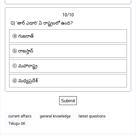
10/10
Q) 'తార్ ఎడారి' ఏ రాష్ట్రంలో ఉంది?
ⓐ గుజరాత్
ⓑ రాజస్తాన్
ⓒ మహారాష్ట్ర
ⓓ మధ్యప్రదేశ్
current affairs
general knowledge
latest questions
Telugu GK