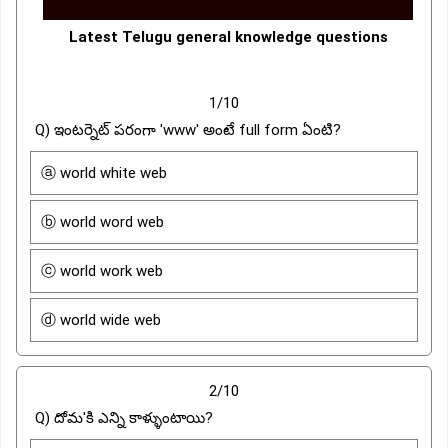
Latest Telugu general knowledge questions
1/10
Q) ఇంటర్నెట్ పరంగా 'www' అంటే full form ఏంటి?
ⓐ world white web
ⓑ world word web
ⓒ world work web
ⓓ world wide web
2/10
Q) దోమ'కి ఎన్ని కాళ్ళుంటాయి?