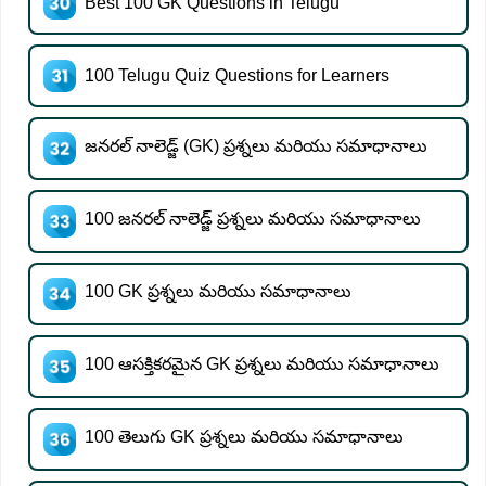
Best 100 GK Questions in Telugu
100 Telugu Quiz Questions for Learners
జనరల్ నాలెడ్జ్ (GK) ప్రశ్నలు మరియు సమాధానాలు
100 జనరల్ నాలెడ్జ్ ప్రశ్నలు మరియు సమాధానాలు
100 GK ప్రశ్నలు మరియు సమాధానాలు
100 ఆసక్తికరమైన GK ప్రశ్నలు మరియు సమాధానాలు
100 తెలుగు GK ప్రశ్నలు మరియు సమాధానాలు