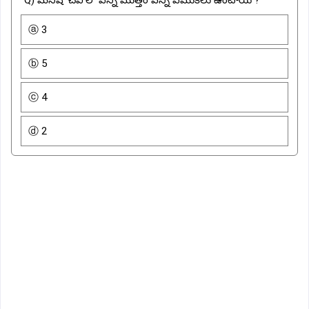
ⓐ 3
ⓑ 5
ⓒ 4
ⓓ 2