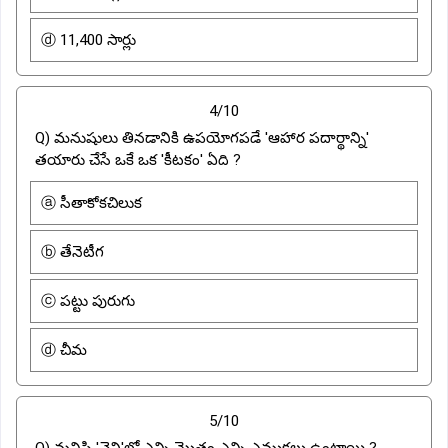
ⓓ 11,400 సార్లు
4/10
Q) మనుషులు తినడానికి ఉపయోగపడే 'ఆహార పదార్థాన్ని'
తయారు చేసే ఒకే ఒక 'కీటకం' ఏది ?
ⓐ సీతాకోకచిలుక
ⓑ తేనెటీగ
ⓒ పట్టు పురుగు
ⓓ చీమ
5/10
Q) మనిషి 'చెవి'లో ఎన్ని మొత్తం ఎన్ని ఎముకలు ఉంటాయి ?