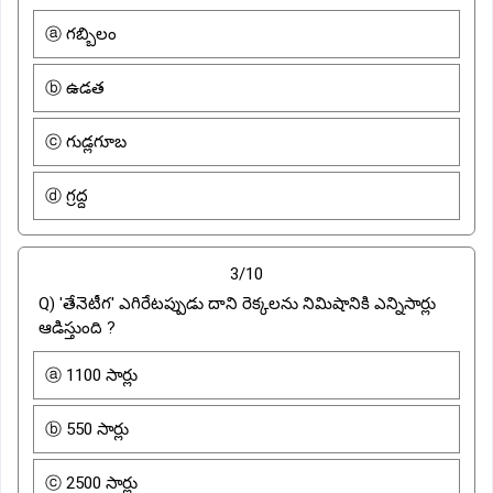
ⓐ గబ్బిలం
ⓑ ఉడత
ⓒ గుడ్లగూబ
ⓓ గ్రద్ద
3/10
Q) 'తేనెటీగ' ఎగిరేటప్పుడు దాని రెక్కలను నిమిషానికి ఎన్నిసార్లు
ఆడిస్తుంది ?
ⓐ 1100 సార్లు
ⓑ 550 సార్లు
ⓒ 2500 సార్లు