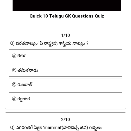
Quick 10 Telugu GK Questions Quiz
1/10
Q) భరతనాట్యం' ఏ రాష్ట్రపు శాస్త్రీయ నాట్యం ?
ⓐ కెరళ
ⓑ తమిళనాడు
ⓒ గుజరాత్
ⓓ కర్ణాటక
2/10
Q) ఎగరగలిగే ఏకైక 'mammal'(పాలిచిచ్చే జీవి) గబ్బిలం.