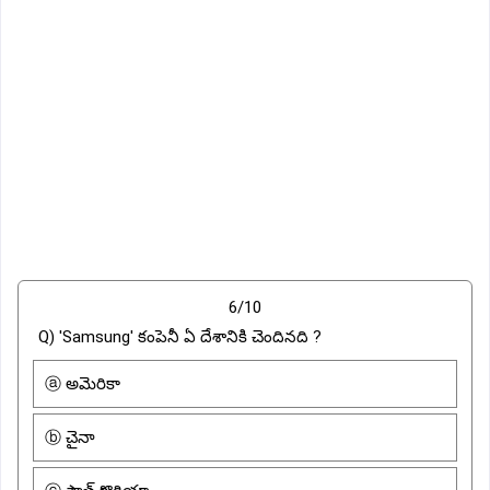
6/10
Q) 'Samsung' కంపెనీ ఏ దేశానికి చెందినది ?
ⓐ అమెరికా
ⓑ చైనా