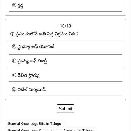
ⓓ గ్రద్ద
10/10
Q) ప్రపంచంలోనే అతి పెద్ద విగ్రహం ఏది ?
ⓐ స్టాచ్యూ ఆఫ్ యూనిటీ
ⓑ స్టాచ్యు ఆఫ్ లిబర్టీ
ⓒ డేవిడ్ స్టాచ్యు
ⓓ లిటిల్ మర్మయిడ్
General Knowledge Bits in Telugu
General Knowledge Questions and Answers in Telugu