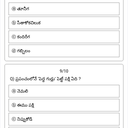
ⓐ తూనీగ
ⓑ సీతాకోకచిలుక
ⓒ కందిరీగ
ⓓ గబ్బిలం
9/10
Q) ప్రపంచంలోనే 'పెద్ద గుడ్లు' పెట్టే పక్షి ఏది ?
ⓐ నెమలి
ⓑ ఈము పక్షి
ⓒ నిప్పుకోడి