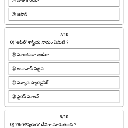
ⓒ సౌత్ కొరియా
ⓓ జపాన్
7/10
Q) 'ఆపిల్' శాస్త్రీయ నామం ఏమిటి ?
ⓐ మాంజిఫెరా ఇండికా
ⓑ అనానాస్ సటైవ
ⓒ మ్యూస ప్యారడైసిక్
ⓓ పైరస్ మాలస్
8/10
Q) 'గొంగళిపురుగు' దేనిగా మారుతుంది ?