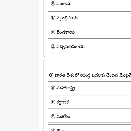
ⓐ వంకాయ
ⓑ వెల్లుల్లిపాయ
ⓒ బెండకాయ
ⓓ పచ్చిమిరపకాయ
Q) భారత దేశంలో యుద్ధ ఓడలకు చెందిన మొట్ట
ⓐ మహారాష్ట్ర
ⓑ కర్ణాటక
ⓒ మిజోరం
ⓓ గోవా