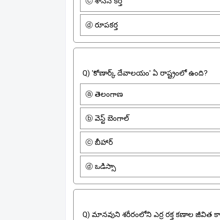
ⓒ శాసన కర్త
ⓓ రూపకర్త
Q) 'కోణార్క్ దేవాలయం' ఏ రాష్ట్రంలో ఉంది?
ⓐ తెలంగాణ
ⓑ వెస్ట్ బెంగాల్
ⓒ బీహార్
ⓓ ఒడిస్సా
Q) మానవుని శరీరంలోని ఎర్ర రక్త కణాల జీవిత