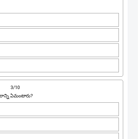
3/10
కారాన్ని ఏమంటారు?