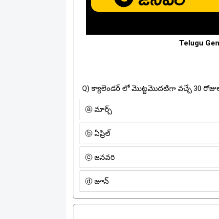
Telugu Gen
Q) క్యాలెండర్ లో మొట్టమొదటిగా వచ్చే 30 రోజ
ⓐ మార్చ్
ⓑ ఏప్రిల్
ⓒ జనవరి
ⓓ జూన్