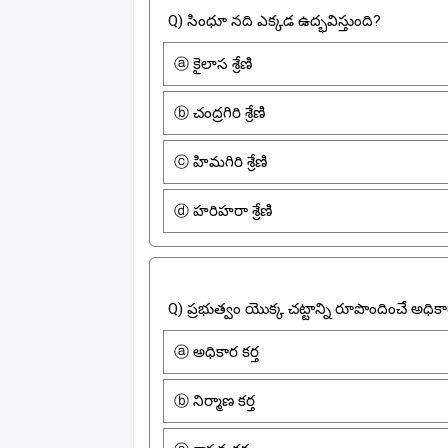
Q) సింధూ నది ఎక్కడ ఉద్భవిస్తుంది?
ⓐ కైలాస శ్రేణి
ⓑ చంద్రగిరి శ్రేణి
ⓒ హిమగిరి శ్రేణి
ⓓ హరిహరా శ్రేణి
Q) ప్రభుత్వం యొక్క చట్టాన్ని రూపొందించే అధి
ⓐ అధికార కర్త
ⓑ నిర్మాణ కర్త