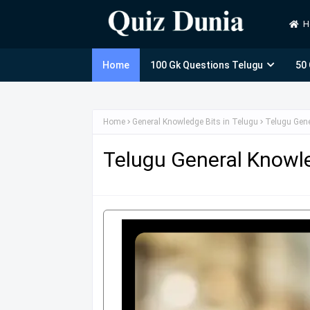
H
Home
100 Gk Questions Telugu
50
Home
General Knowledge Bits in Telugu
Telugu Gen
Telugu General Knowl