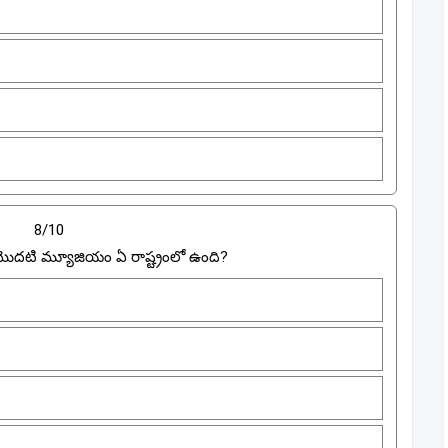
8/10
మొదటి మ్యూజియం ఏ రాష్ట్రంలో ఉంది?