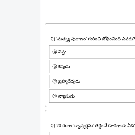
Q) 'మత్స్య పురాణం' గురించి బోధించింది ఎవరు
ⓐ విష్ణు
ⓑ శివుడు
ⓒ బ్రహ్మదేవుడు
ⓓ వ్యాసుడు
Q) 20 రకాల 'క్యాన్సర్లను' తగ్గించే కూరగాయ ఏది