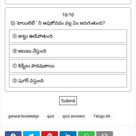
10/10
Q) 'టాయిలెట్ ' ని ఆపుకోవడం వల్ల ఏం జరుగుతుంది?
Ⓐ జుట్టు ఊడిపోతుంది
Ⓑ జలుబు చేస్తుంది
Ⓒ కిడ్నీలు పాడవుతాయి
Ⓓ షుగర్ వస్తుంది
general knowledge
quiz
quiz answers
Telugu GK