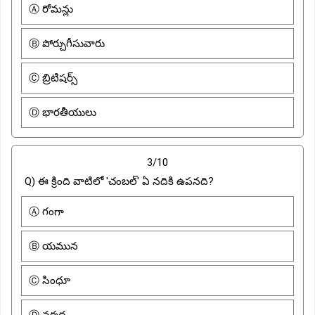
Ⓐ రోమన్లు
Ⓑ పోర్చుగీసువారు
Ⓒ బ్రిటిషర్స్
Ⓓ భారతీయులు
3/10
Q) ఈ క్రింది వాటిలో 'చంబల్' ఏ నదికి ఉపనది?
Ⓐ గంగా
Ⓑ యమున
Ⓒ సింధూ
Ⓓ నర్మద