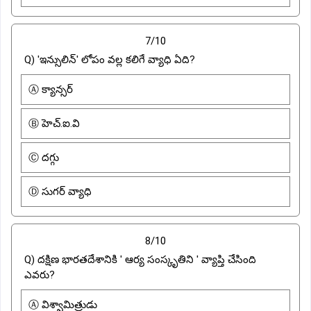
7/10
Q) 'ఇన్సులిన్' లోపం వల్ల కలిగే వ్యాధి ఏది?
Ⓐ క్యాన్సర్
Ⓑ హెచ్.ఐ.వి
Ⓒ దగ్గు
Ⓓ సుగర్ వ్యాధి
8/10
Q) దక్షిణ భారతదేశానికి ' ఆర్య సంస్కృతిని ' వ్యాప్తి చేసింది
ఎవరు?
Ⓐ విశ్వామిత్రుడు