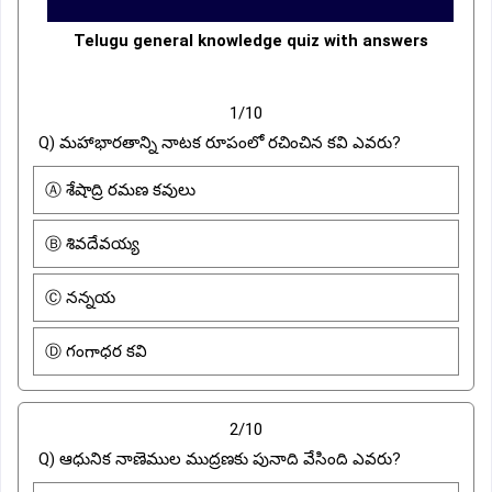
Telugu general knowledge quiz with answers
1/10
Q) మహాభారతాన్ని నాటక రూపంలో రచించిన కవి ఎవరు?
Ⓐ శేషాద్రి రమణ కవులు
Ⓑ శివదేవయ్య
Ⓒ నన్నయ
Ⓓ గంగాధర కవి
2/10
Q) ఆధునిక నాణెముల ముద్రణకు పునాది వేసింది ఎవరు?