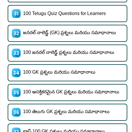
100 Telugu Quiz Questions for Learners
జనరల్ నాలెడ్జ్ (GK) ప్రశ్నలు మరియు సమాధానాలు
100 జనరల్ నాలెడ్జ్ ప్రశ్నలు మరియు సమాధానాలు
100 GK ప్రశ్నలు మరియు సమాధానాలు
100 ఆసక్తికరమైన GK ప్రశ్నలు మరియు సమాధానాలు
100 తెలుగు GK ప్రశ్నలు మరియు సమాధానాలు
టాప్ 100 GK ప్రశ్నలు మరియు సమాధానాలు