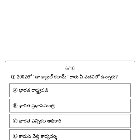
6/10
Q) 2002లో ' డా.అబ్దుల్ కలామ్ ' గారు ఏ పదవిలో ఉన్నారు?
Ⓐ భారత రాష్ట్రపతి
Ⓑ భారత ప్రధానమంత్రి
Ⓒ భారత ఎన్నికల అధికారి
Ⓓ కామన్ వెల్త్ కార్యదర్శి