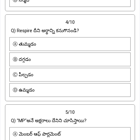
4/10
Q) Respire దీని అర్ధాన్ని కనుగొనండి?
Ⓐ తుమ్మడం
Ⓑ దగ్గడం
Ⓒ పీల్చడం
Ⓓ ఉమ్మడం
5/10
Q) "MP"అనే అక్షరాలు దేనిని చూసిస్తాయి?
Ⓐ మెంబర్ ఆఫ్ పార్లమెంట్