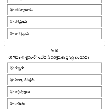
Ⓑ భరద్వాజుడు
Ⓒ వశిష్టుడు
Ⓓ అగస్త్యుడు
9/10
Q) 'శివకాశి, త్రిసూర్ ' అనేవి ఏ పరిశ్రమకు ప్రసిద్ధి చెందినవి?
Ⓐ రబ్బరు
Ⓑ సిల్కు పరిశ్రమ
Ⓒ అగ్గిపుల్లలు
Ⓓ కాగితం