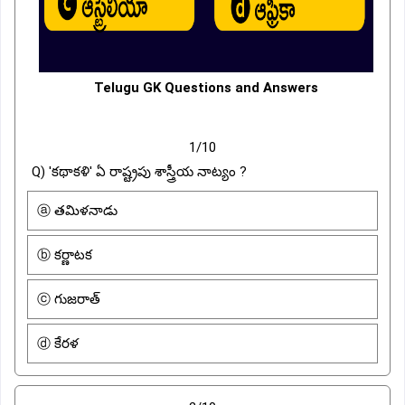
Telugu GK Questions and Answers
1/10
Q) 'కథాకళి' ఏ రాష్ట్రపు శాస్త్రీయ నాట్యం ?
ⓐ తమిళనాడు
ⓑ కర్ణాటక
ⓒ గుజరాత్
ⓓ కేరళ