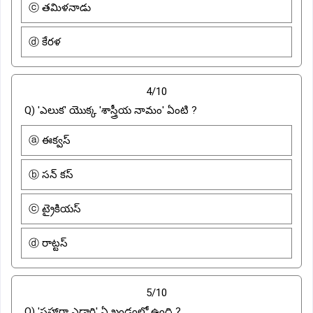
ⓒ తమిళనాడు
ⓓ కేరళ
4/10
Q) 'ఎలుక' యొక్క 'శాస్త్రీయ నామం' ఏంటి ?
ⓐ ఈక్వస్
ⓑ సన్ కస్
ⓒ ట్రైకియస్
ⓓ రాట్టస్
5/10
Q) 'సహారా ఎడారి' ఏ ఖండంలో ఉంది ?