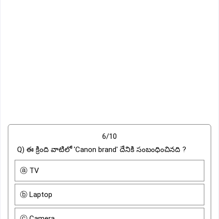
6/10
Q) ఈ క్రింది వాటిలో 'Canon brand' దేనికి సంబంధించినది ?
ⓐ TV
ⓑ Laptop
ⓒ Camera