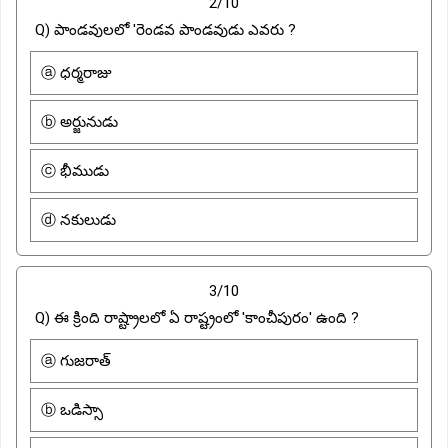
2/10
Q) పాండవులలో 'రెండవ పాండవుడు ఎవరు ?
ⓐ ధర్మరాజు
ⓑ అర్జునుడు
ⓒ భీముడు
ⓓ నకులుడు
3/10
Q) ఈ క్రింది రాష్ట్రాలలో ఏ రాష్ట్రంలో 'కాంచీపురం' ఉంది ?
ⓐ గుజరాత్
ⓑ ఒడిస్సా