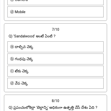
ⓓ Mobile
7/10
Q) 'Sandalwood' అంటే ఏంటి ?
ⓐ దాల్చిన చెక్క
ⓑ గంధపు చెక్క
ⓒ టేకు చెక్క
ⓓ వేప చెక్క
8/10
Q) ప్రపంచంలోకెల్లా 'బెల్లాన్ని' అధికంగా ఉత్పత్తి చేసే దేశం ఏది ?