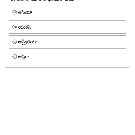
ⓐ ఆసియా
ⓑ యురప్
ⓒ ఆస్ట్రేలియా
ⓓ ఆఫ్రికా