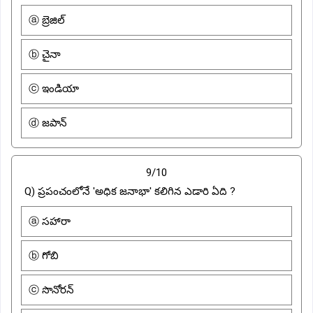
ⓐ బ్రెజిల్
ⓑ చైనా
ⓒ ఇండియా
ⓓ జపాన్
9/10
Q) ప్రపంచంలోనే 'అధిక జనాభా' కలిగిన ఎడారి ఏది ?
ⓐ సహారా
ⓑ గోబి
ⓒ సొనోరన్