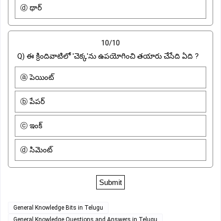
ⓓ థార్
10/10
Q) ఈ క్రిందివాటిలో 'చెక్క'ను ఉపయోగించి తయారు చేసేది ఏది ?
ⓐ పెయింట్
ⓑ పేపర్
ⓒ ఇంక్
ⓓ సిమెంట్
General Knowledge Bits in Telugu
General Knowledge Questions and Answers in Telugu