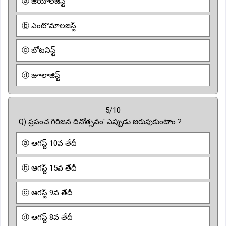
ⓐ జియాలజిస్ట్
ⓑ ఎంటొమాలజిస్ట్
ⓒ బోటనిస్ట్
ⓓ జూలాజిస్ట్
5/10
Q) ప్రపంచ గిరిజన దినోత్సవం' ఎప్పుడు జరుపుకుంటాం ?
ⓐ ఆగస్ట్ 10వ తేదీ
ⓑ ఆగస్ట్ 15వ తేదీ
ⓒ ఆగస్ట్ 9వ తేదీ
ⓓ ఆగస్ట్ 8వ తేదీ