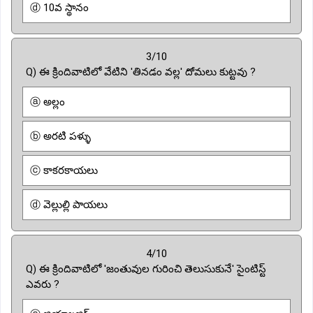
ⓓ 10వ స్థానం
3/10
Q) ఈ క్రిందివాటిలో వేటిని 'తినడం వల్ల' దోమలు కుట్టవు ?
ⓐ అల్లం
ⓑ అరటి పళ్ళు
ⓒ కాకరకాయలు
ⓓ వెల్లుల్లి పాయలు
4/10
Q) ఈ క్రిందివాటిలో 'జంతువుల గురించి తెలుసుకునే' సైంటిస్ట్
ఎవరు ?