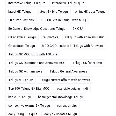
interactive Telugu GK quiz
interactive Telugu quiz
latest GK Telugu
latest GK bits Telugu
online GK quiz Telugu
10 quiz questions
100 GK Bits in Telugu with MCQ
50 General Knowledge Questions Telugu
GK Q&A
GK answers Telugu
GK practice
GK quiz with answers Telugu
GK updates Telugu
MCQ GK Questions in Telugu with Answers
Telugu GK MCQ Quiz with 100 Bits
Telugu GK Questions and Answers MCQ
Telugu GK for exams
Telugu GK with answers
Telugu General Awareness
Telugu MCQ quiz
Telugu current affairs with answers
Top 100 Telugu GK Bits MCQ
acts bible quiz in hindi
basic GK Telugu
basic general knowledge Telugu
competitive exams GK Telugu
current affairs
daily Telugu GK quiz
daily gk updates telugu