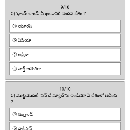
9/10
Q) 'థాయ్ లాండ్' ఏ ఖండానికి చెందిన దేశం ?
ⓐ యూరప్
ⓑ ఏషియా
ⓒ ఆఫ్రికా
ⓓ నార్త్ అమెరికా
10/10
Q) మొట్టమొదటి 'వన్ డే మ్యాచ్'ను ఇండియా ఏ దేశంలో ఆడింది
?
ⓐ ఇంగ్లాండ్
ⓑ పాకిస్తాన్