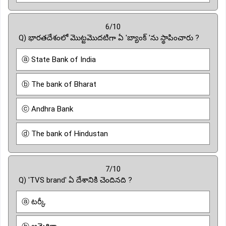
6/10
Q) భారతదేశంలో మొట్టమొదటిగా ఏ 'బ్యాంక్ 'ను స్థాపించారు ?
ⓐ State Bank of India
ⓑ The bank of Bharat
ⓒ Andhra Bank
ⓓ The bank of Hindustan
7/10
Q) 'TVS brand' ఏ దేశానికి చెందినది ?
ⓐ టర్కీ