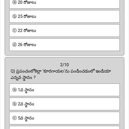
ⓐ 20 రోజులు
ⓑ 25 రోజులు
ⓒ 22 రోజులు
ⓓ 26 రోజులు
2/10
Q) ప్రపంచంలోకెల్లా 'కూరగాయల'ను పండించడంలో ఇండియా
ఎన్నవ స్థానం ?
ⓐ 1వ స్థానం
ⓑ 2వ స్థానం
ⓒ 5వ స్థానం