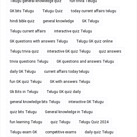
Telugu general knowledge quiz
fun trivia Telugu
GK bits Telugu
Telugu Quiz
today current affairs telugu
hindi bible quiz
general knowledge
GK Telugu
Telugu current affairs
interactive quiz Telugu
GK questions with answers Telugu
Telugu GK quiz online
Telugu trivia quiz
interactive GK quiz Telugu
quiz answers
trivia questions Telugu
GK questions and answers Telugu
daily GK Telugu
current affairs today telugu
fun GK quiz Telugu
GK with answers Telugu
Gk Bits in Telugu
Telugu GK quiz daily
general knowledge bits Telugu
interactive GK Telugu
quiz bits Telugu
General knowledge in Telugu
fun learning Telugu
quiz Telugu
Telugu Quiz 2024
Telugu exam GK
competitive exams
daily quiz Telugu