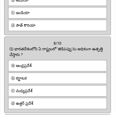
ⓑ అమెరికా
ⓒ ఇండియా
ⓓ సౌత్ కొరియా
8/10
Q) భారతదేశంలోని ఏ రాష్ట్రంలో 'జీడిపప్పు'ను అధికంగా ఉత్పత్తి
చేస్తారు ?
ⓐ ఆంధ్రప్రదేశ్
ⓑ కర్ణాటక
ⓒ మధ్యప్రదేశ్
ⓓ ఉత్తర్ ప్రదేశ్