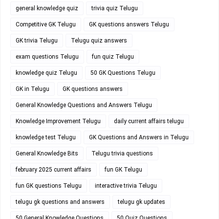
general knowledge quiz
trivia quiz Telugu
Competitive GK Telugu
GK questions answers Telugu
GK trivia Telugu
Telugu quiz answers
exam questions Telugu
fun quiz Telugu
knowledge quiz Telugu
50 GK Questions Telugu
GK in Telugu
GK questions answers
General Knowledge Questions and Answers Telugu
Knowledge Improvement Telugu
daily current affairs telugu
knowledge test Telugu
GK Questions and Answers in Telugu
General Knowledge Bits
Telugu trivia questions
february 2025 current affairs
fun GK Telugu
fun GK questions Telugu
interactive trivia Telugu
telugu gk questions and answers
telugu gk updates
50 General Knowledge Questions
50 Quiz Questions