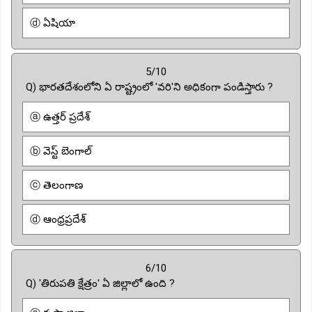
ⓓ ఏషియా
5/10
Q) భారతదేశంలోని ఏ రాష్ట్రంలో 'వరి'ని అధికంగా పండిస్తారు ?
ⓐ ఉత్తర్ ప్రదేశ్
ⓑ వెస్ట్ బెంగాల్
ⓒ తెలంగాణ
ⓓ ఆంధ్రప్రదేశ్
6/10
Q) 'తిరుపతి క్షేత్రం' ఏ జిల్లాలో ఉంది ?