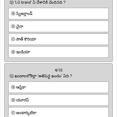
Q) 'LG brand' ఏ దేశానికి చెందినది ?
ⓐ స్విజర్లాండ్
ⓑ చైనా
ⓒ సౌత్ కొరియా
ⓓ ఇండియా
4/10
Q) ఖండాలలోకెల్లా 'అతిపెద్ద ఖండం' ఏది ?
ⓐ ఆఫ్రికా
ⓑ యూరప్
ⓒ అంటార్కిటికా