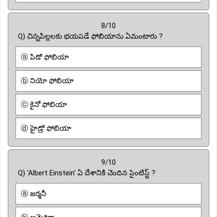
8/10
Q) చిన్నపిల్లలకు భయపడే ఫోబియాను ఏమంటారు ?
ⓐ పిడో ఫోబియా
ⓑ నియో ఫోబియా
ⓒ కైనో ఫోబియా
ⓓ హైడ్రో ఫోబియా
9/10
Q) 'Albert Einstein' ఏ దేశానికి చెందిన సైంటిస్ట్ ?
ⓐ జర్మనీ