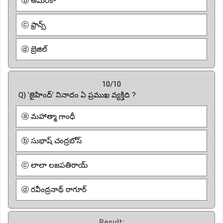
ⓑ అమెరికా
ⓒ ఫ్రాన్స్
ⓓ బ్రెజిల్
10/10
Q) 'జైహింద్' నినాదం ఏ ప్రముఖ వ్యక్తిది ?
ⓐ మహాత్మా గాంధీ
ⓑ సుభాష్ చంద్రబోస్
ⓒ లాలా లజపతిరాయ్
ⓓ రవీంద్రనాథ్ ఠాగూర్
Result: