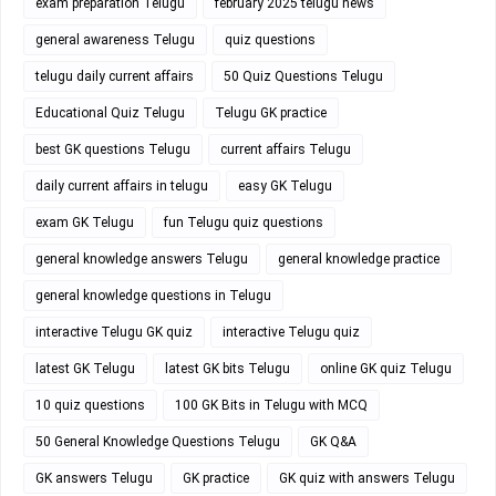
exam preparation Telugu
february 2025 telugu news
general awareness Telugu
quiz questions
telugu daily current affairs
50 Quiz Questions Telugu
Educational Quiz Telugu
Telugu GK practice
best GK questions Telugu
current affairs Telugu
daily current affairs in telugu
easy GK Telugu
exam GK Telugu
fun Telugu quiz questions
general knowledge answers Telugu
general knowledge practice
general knowledge questions in Telugu
interactive Telugu GK quiz
interactive Telugu quiz
latest GK Telugu
latest GK bits Telugu
online GK quiz Telugu
10 quiz questions
100 GK Bits in Telugu with MCQ
50 General Knowledge Questions Telugu
GK Q&A
GK answers Telugu
GK practice
GK quiz with answers Telugu