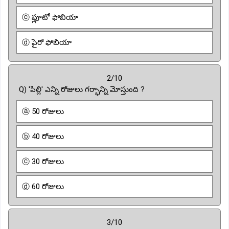
ⓒ ఫ్లూటో ఫోబియా
ⓓ పైరో ఫోబియా
2/10
Q) 'పిల్లి' ఎన్ని రోజులు గర్భాన్ని మోస్తుంది ?
ⓐ 50 రోజులు
ⓑ 40 రోజులు
ⓒ 30 రోజులు
ⓓ 60 రోజులు
3/10