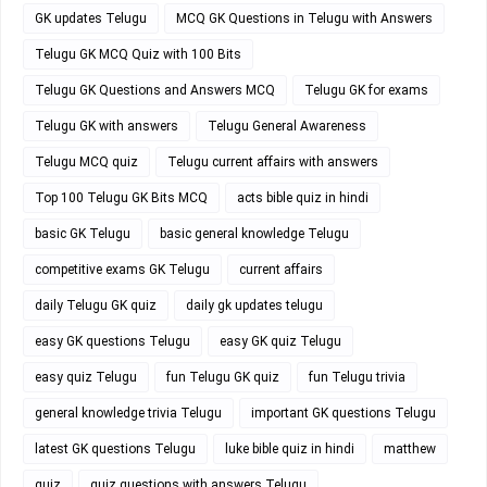
GK updates Telugu
MCQ GK Questions in Telugu with Answers
Telugu GK MCQ Quiz with 100 Bits
Telugu GK Questions and Answers MCQ
Telugu GK for exams
Telugu GK with answers
Telugu General Awareness
Telugu MCQ quiz
Telugu current affairs with answers
Top 100 Telugu GK Bits MCQ
acts bible quiz in hindi
basic GK Telugu
basic general knowledge Telugu
competitive exams GK Telugu
current affairs
daily Telugu GK quiz
daily gk updates telugu
easy GK questions Telugu
easy GK quiz Telugu
easy quiz Telugu
fun Telugu GK quiz
fun Telugu trivia
general knowledge trivia Telugu
important GK questions Telugu
latest GK questions Telugu
luke bible quiz in hindi
matthew
quiz
quiz questions with answers Telugu