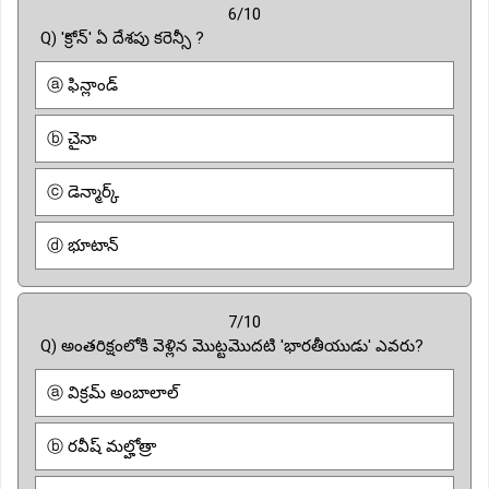
6/10
Q) 'క్రోన్' ఏ దేశపు కరెన్సీ ?
ⓐ ఫిన్లాండ్
ⓑ చైనా
ⓒ డెన్మార్క్
ⓓ భూటాన్
7/10
Q) అంతరిక్షంలోకి వెళ్లిన మొట్టమొదటి 'భారతీయుడు' ఎవరు?
ⓐ విక్రమ్ అంబాలాల్
ⓑ రవీష్ మల్హోత్రా