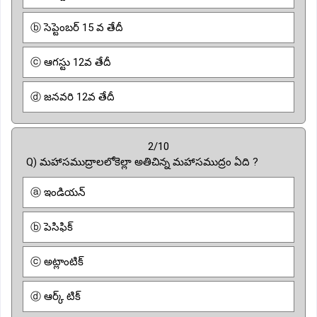
ⓑ సెప్టెంబర్ 15 వ తేదీ
ⓒ ఆగస్టు 12వ తేదీ
ⓓ జనవరి 12వ తేదీ
2/10
Q) మహాసముద్రాలలోకెల్లా అతిచిన్న మహాసముద్రం ఏది ?
ⓐ ఇండియన్
ⓑ పెసిఫిక్
ⓒ అట్లాంటిక్
ⓓ ఆర్క్ టిక్