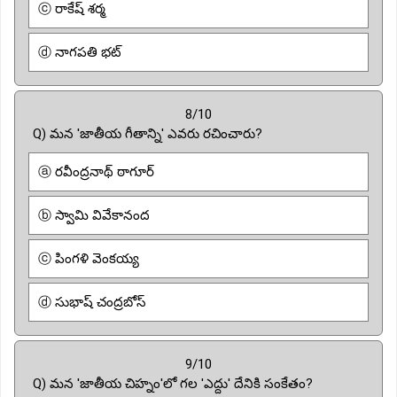
ⓒ రాకేష్ శర్మ
ⓓ నాగపతి భట్
8/10
Q) మన 'జాతీయ గీతాన్ని' ఎవరు రచించారు?
ⓐ రవీంద్రనాథ్ ఠాగూర్
ⓑ స్వామి వివేకానంద
ⓒ పింగళి వెంకయ్య
ⓓ సుభాష్ చంద్రబోస్
9/10
Q) మన 'జాతీయ చిహ్నం'లో గల 'ఎద్దు' దేనికి సంకేతం?