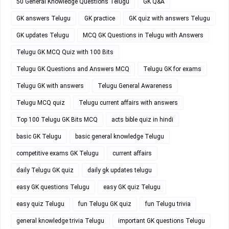
50 General Knowledge Questions Telugu
GK Q&A
GK answers Telugu
GK practice
GK quiz with answers Telugu
GK updates Telugu
MCQ GK Questions in Telugu with Answers
Telugu GK MCQ Quiz with 100 Bits
Telugu GK Questions and Answers MCQ
Telugu GK for exams
Telugu GK with answers
Telugu General Awareness
Telugu MCQ quiz
Telugu current affairs with answers
Top 100 Telugu GK Bits MCQ
acts bible quiz in hindi
basic GK Telugu
basic general knowledge Telugu
competitive exams GK Telugu
current affairs
daily Telugu GK quiz
daily gk updates telugu
easy GK questions Telugu
easy GK quiz Telugu
easy quiz Telugu
fun Telugu GK quiz
fun Telugu trivia
general knowledge trivia Telugu
important GK questions Telugu