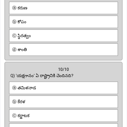
ⓐ కరుణ
ⓑ కోపం
ⓒ స్థిరత్వం
ⓓ శాంతి
10/10
Q) 'యక్షగానం' ఏ రాష్ట్రానికి చెందినది?
ⓐ తమిళనాడ
ⓑ కేరళ
ⓒ కర్ణాటక