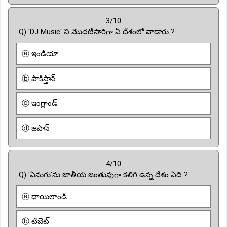
3/10
Q) 'DJ Music' ని మొదటిసారిగా ఏ దేశంలో వాడారు ?
ⓐ ఇండియా
ⓑ పాకిస్తాన్
ⓒ ఇంగ్లాండ్
ⓓ జపాన్
4/10
Q) 'ఏనుగు'ను జాతీయ జంతువుగా కలిగి ఉన్న దేశం ఏది ?
ⓐ థాయిలాండ్
ⓑ టిబెట్