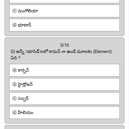
ⓒ మంగోలియా
ⓓ భూటాన్
5/10
Q) అన్నీ 'యాసిడ్'లలో కామన్ గా ఉండే మూలకం (Element)
ఏది ?
ⓐ కార్బన్
ⓑ హైడ్రోజన్
ⓒ సల్ఫర్
ⓓ హీలియం