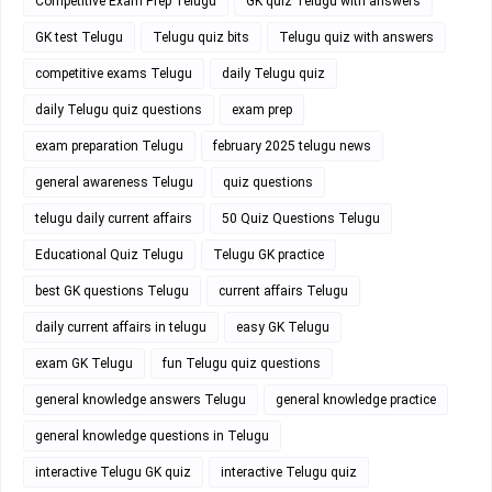
Competitive Exam Prep Telugu
GK quiz Telugu with answers
GK test Telugu
Telugu quiz bits
Telugu quiz with answers
competitive exams Telugu
daily Telugu quiz
daily Telugu quiz questions
exam prep
exam preparation Telugu
february 2025 telugu news
general awareness Telugu
quiz questions
telugu daily current affairs
50 Quiz Questions Telugu
Educational Quiz Telugu
Telugu GK practice
best GK questions Telugu
current affairs Telugu
daily current affairs in telugu
easy GK Telugu
exam GK Telugu
fun Telugu quiz questions
general knowledge answers Telugu
general knowledge practice
general knowledge questions in Telugu
interactive Telugu GK quiz
interactive Telugu quiz