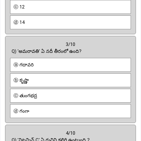
ⓒ 12
ⓓ 14
3/10
Q) 'అమరావతి' ఏ నదీ తీరంలో ఉంది?
ⓐ గదావరి
ⓑ కృష్ణా
ⓒ తుంగభద్ర
ⓓ గంగా
4/10
Q) 'విటమిన్ C' ఏ రుచిని కలిగి ఉంటుంది ?