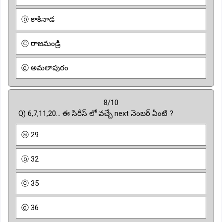
ⓑ కాకినాడ
ⓒ రాజమండ్రి
ⓓ అమలాపురం
8/10
Q) 6,7,11,20... ఈ సిరీస్ లో వచ్చే next నెంబర్ ఏంటి ?
ⓐ 29
ⓑ 32
ⓒ 35
ⓓ 36