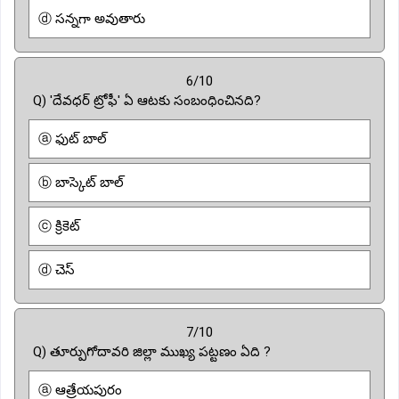
ⓓ సన్నగా అవుతారు
6/10
Q) 'దేవధర్ ట్రోఫీ' ఏ ఆటకు సంబంధించినది?
ⓐ ఫుట్ బాల్
ⓑ బాస్కెట్ బాల్
ⓒ క్రికెట్
ⓓ చెస్
7/10
Q) తూర్పుగోదావరి జిల్లా ముఖ్య పట్టణం ఏది ?
ⓐ ఆత్రేయపురం