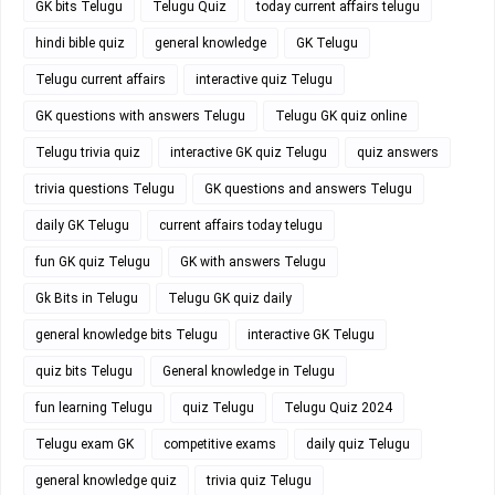
GK bits Telugu
Telugu Quiz
today current affairs telugu
hindi bible quiz
general knowledge
GK Telugu
Telugu current affairs
interactive quiz Telugu
GK questions with answers Telugu
Telugu GK quiz online
Telugu trivia quiz
interactive GK quiz Telugu
quiz answers
trivia questions Telugu
GK questions and answers Telugu
daily GK Telugu
current affairs today telugu
fun GK quiz Telugu
GK with answers Telugu
Gk Bits in Telugu
Telugu GK quiz daily
general knowledge bits Telugu
interactive GK Telugu
quiz bits Telugu
General knowledge in Telugu
fun learning Telugu
quiz Telugu
Telugu Quiz 2024
Telugu exam GK
competitive exams
daily quiz Telugu
general knowledge quiz
trivia quiz Telugu