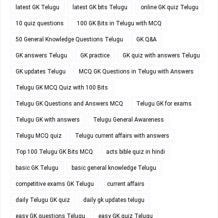
latest GK Telugu
latest GK bits Telugu
online GK quiz Telugu
10 quiz questions
100 GK Bits in Telugu with MCQ
50 General Knowledge Questions Telugu
GK Q&A
GK answers Telugu
GK practice
GK quiz with answers Telugu
GK updates Telugu
MCQ GK Questions in Telugu with Answers
Telugu GK MCQ Quiz with 100 Bits
Telugu GK Questions and Answers MCQ
Telugu GK for exams
Telugu GK with answers
Telugu General Awareness
Telugu MCQ quiz
Telugu current affairs with answers
Top 100 Telugu GK Bits MCQ
acts bible quiz in hindi
basic GK Telugu
basic general knowledge Telugu
competitive exams GK Telugu
current affairs
daily Telugu GK quiz
daily gk updates telugu
easy GK questions Telugu
easy GK quiz Telugu