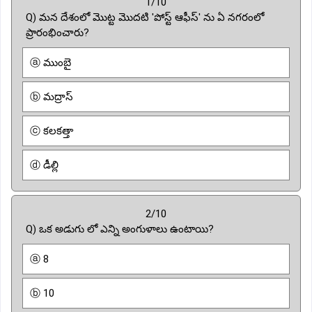
1/10
Q) మన దేశంలో మొట్ట మొదటి 'పోస్ట్ ఆఫీస్' ను ఏ నగరంలో
ప్రారంభించారు?
ⓐ ముంబై
ⓑ మద్రాస్
ⓒ కలకత్తా
ⓓ డీల్లి
2/10
Q) ఒక అడుగు లో ఎన్ని అంగుళాలు ఉంటాయి?
ⓐ 8
ⓑ 10