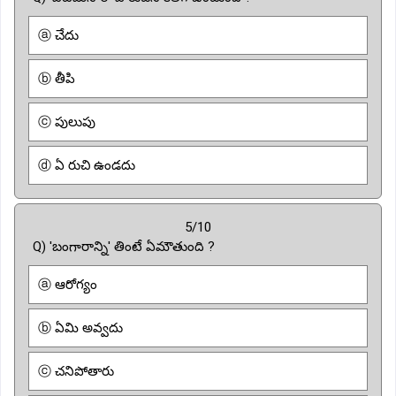
ⓐ చేదు
ⓑ తీపి
ⓒ పులుపు
ⓓ ఏ రుచి ఉండదు
5/10
Q) 'బంగారాన్ని' తింటే ఏమౌతుంది ?
ⓐ ఆరోగ్యం
ⓑ ఏమి అవ్వదు
ⓒ చనిపోతారు