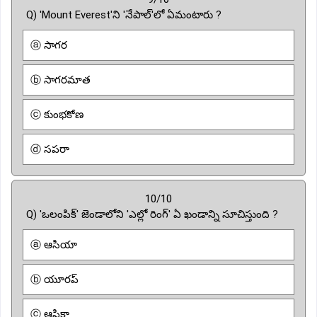
Q) 'Mount Everest'ని 'నేపాల్'లో ఏమంటారు ?
ⓐ సాగర
ⓑ సాగరమాత
ⓒ కుంభకోణ
ⓓ సపరా
10/10
Q) 'ఒలంపిక్' జెండాలోని 'ఎల్లో రింగ్' ఏ ఖండాన్ని సూచిస్తుంది ?
ⓐ ఆసియా
ⓑ యూరప్
ⓒ ఆఫ్రికా