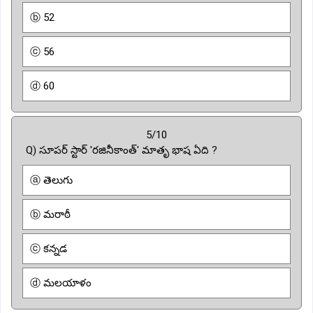
ⓑ 52
ⓒ 56
ⓓ 60
5/10
Q) సూపర్ స్టార్ 'రజినీకాంత్' మాతృ భాష ఏది ?
ⓐ తెలుగు
ⓑ మరాఠీ
ⓒ కన్నడ
ⓓ మలయాళం