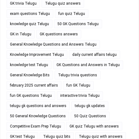
GK trivia Telugu
Telugu quiz answers
exam questions Telugu
fun quiz Telugu
knowledge quiz Telugu
50 GK Questions Telugu
GK in Telugu
GK questions answers
General Knowledge Questions and Answers Telugu
Knowledge Improvement Telugu
daily current affairs telugu
knowledge test Telugu
GK Questions and Answers in Telugu
General Knowledge Bits
Telugu trivia questions
february 2025 current affairs
fun GK Telugu
fun GK questions Telugu
interactive trivia Telugu
telugu gk questions and answers
telugu gk updates
50 General Knowledge Questions
50 Quiz Questions
Competitive Exam Prep Telugu
GK quiz Telugu with answers
GK test Telugu
Telugu quiz bits
Telugu quiz with answers