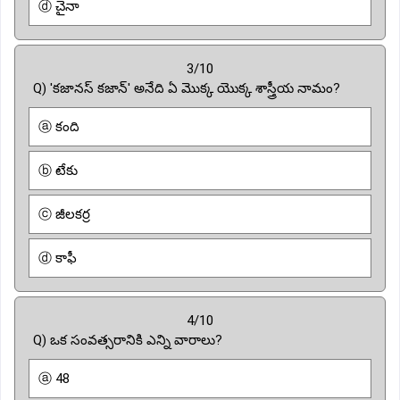
ⓓ చైనా
3/10
Q) 'కజానస్ కజాన్' అనేది ఏ మొక్క యొక్క శాస్త్రీయ నామం?
ⓐ కంది
ⓑ టేకు
ⓒ జీలకర్ర
ⓓ కాఫీ
4/10
Q) ఒక సంవత్సరానికి ఎన్ని వారాలు?
ⓐ 48