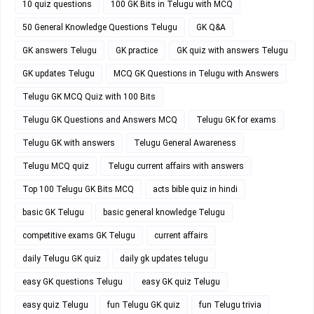
10 quiz questions
100 GK Bits in Telugu with MCQ
50 General Knowledge Questions Telugu
GK Q&A
GK answers Telugu
GK practice
GK quiz with answers Telugu
GK updates Telugu
MCQ GK Questions in Telugu with Answers
Telugu GK MCQ Quiz with 100 Bits
Telugu GK Questions and Answers MCQ
Telugu GK for exams
Telugu GK with answers
Telugu General Awareness
Telugu MCQ quiz
Telugu current affairs with answers
Top 100 Telugu GK Bits MCQ
acts bible quiz in hindi
basic GK Telugu
basic general knowledge Telugu
competitive exams GK Telugu
current affairs
daily Telugu GK quiz
daily gk updates telugu
easy GK questions Telugu
easy GK quiz Telugu
easy quiz Telugu
fun Telugu GK quiz
fun Telugu trivia