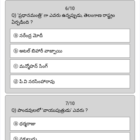
6/10
Q) 'ప్రధానమంత్రి' గా ఎవరు ఉన్నప్పుడు, తెలంగాణ రాష్ట్రం
ఏర్పడింది ?
ⓐ నరేంద్ర మోదీ
ⓑ అటల్ బిహారీ వాజ్పాయి
ⓒ మన్మోహన్ సింగ్
ⓓ పి.వి నరసింహారావు
7/10
Q) పాండవులలో 'వాయుపుత్రుడు' ఎవరు ?
ⓐ ధర్మరాజు
ⓑ నకులుడు