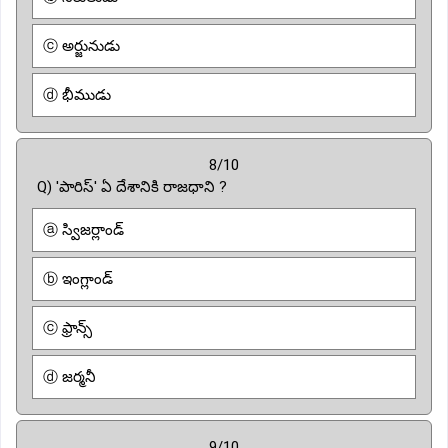
ⓒ అర్జునుడు
ⓓ భీముడు
8/10
Q) 'పారిస్' ఏ దేశానికి రాజధాని ?
ⓐ స్విజర్లాండ్
ⓑ ఇంగ్లాండ్
ⓒ ఫ్రాన్స్
ⓓ జర్మనీ
9/10