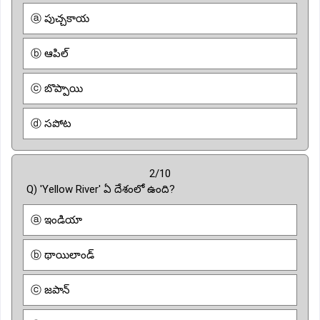
ⓐ పుచ్చకాయ
ⓑ ఆపిల్
ⓒ బొప్పాయి
ⓓ సపోట
2/10
Q) 'Yellow River' ఏ దేశంలో ఉంది?
ⓐ ఇండియా
ⓑ థాయిలాండ్
ⓒ జపాన్