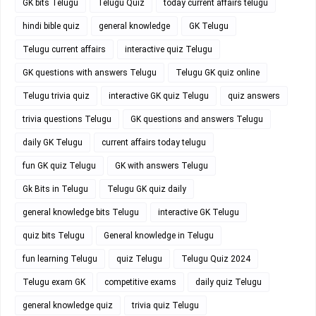
GK bits Telugu
Telugu Quiz
today current affairs telugu
hindi bible quiz
general knowledge
GK Telugu
Telugu current affairs
interactive quiz Telugu
GK questions with answers Telugu
Telugu GK quiz online
Telugu trivia quiz
interactive GK quiz Telugu
quiz answers
trivia questions Telugu
GK questions and answers Telugu
daily GK Telugu
current affairs today telugu
fun GK quiz Telugu
GK with answers Telugu
Gk Bits in Telugu
Telugu GK quiz daily
general knowledge bits Telugu
interactive GK Telugu
quiz bits Telugu
General knowledge in Telugu
fun learning Telugu
quiz Telugu
Telugu Quiz 2024
Telugu exam GK
competitive exams
daily quiz Telugu
general knowledge quiz
trivia quiz Telugu