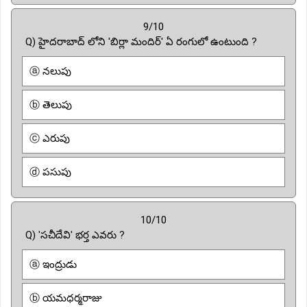
9/10
Q) హైదరాబాద్ లోని 'బిర్లా మందిర్' ఏ రంగులో ఉంటుంది ?
ⓐ నలుపు
ⓑ తెలుపు
ⓒ ఎరుపు
ⓓ పసుపు
10/10
Q) 'సచీదేవి' భర్త ఎవరు ?
ⓐ ఇంద్రుడు
ⓑ యమధర్మరాజు