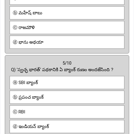
ⓑ మహేష్ బాబు
ⓒ రాజమౌళి
ⓓ భాను అథయా
5/10
Q) 'స్వచ్ఛ భారత్' పథకానికి ఏ బ్యాంక్ రుణం అందజేసింది ?
ⓐ SBI బ్యాంక్
ⓑ ప్రపంచ బ్యాంక్
ⓒ RBI
ⓓ ఇండియన్ బ్యాంక్