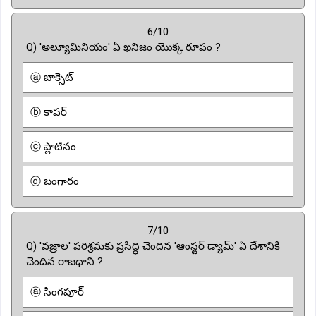
6/10
Q) 'అల్యూమినియం' ఏ ఖనిజం యొక్క రూపం ?
ⓐ బాక్సెట్
ⓑ కాపర్
ⓒ ప్లాటినం
ⓓ బంగారం
7/10
Q) 'వజ్రాల' పరిశ్రమకు ప్రసిద్ధి చెందిన 'ఆంస్టర్ డ్యామ్' ఏ దేశానికి
చెందిన రాజధాని ?
ⓐ సింగపూర్