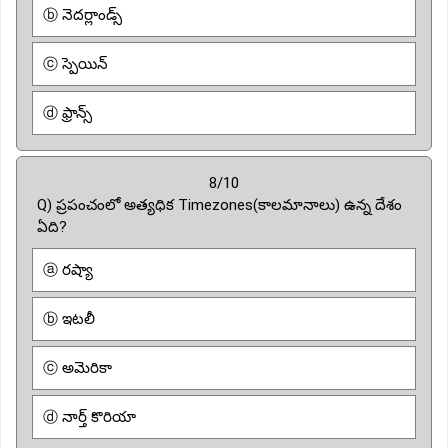
ⓑ నెదర్లాండ్స్
ⓒ స్పెయిన్
ⓓ ఫ్రాన్స్
8/10
Q) ప్రపంచంలో అత్యధిక Timezones(కాలమానాలు) ఉన్న దేశం
ఏది?
ⓐ రష్యా
ⓑ ఇటలీ
ⓒ అమెరికా
ⓓ నార్త్ కొరియా