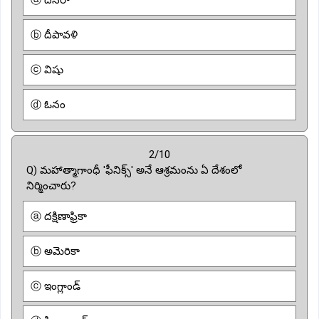
ⓑ దీపావళి
ⓒ విషు
ⓓ ఓనం
2/10
Q) మహాత్మాగాంధీ 'ఫీనిక్స్' అనే ఆశ్రమంను ఏ దేశంలో
నిర్మించారు?
ⓐ దక్షిణాఫ్రికా
ⓑ అమెరికా
ⓒ ఇంగ్లాండ్