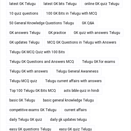
latest GK Telugu
latest GK bits Telugu
online GK quiz Telugu
10 quiz questions
100 GK Bits in Telugu with MCQ
50 General Knowledge Questions Telugu
GK Q&A
GK answers Telugu
GK practice
GK quiz with answers Telugu
GK updates Telugu
MCQ GK Questions in Telugu with Answers
Telugu GK MCQ Quiz with 100 Bits
Telugu GK Questions and Answers MCQ
Telugu GK for exams
Telugu GK with answers
Telugu General Awareness
Telugu MCQ quiz
Telugu current affairs with answers
Top 100 Telugu GK Bits MCQ
acts bible quiz in hindi
basic GK Telugu
basic general knowledge Telugu
competitive exams GK Telugu
current affairs
daily Telugu GK quiz
daily gk updates telugu
easy GK questions Telugu
easy GK quiz Telugu