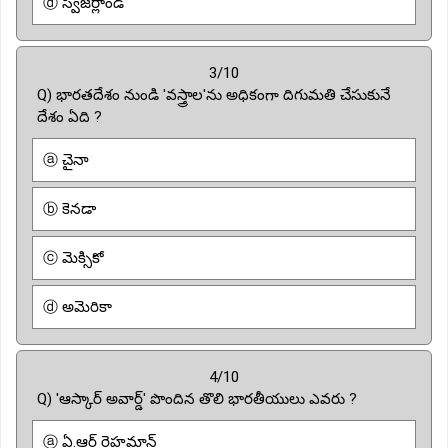
ⓓ స్విజర్లాండ్
3/10
Q) భారతదేశం నుండి 'వస్త్రాల'ను అధికంగా దిగుమతి చేసుకునే
దేశం ఏది ?
ⓐ చైనా
ⓑ కెనడా
ⓒ మెక్సికో
ⓓ అమెరికా
4/10
Q) 'ఆస్కార్ అవార్డ్' పొందిన తొలి భారతీయులు ఎవరు ?
ⓐ ఏ.ఆర్ రెహమాన్