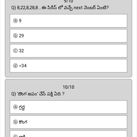
9/10
Q) 8,22,8,28,8....ఈ సిరీస్ లో వచ్చే next నెంబర్ ఏంటి?
ⓐ 9
ⓑ 29
ⓒ 32
ⓓ =34
10/10
Q) 'దొంగ జపం' చేసే పక్షి ఏది ?
ⓐ గ్రద్ద
ⓑ కొంగ
ⓒ కాకి