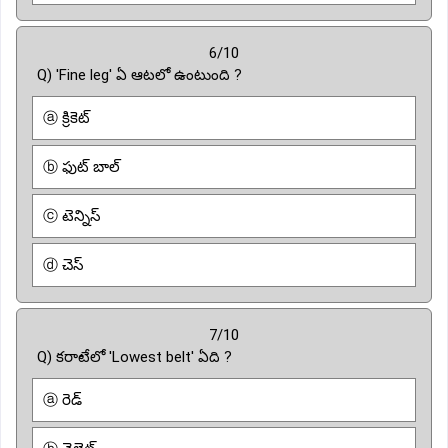
6/10
Q) 'Fine leg' ఏ ఆటలో ఉంటుంది ?
ⓐ క్రికెట్
ⓑ ఫుట్ బాల్
ⓒ టెన్నిస్
ⓓ చెస్
7/10
Q) కరాటేలో 'Lowest belt' ఏది ?
ⓐ రెడ్