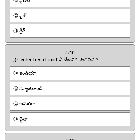
ⓑ వైలెట్
ⓒ వైట్
ⓓ గ్రీన్
8/10
Q) Center fresh brand' ఏ దేశానికి చెందినది ?
ⓐ ఇండియా
ⓑ న్యూజిలాండ్
ⓒ అమెరికా
ⓓ చైనా