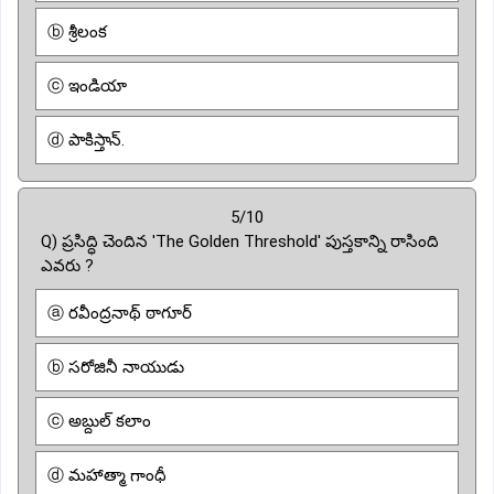
ⓑ శ్రీలంక
ⓒ ఇండియా
ⓓ పాకిస్తాన్.
5/10
Q) ప్రసిద్ధి చెందిన 'The Golden Threshold' పుస్తకాన్ని రాసింది
ఎవరు ?
ⓐ రవీంద్రనాథ్ ఠాగూర్
ⓑ సరోజినీ నాయుడు
ⓒ అబ్దుల్ కలాం
ⓓ మహాత్మా గాంధీ