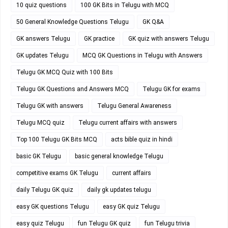
10 quiz questions
100 GK Bits in Telugu with MCQ
50 General Knowledge Questions Telugu
GK Q&A
GK answers Telugu
GK practice
GK quiz with answers Telugu
GK updates Telugu
MCQ GK Questions in Telugu with Answers
Telugu GK MCQ Quiz with 100 Bits
Telugu GK Questions and Answers MCQ
Telugu GK for exams
Telugu GK with answers
Telugu General Awareness
Telugu MCQ quiz
Telugu current affairs with answers
Top 100 Telugu GK Bits MCQ
acts bible quiz in hindi
basic GK Telugu
basic general knowledge Telugu
competitive exams GK Telugu
current affairs
daily Telugu GK quiz
daily gk updates telugu
easy GK questions Telugu
easy GK quiz Telugu
easy quiz Telugu
fun Telugu GK quiz
fun Telugu trivia