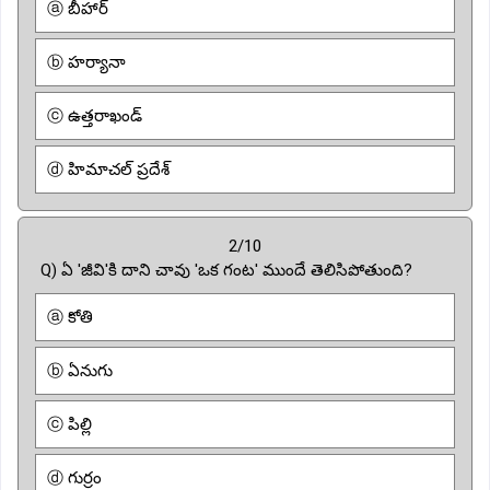
ⓐ బీహార్
ⓑ హర్యానా
ⓒ ఉత్తరాఖండ్
ⓓ హిమాచల్ ప్రదేశ్
2/10
Q) ఏ 'జీవి'కి దాని చావు 'ఒక గంట' ముందే తెలిసిపోతుంది?
ⓐ కోతి
ⓑ ఏనుగు
ⓒ పిల్లి
ⓓ గుర్రం