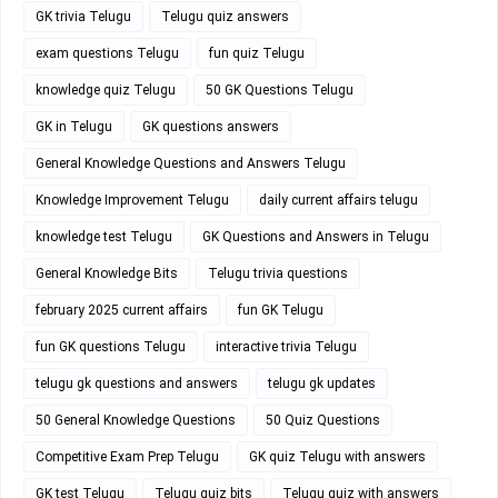
GK trivia Telugu
Telugu quiz answers
exam questions Telugu
fun quiz Telugu
knowledge quiz Telugu
50 GK Questions Telugu
GK in Telugu
GK questions answers
General Knowledge Questions and Answers Telugu
Knowledge Improvement Telugu
daily current affairs telugu
knowledge test Telugu
GK Questions and Answers in Telugu
General Knowledge Bits
Telugu trivia questions
february 2025 current affairs
fun GK Telugu
fun GK questions Telugu
interactive trivia Telugu
telugu gk questions and answers
telugu gk updates
50 General Knowledge Questions
50 Quiz Questions
Competitive Exam Prep Telugu
GK quiz Telugu with answers
GK test Telugu
Telugu quiz bits
Telugu quiz with answers