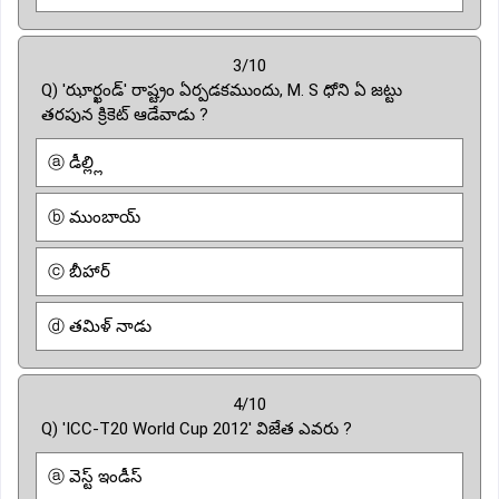
3/10
Q) 'ఝార్ఖండ్' రాష్ట్రం ఏర్పడకముందు, M. S ధోని ఏ జట్టు
తరపున క్రికెట్ ఆడేవాడు ?
ⓐ డీల్ల్లి
ⓑ ముంబాయ్
ⓒ బీహార్
ⓓ తమిళ్ నాడు
4/10
Q) 'ICC-T20 World Cup 2012' విజేత ఎవరు ?
ⓐ వెస్ట్ ఇండీస్