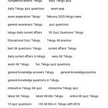
competitive exams Telugu
daily Telugu quiz
daily Telugu quiz questions
exam prep
exam preparation Telugu
february 2025 telugu news
general awareness Telugu
quiz questions
telugu daily current affairs
50 Quiz Questions Telugu
Educational Quiz Telugu
Telugu GK practice
best GK questions Telugu
current affairs Telugu
daily current affairs in telugu
easy GK Telugu
exam GK Telugu
fun Telugu quiz questions
general knowledge answers Telugu
general knowledge practice
general knowledge questions in Telugu
interactive Telugu GK quiz
interactive Telugu quiz
latest GK Telugu
latest GK bits Telugu
online GK quiz Telugu
10 quiz questions
100 GK Bits in Telugu with MCQ