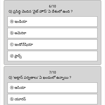
6/10
Q) ప్రసిద్ధి చెందిన 'వైట్ హౌస్' ఏ దేశంలో ఉంది ?
ⓐ ఇండియా
ⓑ అమెరికా
ⓒ ఇండోనేషియా
ⓓ ఫ్రాన్స్
7/10
Q) 'అట్లాస్ పర్వతాలు' ఏ ఖండంలో ఉన్నాయి ?
ⓐ ఆసియా
ⓑ యూరప్