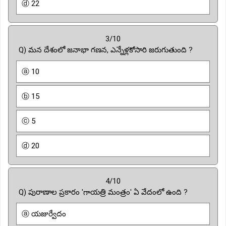
ⓓ 22
3/10
Q) మన దేశంలో జనాభా గణన, ఎన్నేళ్లకోసారి జరుగుతుంది ?
ⓐ 10
ⓑ 15
ⓒ 5
ⓓ 20
4/10
Q) పురాణాల ప్రకారం 'గాయత్రి మంత్రం' ఏ వేదంలో ఉంది ?
ⓐ యజుర్వేదం