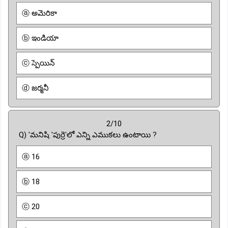
ⓐ అమెరికా
ⓑ ఇండియా
ⓒ స్పెయిన్
ⓓ జర్మనీ
2/10
Q) 'మనిషి 'పుర్రె'లో ఎన్ని ఎముకలు ఉంటాయి ?
ⓐ 16
ⓑ 18
ⓒ 20