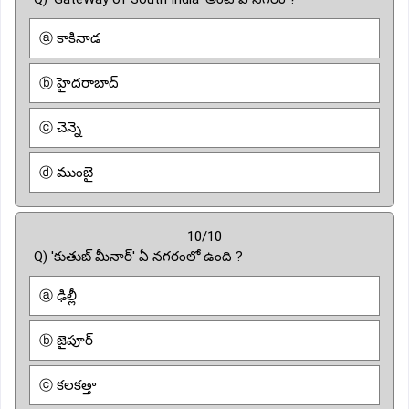
ⓐ కాకినాడ
ⓑ హైదరాబాద్
ⓒ చెన్నె
ⓓ ముంబై
10/10
Q) 'కుతుబ్ మీనార్' ఏ నగరంలో ఉంది ?
ⓐ ఢిల్లీ
ⓑ జైపూర్
ⓒ కలకత్తా