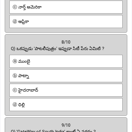
ⓒ నార్త్ అమెరికా
ⓓ ఆఫ్రికా
8/10
Q) ఒకప్పుడు 'పాటలీపుత్రం' ఇప్పుడా సిటీ పేరు ఏమిటి ?
ⓐ ముంబై
ⓑ పాట్నా
ⓒ హైదరాబాద్
ⓓ ధిల్లి
9/10
Q) 'GateWay of South India' అంటే ఏ నగరం ?