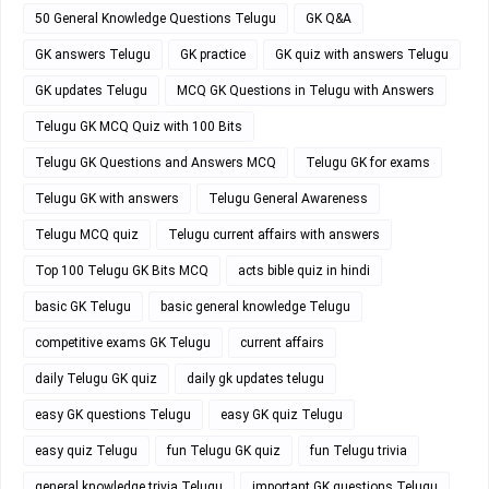
50 General Knowledge Questions Telugu
GK Q&A
GK answers Telugu
GK practice
GK quiz with answers Telugu
GK updates Telugu
MCQ GK Questions in Telugu with Answers
Telugu GK MCQ Quiz with 100 Bits
Telugu GK Questions and Answers MCQ
Telugu GK for exams
Telugu GK with answers
Telugu General Awareness
Telugu MCQ quiz
Telugu current affairs with answers
Top 100 Telugu GK Bits MCQ
acts bible quiz in hindi
basic GK Telugu
basic general knowledge Telugu
competitive exams GK Telugu
current affairs
daily Telugu GK quiz
daily gk updates telugu
easy GK questions Telugu
easy GK quiz Telugu
easy quiz Telugu
fun Telugu GK quiz
fun Telugu trivia
general knowledge trivia Telugu
important GK questions Telugu