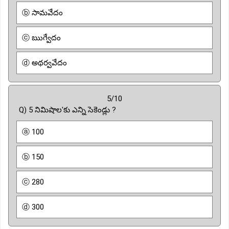
ⓑ సామవేదం
ⓒ ఋగ్వేదం
ⓓ అథర్వవేదం
5/10
Q) 5 నిమిషాల'కు ఎన్ని సెకెండ్లు ?
ⓐ 100
ⓑ 150
ⓒ 280
ⓓ 300