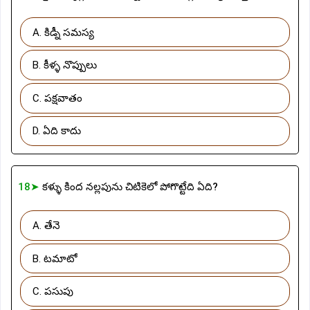
A. కిడ్నీ సమస్య
B. కీళ్ళ నొప్పులు
C. పక్షవాతం
D. ఏది కాదు
18➤
కళ్ళు కింద నల్లపును చిటికెలో పోగొట్టేది ఏది?
A. తేనె
B. టమాటో
C. పసుపు