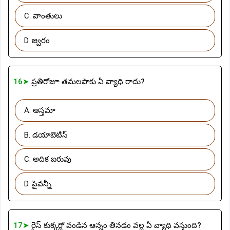
C. వాంతులు
D. జ్వరం
16➤
ప్రతిరోజూ తమలపాకు ఏ వ్యాధి రాదు?
A. ఆస్తమా
B. డయాబెటిస్
C. అదిక బరువు
D. పైవన్నీ
17➤
రైస్ కుక్కర్లో వండిన ఆన్నం తినడం వల్ల ఏ వ్యాధి వస్తుంది?