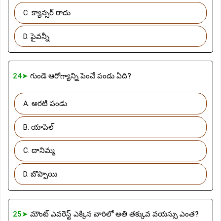
C. క్యాన్సర్ రాదు
D. పైవన్నీ
24➤
గుండె ఆరోగ్యాన్ని పెంచే పండు ఏది?
A. అరటి పండు
B. యాపిల్
C. దానిమ్మ
D. బొప్పాయి
25➤
మౌంట్ ఎవరెస్ట్ ఎక్కిన వారిలో అతి తక్కువ వయస్సు ఎంత?