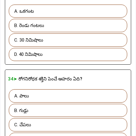
A. ఒకగంట
B. రెండు గంటలు
C. 30 నిమిషాలు
D. 40 నిమిషాలు
34➤
రోగనిరోధక శక్తిని పెంచే ఆహరం ఏది?
A. పాలు
B. గుడ్లు
C. చేపలు