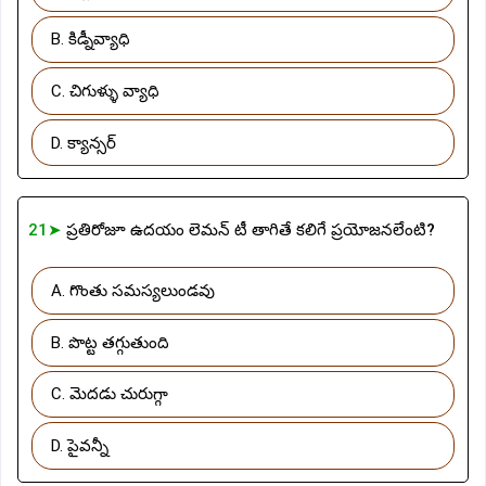
B. కిడ్నీవ్యాధి
C. చిగుళ్ళు వ్యాధి
D. క్యాన్సర్
21➤
ప్రతిరోజూ ఉదయం లెమన్ టీ తాగితే కలిగే ప్రయోజనలేంటి?
A. గొంతు సమస్యలుండవు
B. పొట్ట తగ్గుతుంది
C. మెదడు చురుగ్గా
D. పైవన్నీ