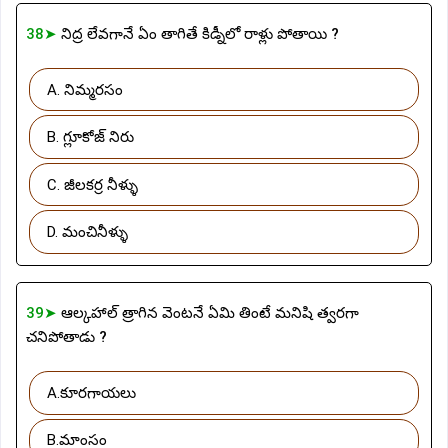
38➤
నిద్ర లేవగానే ఏం తాగితే కిడ్నీలో రాళ్లు పోతాయి ?
A. నిమ్మరసం
B. గ్లూకోజ్ నిరు
C. జీలకర్ర నీళ్ళు
D. మంచినీళ్ళు
39➤
ఆల్కహాల్ త్రాగిన వెంటనే ఏమి తింటే మనిషి త్వరగా
చనిపోతాడు ?
A.కూరగాయలు
B.మాంసం