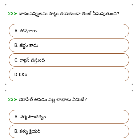
22➤
బాదంపప్పులను పొట్టు తియకుండా తింటే ఏమవుతుంది?
A. పోషకాలు
B. జీర్ణం కాదు
C. గ్యాస్ వస్తుంది
D. b&c
23➤
యాపిల్ తినడం వల్ల లాభాలు ఏమిటి?
A. చర్మ సౌందర్యం
B. కళ్ళు క్లియర్