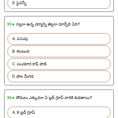
D. పైవన్నీ
35➤
నల్లగా ఉన్న చర్మాన్ని తెల్లగా మార్చేది ఏది?
A. పసుపు
B. కలబంద
C. పంచదార కాఫీ పొడి
D. పాల మీగడ
36➤
దోమలు ఎక్కువగా ఏ బ్లడ్ గ్రూప్ వారికి కుడతాయి?
A. B బ్లడ్ గ్రూప్