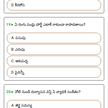
D. కీరదోస
19➤
ఏ రంగు పండ్లు హార్ట్ ఎటాక్ రాకుండా కాపాడతాయి?
A. పసుపు
B. ఎరుపు
C. ఆకుపచ్చ
D. పైవన్నీ
20➤
నోటి నుండి దుర్వాసన వస్తే ఏ వ్యాధికి సంకేతం?
A. జీర్ణ సమస్య