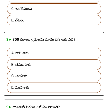
C. అరటిపండు
D. చేపలు
8➤
300 రకాలవ్యాధులను దూరం చేసే ఆకు ఏది?
A. రావి ఆకు
B. తమలపాకు
C. తేయాకు
D. మునగాకు
9➤
జ్ఞాపకశక్తి పెరగాలంటే ఏం తాగాలి?