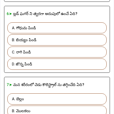
6➤
బ్లడ్ ఘగర్ ని త్వరగా అదుపులో ఉంచే ఏది?
A. గోధుమ పిండి
B. బియ్యం పిండి
C. రాగి పిండి
D. జొన్న పిండి
7➤
మన శరీరంలో చెడు కొలెస్ట్రాల్ ను తగ్గించేది ఏది?
A. బెల్లం
B. మొలకలు