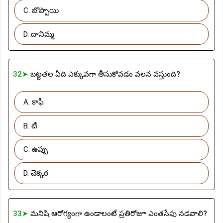
C. బొప్పాయి
D. దానిమ్మ
32➤
బట్టతల ఏది ఎక్కువగా తీసుకోవడం వలన వస్తుంది?
A. కాఫీ
B. టీ
C. ఉప్పు
D. చెక్కర
33➤
మనిషి ఆరోగ్యంగా ఉండాలంటే ప్రతిరోజూ ఎంతసేపు నడవాలి?