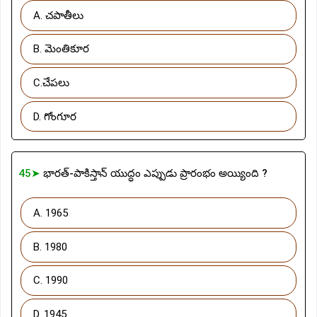
A. చపాతీలు
B. మెంతికూర
C.చేపలు
D. గోంగూర
45➤
భారత్-పాకిస్తాన్ యుద్ధం ఎప్పుడు ప్రారంభం అయ్యింది ?
A. 1965
B. 1980
C. 1990
D. 1945