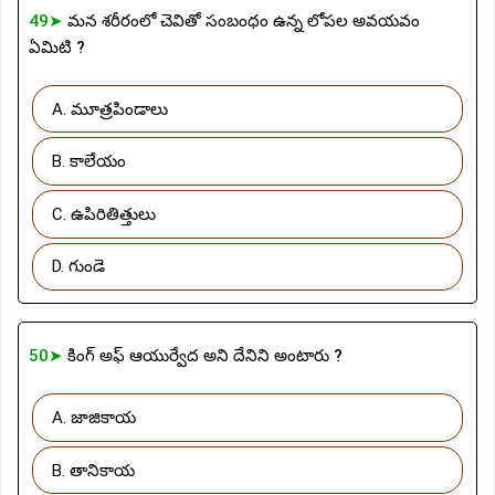
49➤
మన శరీరంలో చెవితో సంబంధం ఉన్న లోపల అవయవం
ఏమిటి ?
A. మూత్రపిండాలు
B. కాలేయం
C. ఉపిరితిత్తులు
D. గుండె
50➤
కింగ్ అఫ్ ఆయుర్వేద అని దేనిని అంటారు ?
A. జాజికాయ
B. తానికాయ