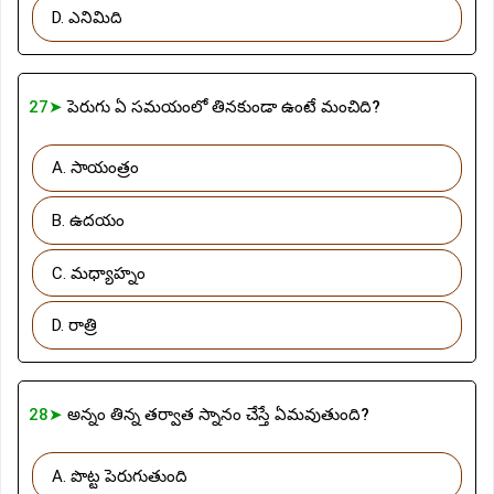
D. ఎనిమిది
27➤
పెరుగు ఏ సమయంలో తినకుండా ఉంటే మంచిది?
A. సాయంత్రం
B. ఉదయం
C. మధ్యాహ్నం
D. రాత్రి
28➤
అన్నం తిన్న తర్వాత స్నానం చేస్తే ఏమవుతుంది?
A. పొట్ట పెరుగుతుంది