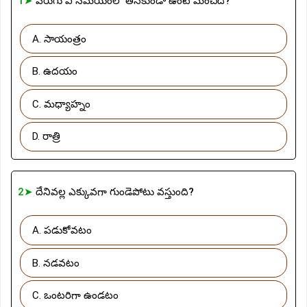
1➤
పెరుగు ఏ సమయంలో తినకుండా ఉంటే మంచిది?
A. సాయంత్రం
B. ఉదయం
C. మధ్యాహ్నం
D. రాత్రి
2➤
దేనివల్ల ఎక్కువగా గుండెపోటు వస్తుంది?
A. పడుకోవటం
B. నడవటం
C. ఒంటరిగా ఉండటం