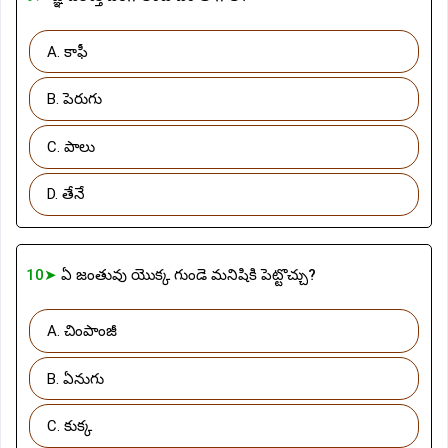
A. కాఫీ
B. పెరుగు
C. పాలు
D. తేనే
10➤
ఏ జంతువు యొక్క గుండె మనిషికి పెట్టొచ్చు?
A. చింపాంజీ
B. ఏనుగు
C. కుక్క