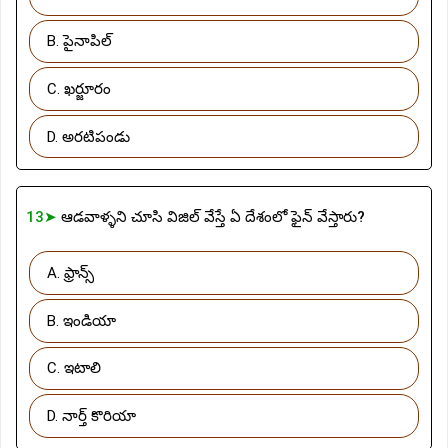
B. పైనాపిల్
C. ఖర్జూరం
D. అరటిపండు
13➤
ఆడవాళ్ళని చూసి విజిల్ వేస్తే ఏ దేశంలో ఫైన్ వేస్తారు?
A. ఫ్రాన్స్
B. ఇండియా
C. ఇటాలి
D. నార్త్ కొరియా