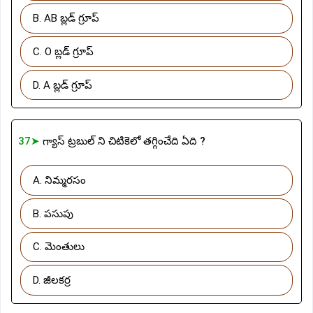
B. AB బ్లడ్ గ్రూప్
C. O బ్లడ్ గ్రూప్
D. A బ్లడ్ గ్రూప్
37➤
గ్యాస్ ట్రబుల్ ని చిటికెలో తగ్గించేది ఏది ?
A. నిమ్మరసం
B. పసుపు
C. మెంతులు
D. జీలకర్ర