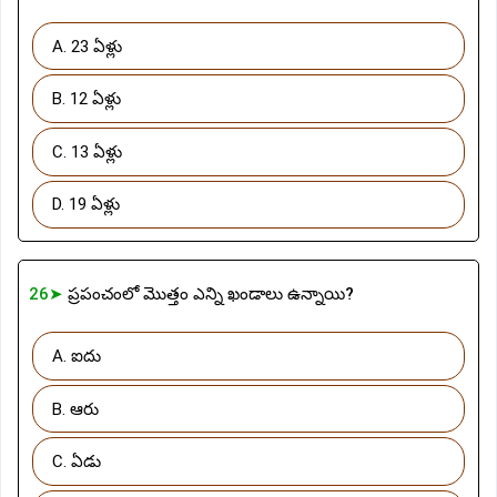
A. 23 ఏళ్లు
B. 12 ఏళ్లు
C. 13 ఏళ్లు
D. 19 ఏళ్లు
26➤
ప్రపంచంలో మొత్తం ఎన్ని ఖండాలు ఉన్నాయి?
A. ఐదు
B. ఆరు
C. ఏడు