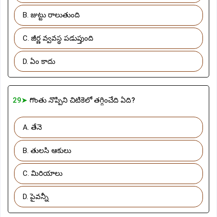
B. జుట్టు రాలుతుంది
C. జీర్ణ వ్వవస్థ పడుప్తుంది
D. ఏం కాదు
29➤
గొంతు నొప్పిని చిటికెలో తగ్గించేది ఏది?
A. తేనె
B. తులసి ఆకులు
C. మిరియాలు
D. పైవన్నీ