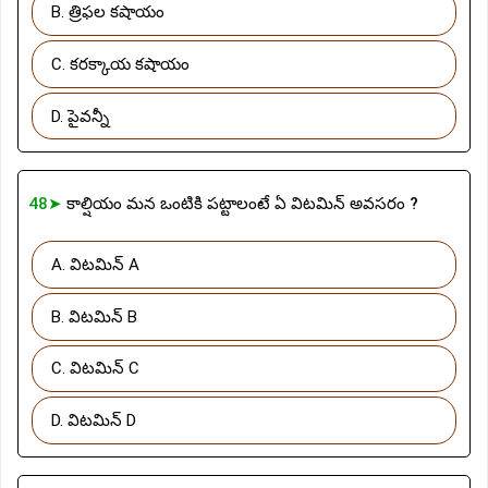
B. త్రిఫల కషాయం
C. కరక్కాయ కషాయం
D. పైవన్నీ
48➤
కాల్షియం మన ఒంటికి పట్టాలంటే ఏ విటమిన్ అవసరం ?
A. విటమిన్ A
B. విటమిన్ B
C. విటమిన్ C
D. విటమిన్ D