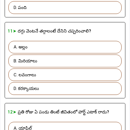
D. పంది
11➤
దగ్గు వెంటనే తగ్గాలంటే దేనిని చప్పరించాలి?
A. అల్లం
B. మిరియాలు
C. లవంగాలు
D. కరక్కాయలు
12➤
ప్రతి రోజు ఏ పండు తింటే జీవితంలో హార్ట్ ఎటాక్ రాదు?
A. యాపిల్