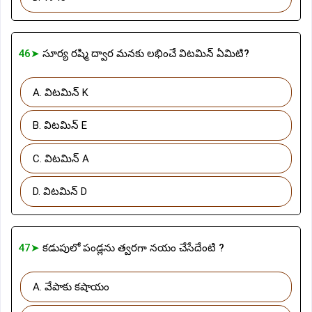
46➤
సూర్య రష్మి ద్వార మనకు లభించే విటమిన్ ఏమిటి?
A. విటమిన్ K
B. విటమిన్ E
C. విటమిన్ A
D. విటమిన్ D
47➤
కడుపులో పండ్లను త్వరగా నయం చేసేదేంటి ?
A. వేపాకు కషాయం