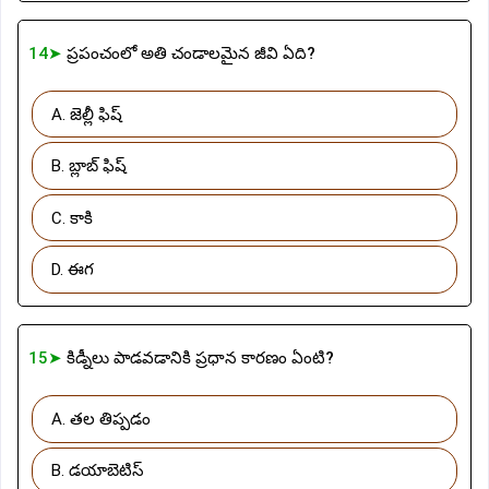
14➤
ప్రపంచంలో అతి చండాలమైన జీవి ఏది?
A. జెల్లీ ఫిష్
B. బ్లాబ్ ఫిష్
C. కాకి
D. ఈగ
15➤
కిడ్నీలు పాడవడానికి ప్రధాన కారణం ఏంటి?
A. తల తిప్పడం
B. డయాబెటిస్