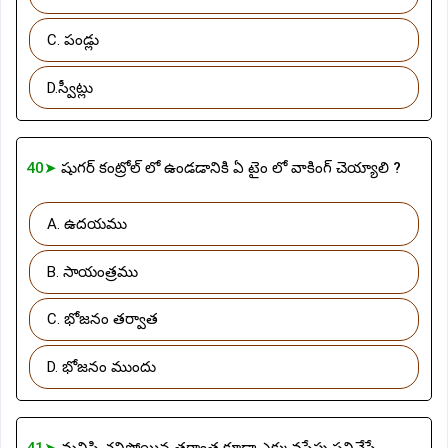
C. పండ్లు
D.స్వీట్లు
40➤
షుగర్ కంట్రోల్ లో ఉండడానికి ఏ టైం లో వాకింగ్ చెయ్యాలి ?
A. ఉదయము
B. సాయంత్రము
C. భోజనం తర్వాత
D. భోజనం ముందు
41➤
మనిషి చనిపోయిన తర్వాత కూడా ఎక్కువసేపు పనిచేసే