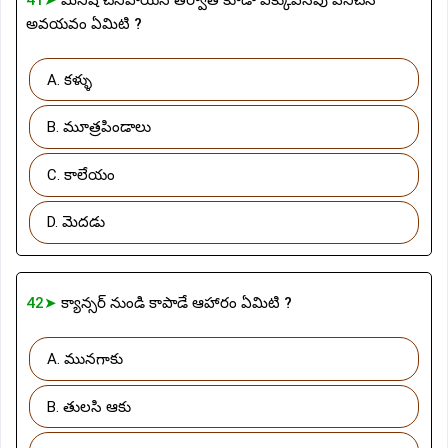
అవయవం ఏమిటి ?
A. కళ్ళు
B. మూత్రపిండాలు
C. కాలేయం
D. మెదడు
42➤
క్యాన్సర్ నుండి కాపాడే ఆహారం ఏమిటి ?
A. మునగాకు
B. తులసి ఆకు