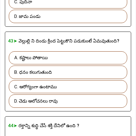
C. పుదినా
D. జామ పండు
43➤
వెల్లుల్లి ని దిండు క్రింద పెట్టుకొని పడుకుంటే ఏమవుతుంది?
A. కష్టాలు పోతాయి
B. ధనం కలుగుతుంది
C. ఆరోగ్యంగా ఉంటాము
D. చెడు ఆలోచనలు రావు
44➤
రక్తాన్ని శుద్ధి చేసే శక్తి దేనిలో ఉంది ?