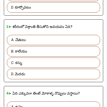
D. కూర్చోవటం
3➤
శరీరంలో విశ్రాంతి తీసుకోని అవయవం ఏది?
A. చేతులు
B. కాలేయం
C. కన్ను
D. మెదడు
4➤
ఏది ఎక్కువగా తింటే మోకాళ్ళ నొప్పులు వస్తాయి?
A. ఉప్పు