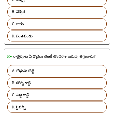
B. చెక్కెర
C. కారం
D. చింతపండు
5➤
రాత్రిపూట ఏ రొట్టెలు తింటే తొందరగా బరువు తగ్గుతారు?
A. గోధుమ రొట్టె
B. జొన్న రొట్టె
C. సజ్జ రొట్టె
D. పైవన్నీ