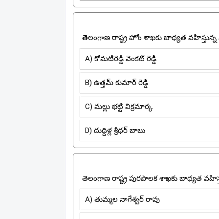
తెలంగాణ రాష్ట్ర హోం శాఖకు బాధ్యత వహిస్తున్న
A) కోమటిరెడ్డి వెంకట్ రెడ్డి
B) ఉత్తమ్ కుమార్ రెడ్డి
C) మల్లు భట్టి విక్రమార్క
D) దుద్దిళ్ల శ్రీధర్ బాబు
తెలంగాణ రాష్ట్ర పురపాలక శాఖకు బాధ్యత వహిస్
A) తుమ్మల నాగేశ్వర్ రావు