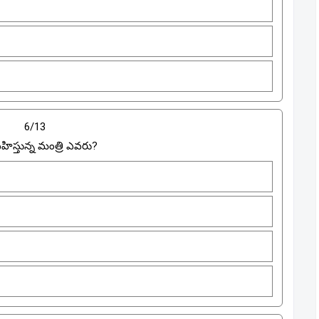
6/13
ిస్తున్న మంత్రి ఎవరు?