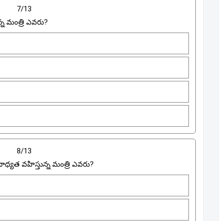
7/13
న్న మంత్రి ఎవరు?
8/13
ాధ్యత వహిస్తున్న మంత్రి ఎవరు?