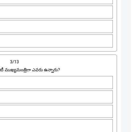
3/13
ూటీ ముఖ్యమంత్రిగా ఎవరు ఉన్నారు?