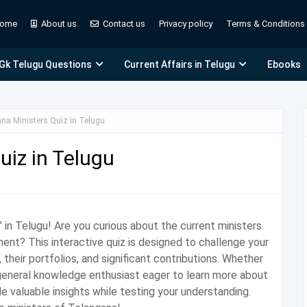
ome
About us
Contact us
Privacy policy
Terms & Conditions
 Gk Telugu Questions
Current Affairs in Telugu
Ebooks
na Ministers Quiz in Telugu
uiz in Telugu
in Telugu! Are you curious about the current ministers
ment? This interactive quiz is designed to challenge your
 their portfolios, and significant contributions. Whether
 general knowledge enthusiast eager to learn more about
de valuable insights while testing your understanding.