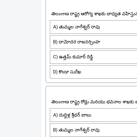
తెలంగాణ రాష్ట్ర ఆరోగ్య శాఖకు బాధ్యత వహిస్తు
A) తుమ్మల నాగేశ్వర్ రావు
B) దామోదర రాజనర్సింహ
C) ఉత్తమ్ కుమార్ రెడ్డి
D) కొండా సురేఖ
తెలంగాణ రాష్ట్ర రోడ్లు మరియు భవనాల శాఖకు బ
A) దుద్దిళ్ల శ్రీధర్ బాబు
B) తుమ్మల నాగేశ్వర్ రావు