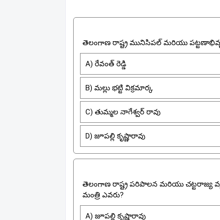
తెలంగాణ రాష్ట్ర మునిసిపల్ మరియు పట్టణాభివృ
A) రేవంత్ రెడ్డి
B) మల్లు భట్టి విక్రమార్క
C) తుమ్మల నాగేశ్వర్ రావు
D) జూపల్లి కృష్ణారావు
తెలంగాణ రాష్ట్ర పరిపాలన మరియు చట్టరాజ్య వ
మంత్రి ఎవరు?
A) జూపల్లి కృష్ణారావు