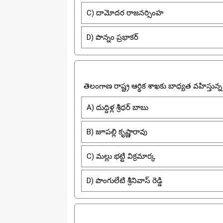
C) దామోదర రాజనర్సింహ
D) పొన్నం ప్రభాకర్
తెలంగాణ రాష్ట్ర ఆర్థిక శాఖకు బాధ్యత వహిస్తున్
A) దుద్దిళ్ల శ్రీధర్ బాబు
B) జూపల్లి కృష్ణారావు
C) మల్లు భట్టి విక్రమార్క
D) పొంగులేటి శ్రీనివాస్ రెడ్డి