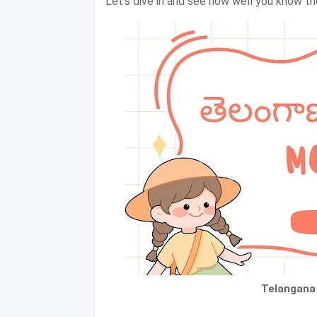
Let’s dive in and see how well you know th
Telangana 