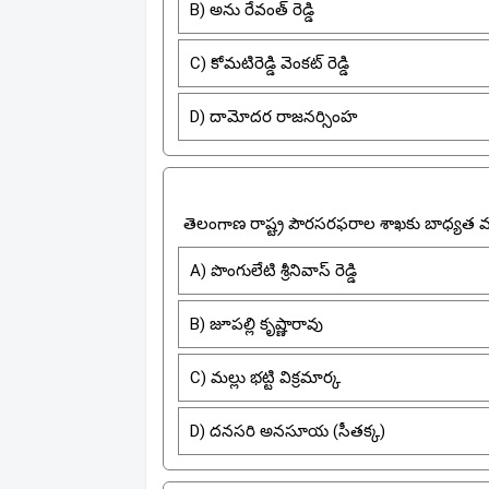
B) అను రేవంత్ రెడ్డి
C) కోమటిరెడ్డి వెంకట్ రెడ్డి
D) దామోదర రాజనర్సింహ
తెలంగాణ రాష్ట్ర పౌరసరఫరాల శాఖకు బాధ్యత వహ
A) పొంగులేటి శ్రీనివాస్ రెడ్డి
B) జూపల్లి కృష్ణారావు
C) మల్లు భట్టి విక్రమార్క
D) దనసరి అనసూయ (సీతక్క)