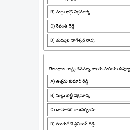
B) మల్లు భట్టి విక్రమార్క
C) రేవంత్ రెడ్డి
D) తుమ్మల నాగేశ్వర్ రావు
తెలంగాణ రాష్ట్ర రెవెన్యూ శాఖకు మరియు డిప్య
A) ఉత్తమ్ కుమార్ రెడ్డి
B) మల్లు భట్టి విక్రమార్క
C) దామోదర రాజనర్సింహ
D) పొంగులేటి శ్రీనివాస్ రెడ్డి