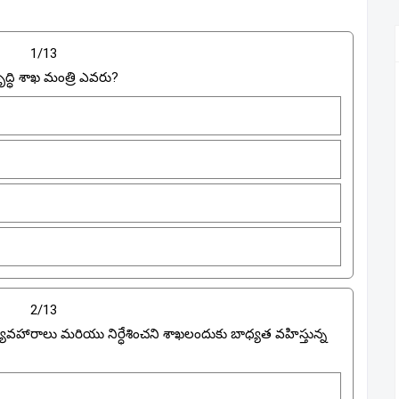
1/13
ద్ధి శాఖ మంత్రి ఎవరు?
2/13
్యవహారాలు మరియు నిర్ధేశించని శాఖలందుకు బాధ్యత వహిస్తున్న