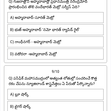
Q) గుజరాత్లోని అహ్మదాబాద్లో ప్రధానమంత్రి నరేంద్రమోదీ
ప్రారంభించిన తొలి వందేభారత్ మెట్రో సర్వీస్ ఏది?
A) అహ్మదాబాద్-సూరత్ మెట్రో
B) భుజ్-అహ్మదాబాద్ 'నమో భారత్ ర్యాపిడ్ రైల్'
C) గాంధీనగర్ - అహ్మదాబాద్ మెట్రో
D) వడోదరా -అహ్మదాబాద్ మెట్రో
9/10
Q) పసిఫిక్ మహాసముద్రంలో అత్యంత లోతుల్లో సంచరించే కొత్త
రకం చేపను న్యూజిలాండ్ శాస్త్రవేత్తలు ఏ పేరుతో పేర్కొన్నారు?
A) బ్లూ షార్క్
B) టైగర్ షార్క్