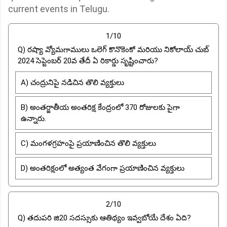
current events in Telugu.
1/10
Q) రష్యా వ్యోమగాములు ఒలెగ్ కొనొకెంకో మరియు నికోలాయ్ చుబ్
2024 సెప్టెంబర్ 20వ తేదీ ఏ రికార్డు సృష్టించారు?
A) చంద్రునిపై నడిచిన తొలి వ్యక్తులు
B) అంతర్జాతీయ అంతరిక్ష కేంద్రంలో 370 రోజులకు పైగా
ఉన్నారు.
C) మంగళగ్రహంపై ప్రయాణించిన తొలి వ్యక్తులు
D) అంతరిక్షంలో అత్యంత వేగంగా ప్రయాణించిన వ్యక్తులు
2/10
Q) తదుపరి జి20 సదస్సుకు ఆతిథ్యం ఇవ్వబోయే దేశం ఏది?