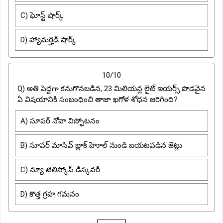
C) ఘోస్ట్ షార్క్
D) హ్యామర్హెడ్ షార్క్
10/10
Q) అతి పెద్దగా కనుగొనబడిన, 23 మిలియన్ల లైట్ ఇయర్స్ పొడవైన
ఏ విషయానికి సంబంధించి తాజా ఖగోళ శోధన జరిగింది?
A) సూపర్ నోవా విస్ఫోటనం
B) సూపర్ మాసివ్ బ్లాక్ హెూల్ నుండి బయటపడిన జెట్లు
C) న్యూ టెలిస్కోప్ డిస్కవరీ
D) కొత్త గ్రహ గమనం