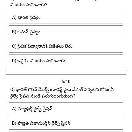
విజయం సాధించారు?
A) భారత సైన్యం
B) ఒమన్ సైన్యం
C) సైనిక విన్యాసానికి విజేతలు లేరు
D) ఇద్దరూ విజయం సాధించారు.
6/10
Q) భారత్ గౌరవ్ డీలక్స్ టూరిస్ట్ రైలు నేపాల్ పర్యటన కోసం ఏ
రైల్వే స్టేషన్ నుండి పరుగులందుకుంది?
A) న్యూఢిల్లీ రైల్వే స్టేషన్
B) హజ్రత్ నిజాముద్దీన్ రైల్వే స్టేషన్