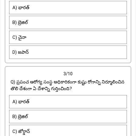
A) భారత్
B) బ్రెజిల్
C) చైనా
D) జపాన్
3/10
Q) ప్రపంచ ఆరోగ్య సంస్థ అధికారికంగా కుష్టు రోగాన్ని నిర్మూలించిన
తొలి దేశంగా ఏ దేశాన్ని గుర్తించింది?
A) భారత్
B) బ్రెజిల్
C) జోర్డాన్