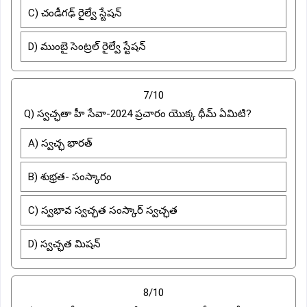
C) చండీగఢ్ రైల్వే స్టేషన్
D) ముంబై సెంట్రల్ రైల్వే స్టేషన్
7/10
Q) స్వచ్ఛతా హీ సేవా-2024 ప్రచారం యొక్క థీమ్ ఏమిటి?
A) స్వచ్ఛ భారత్
B) శుభ్రత- సంస్కారం
C) స్వభావ స్వచ్ఛత సంస్కార్ స్వచ్ఛత
D) స్వచ్ఛత మిషన్
8/10