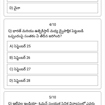
D) చైనా
4/10
Q) భారత్ మరియు ఉజ్బెకిస్తాన్ మధ్య ద్వైపాక్షిక పెట్టుబడి
ఒప్పందంపై సంతకం ఏ తేదీన జరిగింది?
A) సెప్టెంబర్ 25
B) సెప్టెంబర్ 26
C) సెప్టెంబర్ 27
D) సెప్టెంబర్ 28
5/10
Q) ఇటీవల ఇండియా- ఓమన్ సంయుక్త సైనిక విన్యాసంలో ఎవరు