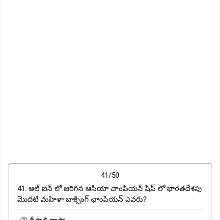
41/50
41. అల్ ఐన్ లో జరిగిన ఆసియా చాంపియన్ షిప్ లో భారతదేశపు
మొదటి మహిళా బాక్సింగ్ ఛాంపియన్ ఎవరు?