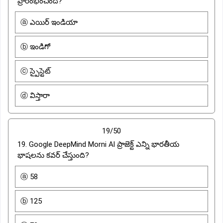
ప్రారంభించింది?
ⓐ ఎయిర్ ఇండియా
ⓑ ఇండిగో
ⓒ స్పైస్టెట్
ⓓ విస్తారా
19/50
19. Google DeepMind Morni Al ప్రాజెక్ట్ ఎన్ని భారతీయ
భాషలను కవర్ చేస్తుంది?
ⓐ 58
ⓑ 125