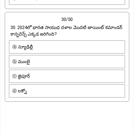
30/50
30. 2024లో భారత సాయుధ దళాల మొదటి జాయింట్ కమాండర్
కాన్ఫరెన్స్ ఎక్కడ జరిగింది?
ⓐ న్యూఢిల్లీ
ⓑ ముంబై
ⓒ జైపూర్
ⓓ లక్నో