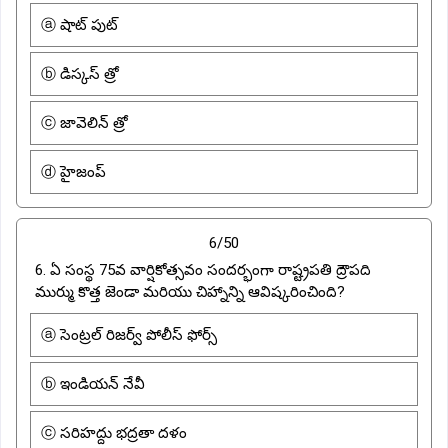
ⓐ షాట్ పుట్
ⓑ డిస్కస్ త్రో
ⓒ జావెలిన్ త్రో
ⓓ హైజంప్
6/50
6. ఏ సంస్థ 75వ వార్షికోత్సవం సందర్భంగా రాష్ట్రపతి ద్రౌపది
ముర్ము కొత్త జెండా మరియు చిహ్నాన్ని ఆవిష్కరించింది?
ⓐ సెంట్రల్ రిజర్వ్ పోలీస్ ఫోర్స్
ⓑ ఇండియన్ నేవీ
ⓒ సరిహద్దు భద్రతా దళం