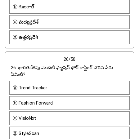
ⓑ గుజరాత్
ⓒ మధ్యప్రదేశ్
ⓓ ఉత్తరప్రదేశ్
26/50
26. భారతదేశపు మొదటి ఫ్యాషన్ ఫోర్ కాస్టింగ్ చొరవ పేరు
ఏమిటి?
ⓐ Trend Tracker
ⓑ Fashion Forward
ⓒ VisioNxt
ⓓ StyleScan