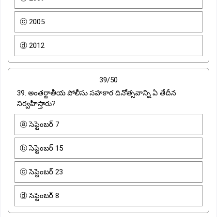
ⓒ 2005
ⓓ 2012
39/50
39. అంతర్జాతీయ పోలీసు సహకార దినోత్సవాన్ని ఏ తేదీన
నిర్వహిస్తారు?
ⓐ సెప్టెంబర్ 7
ⓑ సెప్టెంబర్ 15
ⓒ సెప్టెంబర్ 23
ⓓ సెప్టెంబర్ 8