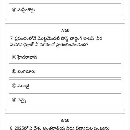
ⓓ సుప్రీంకోర్టు
7/50
7. ప్రపంచంలోనే మొట్టమొదటి ఫాస్ట్ ఛార్జింగ్ ఇ-బస్ 'వీర
మహాసామ్రాట్' ఏ నగరంలో ప్రారంభించబడింది?
ⓐ హైదరాబాద్
ⓑ బెంగళూరు
ⓒ ముంబై
ⓓ చెన్నై
8/50
8. 2025లో ఏ దేశం అంతర్జాతీయ విద్య విద్యార్థుల సంఖ్యను