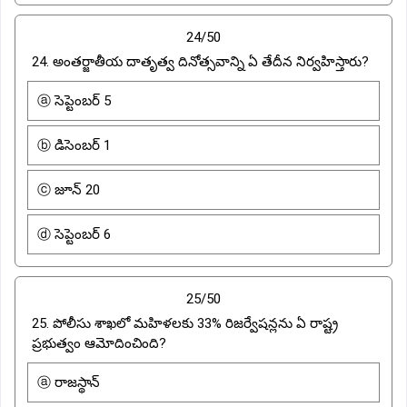
24/50
24. అంతర్జాతీయ దాతృత్వ దినోత్సవాన్ని ఏ తేదీన నిర్వహిస్తారు?
ⓐ సెప్టెంబర్ 5
ⓑ డిసెంబర్ 1
ⓒ జూన్ 20
ⓓ సెప్టెంబర్ 6
25/50
25. పోలీసు శాఖలో మహిళలకు 33% రిజర్వేషన్లను ఏ రాష్ట్ర
ప్రభుత్వం ఆమోదించింది?
ⓐ రాజస్థాన్