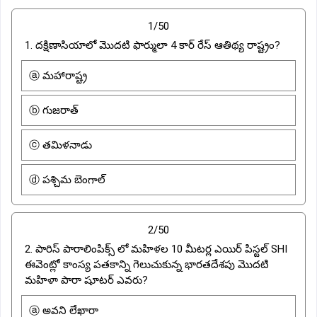
1/50
1. దక్షిణాసియాలో మొదటి ఫార్ములా 4 కార్ రేస్ ఆతిథ్య రాష్ట్రం?
ⓐ మహారాష్ట్ర
ⓑ గుజరాత్
ⓒ తమిళనాడు
ⓓ పశ్చిమ బెంగాల్
2/50
2. పారిస్ పారాలింపిక్స్ లో మహిళల 10 మీటర్ల ఎయిర్ పిస్టల్ SHI
ఈవెంట్లో కాంస్య పతకాన్ని గెలుచుకున్న భారతదేశపు మొదటి
మహిళా పారా షూటర్ ఎవరు?
ⓐ అవని లేఖారా