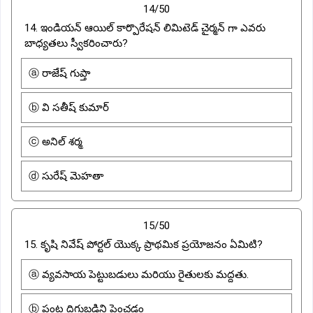
14/50
14. ఇండియన్ ఆయిల్ కార్పొరేషన్ లిమిటెడ్ చైర్మన్ గా ఎవరు
బాధ్యతలు స్వీకరించారు?
ⓐ రాజేష్ గుప్తా
ⓑ వి సతీష్ కుమార్
ⓒ అనిల్ శర్మ
ⓓ సురేష్ మెహతా
15/50
15. కృషి నివేష్ పోర్టల్ యొక్క ప్రాథమిక ప్రయోజనం ఏమిటి?
ⓐ వ్యవసాయ పెట్టుబడులు మరియు రైతులకు మద్దతు.
ⓑ పంట దిగుబడిని పెంచడం