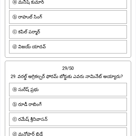
ⓐ మనీష్ కుమార్
ⓑ రాహుల్ సింగ్
ⓒ కపిల్ పర్మార్
ⓓ విజయ్ యాదవ్
29/50
29. వరల్డ్ అగ్రికల్చర్ ఫోరమ్ బోర్డుకు ఎవరు నామినేట్ అయ్యారు?
ⓐ సురేష్ ప్రభు
ⓑ రూడీ రాబింగే
ⓒ రమేష్ శ్రీనివాసన్
ⓓ మనోహర్ భిడే