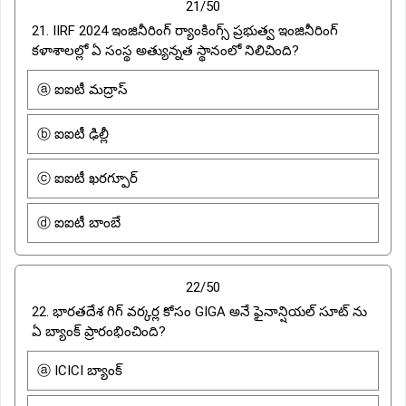
21/50
21. IIRF 2024 ఇంజినీరింగ్ ర్యాంకింగ్స్ ప్రభుత్వ ఇంజినీరింగ్
కళాశాలల్లో ఏ సంస్థ అత్యున్నత స్థానంలో నిలిచింది?
ⓐ ఐఐటీ మద్రాస్
ⓑ ఐఐటీ ఢిల్లీ
ⓒ ఐఐటీ ఖరగ్పూర్
ⓓ ఐఐటీ బాంబే
22/50
22. భారతదేశ గిగ్ వర్కర్ల కోసం GIGA అనే ఫైనాన్షియల్ సూట్ ను
ఏ బ్యాంక్ ప్రారంభించింది?
ⓐ ICICI బ్యాంక్