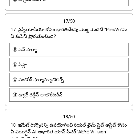
17/50
17. ప్రెస్బియోపియా కోసం భారతదేశపు మొట్టమొదటి "PresVu"ను
ఏ కంపెనీ ప్రారంభించింది?
ⓐ సన్ ఫార్మా
ⓑ సిప్లా
ⓒ ఎంటోడ్ ఫార్మాస్యూటికల్స్
ⓓ డాక్టర్ రెడ్డీస్ లాబొరేటరీస్
18/50
18. ఇమేజ్ రికగ్నిషన్ని ఉపయోగించి రియల్ టైమ్ ఫ్లైట్ అప్డేట్ కోసం
ఏ ఎయిర్లైన్ AI-ఆధారిత యాప్ ఫీచర్ 'AEYE Vi- sion'