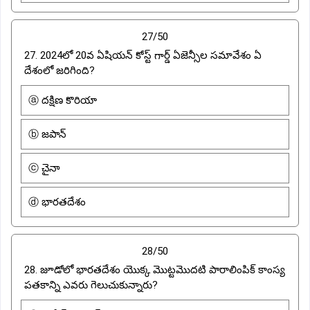
27/50
27. 2024లో 20వ ఏషియన్ కోస్ట్ గార్డ్ ఏజెన్సీల సమావేశం ఏ
దేశంలో జరిగింది?
ⓐ దక్షిణ కొరియా
ⓑ జపాన్
ⓒ చైనా
ⓓ భారతదేశం
28/50
28. జూడోలో భారతదేశం యొక్క మొట్టమొదటి పారాలింపిక్ కాంస్య
పతకాన్ని ఎవరు గెలుచుకున్నారు?