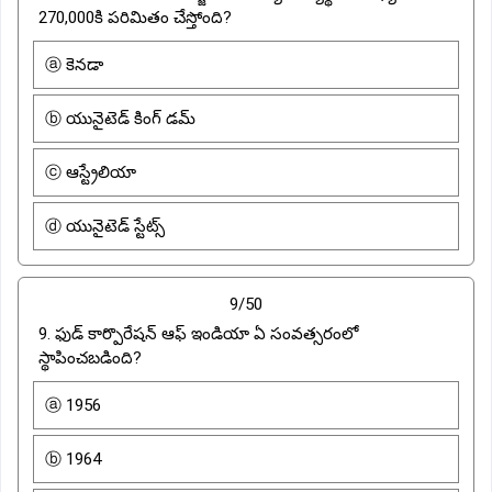
270,000కి పరిమితం చేస్తోంది?
ⓐ కెనడా
ⓑ యునైటెడ్ కింగ్ డమ్
ⓒ ఆస్ట్రేలియా
ⓓ యునైటెడ్ స్టేట్స్
9/50
9. ఫుడ్ కార్పొరేషన్ ఆఫ్ ఇండియా ఏ సంవత్సరంలో
స్థాపించబడింది?
ⓐ 1956
ⓑ 1964