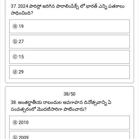
37. 2024 పారిస్లో జరిగిన పారాలింపిక్స్ లో భారత్ ఎన్ని పతకాలు
సాధించింది?
ⓐ 19
ⓑ 27
ⓒ 15
ⓓ 29
38/50
38. అంతర్జాతీయ రాబందుల అవగాహన దినోత్సవాన్ని ఏ
సంవత్సరంలో మొదటిసారిగా పాటించారు?
ⓐ 2010
ⓑ 2009