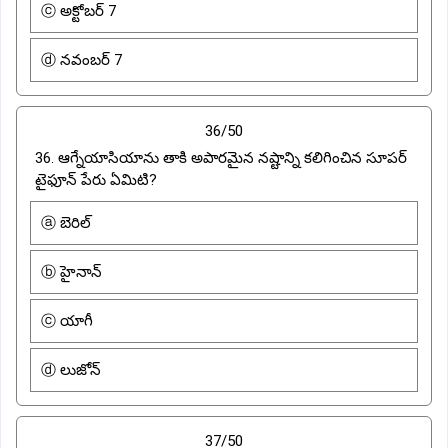
ⓒ అక్టోబర్ 7
ⓓ నవంబర్ 7
36/50
36. ఆగ్నేయాసియాను తాకి అపారమైన నష్టాన్ని కలిగించిన సూపర్
టైఫూన్ పేరు ఏమిటి?
ⓐ బెరిల్
ⓑ హైనాన్
ⓒ యాగీ
ⓓ లుజోన్
37/50