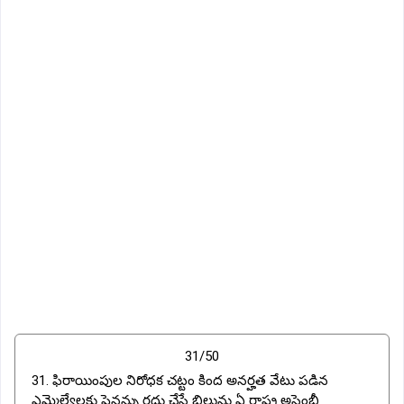
31/50
31. ఫిరాయింపుల నిరోధక చట్టం కింద అనర్హత వేటు పడిన
ఎమ్మెల్యేలకు పెన్షన్ను రద్దు చేసే బిల్లును ఏ రాష్ట్ర అసెంబ్లీ