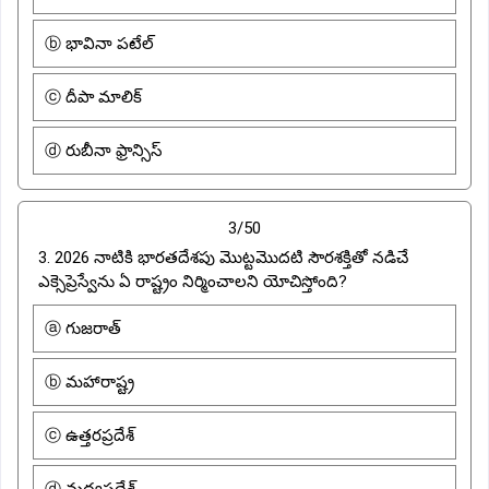
ⓑ భావినా పటేల్
ⓒ దీపా మాలిక్
ⓓ రుబీనా ఫ్రాన్సిస్
3/50
3. 2026 నాటికి భారతదేశపు మొట్టమొదటి సౌరశక్తితో నడిచే
ఎక్సెప్రెస్వేను ఏ రాష్ట్రం నిర్మించాలని యోచిస్తోంది?
ⓐ గుజరాత్
ⓑ మహారాష్ట్ర
ⓒ ఉత్తరప్రదేశ్
ⓓ మధ్యప్రదేశ్