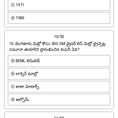
ⓒ 1971
ⓓ 1980
10/50
10. బెంగళూరు మెట్రో కోసం 5RS-DM డ్రైవర్ లెస్ మెట్రో ట్రైన్సెట్ల
నమూనా తయారీని ప్రారంభించిన కంపెనీ ఏది?
ⓐ BEML లిమిటెడ్
ⓑ లార్సెన్ టూబ్రో
ⓒ టాటా మోటార్స్
ⓓ అల్సోమ్