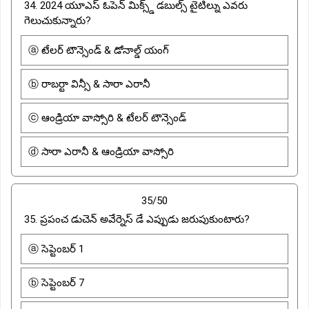
34. 2024 యూఎస్ ఓపెన్ మిక్స్డ్ డబుల్స్ టైటిల్ను ఎవరు
గెలుచుకున్నారు?
ⓐ టేలర్ టౌన్సెండ్ & డోనాల్డ్ యంగ్
ⓑ రాబర్టా విన్సీ & సారా ఎరానీ
ⓒ ఆండ్రియా వాస్సోరి & టేలర్ టౌన్సెండ్
ⓓ సారా ఎరానీ & ఆండ్రియా వాస్సోరి
35/50
35. ప్రపంచ డుచెన్ అవేర్నెస్ డే ఎప్పుడు జరుపుకుంటారు?
ⓐ సెప్టెంబర్ 1
ⓑ సెప్టెంబర్ 7