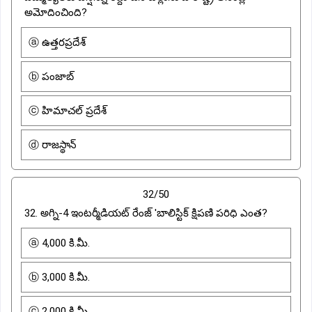
అమోదించింది?
ⓐ ఉత్తరప్రదేశ్
ⓑ పంజాబ్
ⓒ హిమాచల్ ప్రదేశ్
ⓓ రాజస్థాన్
32/50
32. అగ్ని-4 ఇంటర్మీడియట్ రేంజ్ 'బాలిస్టిక్ క్షిపణి పరిధి ఎంత?
ⓐ 4,000 కి.మీ.
ⓑ 3,000 కి.మీ.
ⓒ 2,000 కి.మీ.