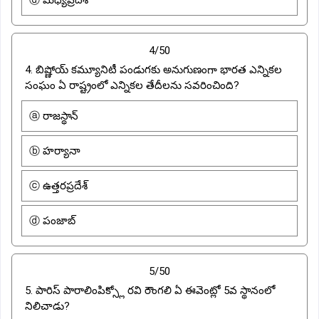
4/50
4. బిష్ణోయ్ కమ్యూనిటీ పండుగకు అనుగుణంగా భారత ఎన్నికల
సంఘం ఏ రాష్ట్రంలో ఎన్నికల తేదీలను సవరించింది?
ⓐ రాజస్థాన్
ⓑ హర్యానా
ⓒ ఉత్తరప్రదేశ్
ⓓ పంజాబ్
5/50
5. పారిస్ పారాలింపిక్స్లో రవి రౌంగలి ఏ ఈవెంట్లో 5వ స్థానంలో
నిలిచాడు?