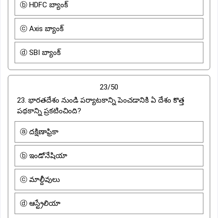
ⓑ HDFC బ్యాంక్
ⓒ Axis బ్యాంక్
ⓓ SBI బ్యాంక్
23/50
23. భారతదేశం నుండి పర్యాటకాన్ని పెంచడానికి ఏ దేశం కొత్త
పథకాన్ని ప్రకటించింది?
ⓐ దక్షిణాఫ్రికా
ⓑ ఇండోనేషియా
ⓒ మాల్దీవులు
ⓓ ఆస్ట్రేలియా