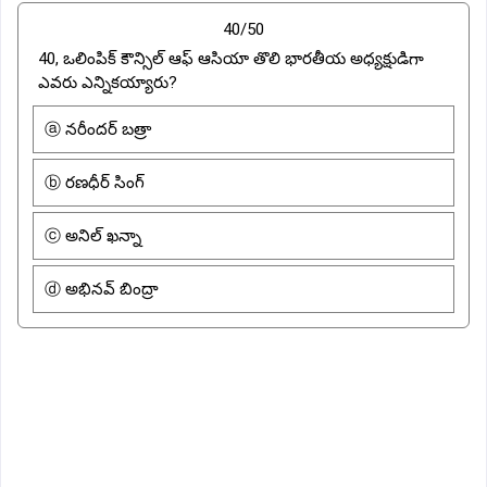
40/50
40, ఒలింపిక్ కౌన్సిల్ ఆఫ్ ఆసియా తొలి భారతీయ అధ్యక్షుడిగా
ఎవరు ఎన్నికయ్యారు?
ⓐ నరీందర్ బత్రా
ⓑ రణధీర్ సింగ్
ⓒ అనిల్ ఖన్నా
ⓓ అభినవ్ బింద్రా