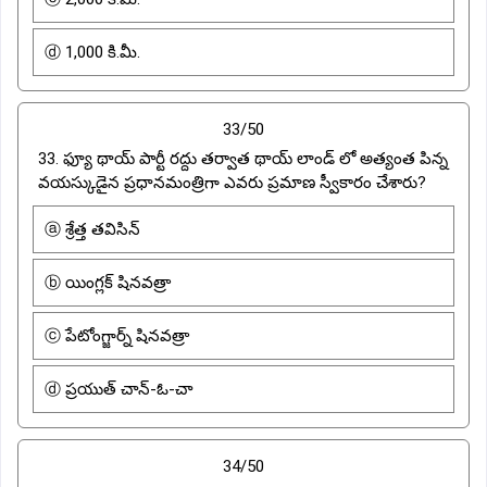
ⓓ 1,000 కి.మీ.
33/50
33. ఫ్యూ థాయ్ పార్టీ రద్దు తర్వాత థాయ్ లాండ్ లో అత్యంత పిన్న
వయస్కుడైన ప్రధానమంత్రిగా ఎవరు ప్రమాణ స్వీకారం చేశారు?
ⓐ శ్రేత్త తవిసిన్
ⓑ యింగ్లక్ షినవత్రా
ⓒ పేటోంగ్జార్న్ షినవత్రా
ⓓ ప్రయుత్ చాన్-ఓ-చా
34/50