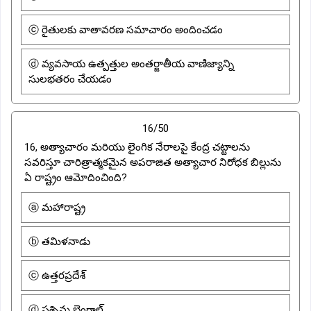
ⓒ రైతులకు వాతావరణ సమాచారం అందించడం
ⓓ వ్యవసాయ ఉత్పత్తుల అంతర్జాతీయ వాణిజ్యాన్ని
సులభతరం చేయడం
16/50
16, అత్యాచారం మరియు లైంగిక నేరాలపై కేంద్ర చట్టాలను
సవరిస్తూ చారిత్రాత్మకమైన అపరాజిత అత్యాచార నిరోధక బిల్లును
ఏ రాష్ట్రం ఆమోదించింది?
ⓐ మహారాష్ట్ర
ⓑ తమిళనాడు
ⓒ ఉత్తరప్రదేశ్
ⓓ పశ్చిమ బెంగాల్