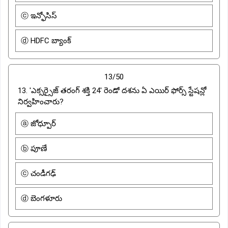
ⓒ ఇన్ఫోసిస్
ⓓ HDFC బ్యాంక్
13/50
13. 'ఎక్సర్సైజ్ తరంగ్ శక్తి 24' రెండో దశను ఏ ఎయిర్ ఫోర్స్ స్టేషన్లో
నిర్వహించారు?
ⓐ జోధ్పూర్
ⓑ పూణే
ⓒ చండీగఢ్
ⓓ బెంగళూరు