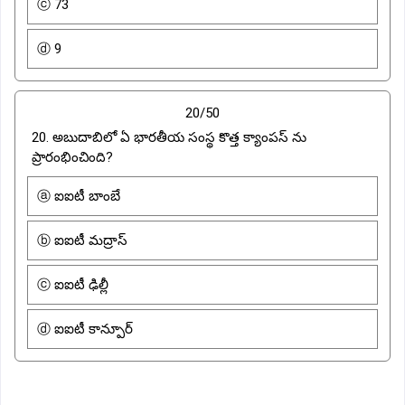
ⓒ 73
ⓓ 9
20/50
20. అబుదాబిలో ఏ భారతీయ సంస్థ కొత్త క్యాంపస్ ను
ప్రారంభించింది?
ⓐ ఐఐటీ బాంబే
ⓑ ఐఐటీ మద్రాస్
ⓒ ఐఐటీ ఢిల్లీ
ⓓ ఐఐటీ కాన్పూర్