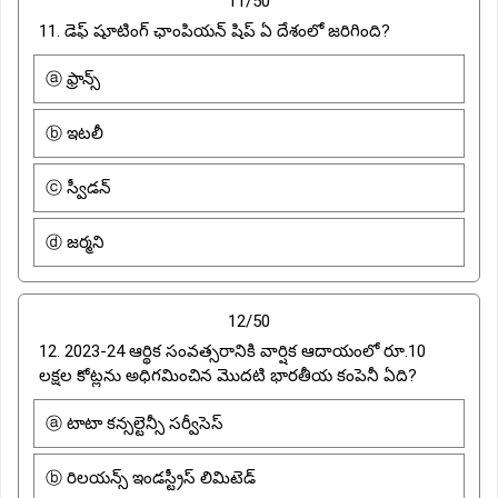
11/50
11. డెఫ్ షూటింగ్ ఛాంపియన్ షిప్ ఏ దేశంలో జరిగింది?
ⓐ ఫ్రాన్స్
ⓑ ఇటలీ
ⓒ స్వీడన్
ⓓ జర్మని
12/50
12. 2023-24 ఆర్థిక సంవత్సరానికి వార్షిక ఆదాయంలో రూ.10
లక్షల కోట్లను అధిగమించిన మొదటి భారతీయ కంపెనీ ఏది?
ⓐ టాటా కన్సల్టెన్సీ సర్వీసెస్
ⓑ రిలయన్స్ ఇండస్ట్రీస్ లిమిటెడ్