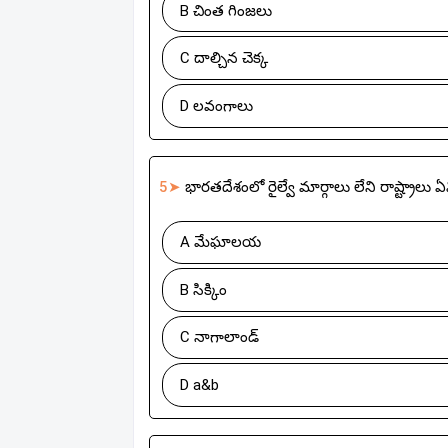
B చింత గింజలు
C దాల్చిన చెక్క
D లవంగాలు
5➤
భారతదేశంలో రైల్వే మార్గాలు లేని రాష్ట్రాలు ఏ
A మేఘాలయ
B సిక్కిం
C నాగాలాండ్
D a&b