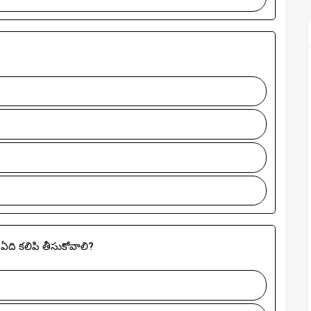
ో ఏది కలిపి తీసుకోవాలి?