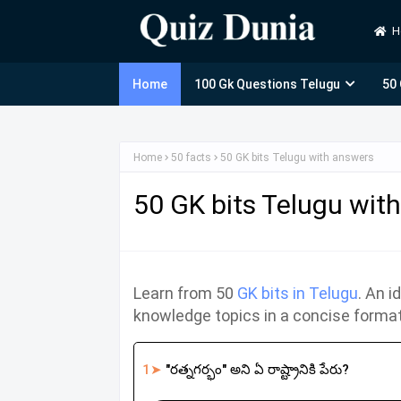
H
Home
100 Gk Questions Telugu
50
Home
50 facts
50 GK bits Telugu with answers
50 GK bits Telugu wit
Learn from 50
GK bits in Telugu
. An 
knowledge topics in a concise format
1➤
"రత్నగర్భం" అని ఏ రాష్ట్రానికి పేరు?