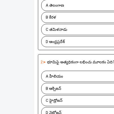
A తెలంగాణ
B కేరళ
C తమిళనాడు
D ఆంధ్రప్రదేశ్
2➤
భూమిపై అత్యధికంగా లభించు మూలకం ఏది
A హీలియం
B ఆక్సిజన్
C హైడ్రోజన్
D నైట్రోజన్