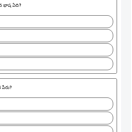
డవ భాష ఏది?
ి పేరు?