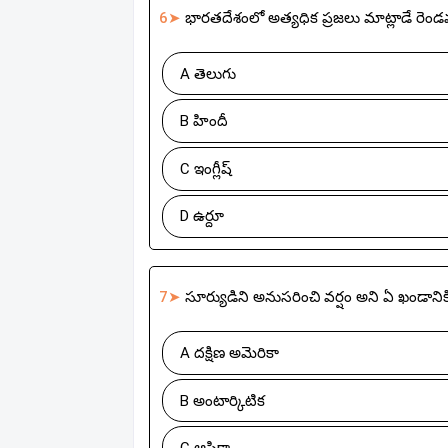
6➤
భారతదేశంలో అత్యధిక ప్రజలు మాట్లాడే రెం
A తెలుగు
B హిందీ
C ఇంగ్లీష్
D ఉర్దూ
7➤
సూర్యుడిని అనుసరించి వర్షం అని ఏ ఖండానిక
A దక్షిణ అమెరికా
B అంటార్కిటిక