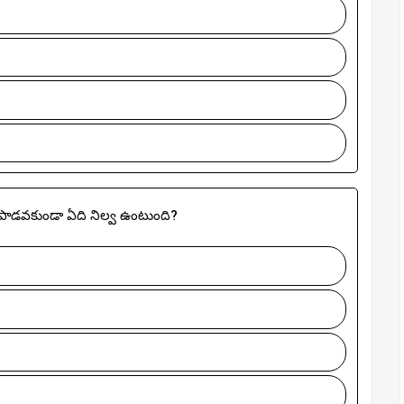
 పాడవకుండా ఏది నిల్వ ఉంటుంది?