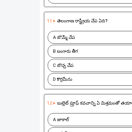
11➤
తెలంగాణ రాష్ట్రీయ చేప ఏది?
A బొమ్మే చేప
B బంగారు తీగ
C బొచ్చ చేప
D కొర్రమీను
12➤
బుల్లెట్ ప్రూఫ్ కవచాన్ని ఏ మిశ్రమంతో తయార
A జాకాల్