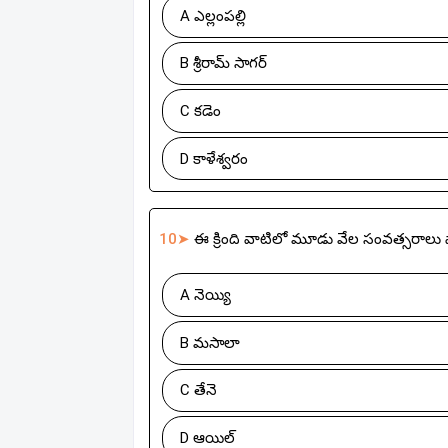
A ఎల్లంపల్లి
B శ్రీరామ్ సాగర్
C కడెం
D కాళేశ్వరం
10➤
ఈ క్రింది వాటిలో మూడు వేల సంవత్సరాలు
A నెయ్యి
B మసాలా
C తేనె
D ఆయిల్