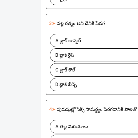
3➤
నల్ల రత్నం అని దేనికి పేరు?
A బ్లాక్ జాస్పర్
B బ్లాక్ రైస్
C బ్లాక్ కోల్
D బ్లాక్ బీన్స్
4➤
పురుషుల్లో సెక్స్ సామర్థ్యం పెరగడానికి పాలత
A తెల్ల మిరియాలు