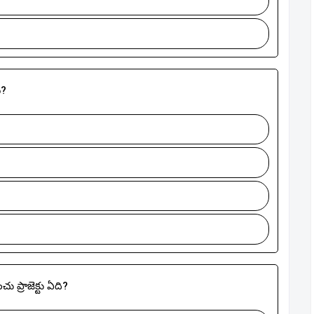
ి?
 ప్రాజెక్టు ఏది?