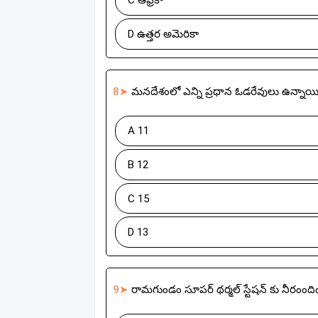
C ఆఫ్రికా
D ఉత్తర అమెరికా
8➤
మనదేశంలో ఎన్ని ప్రధాన ఓడరేవులు ఉన్నాయ
A 11
B 12
C 15
D 13
9➤
రామగుండం సూపర్ థర్మల్ స్టేషన్ కు నీరంందించు