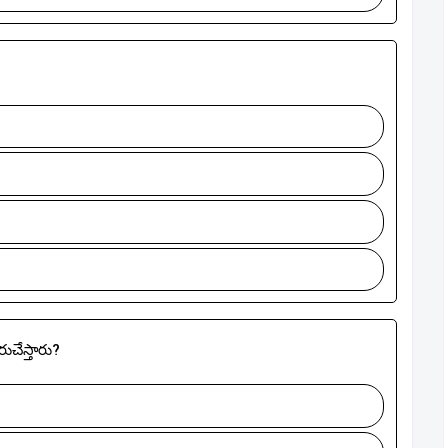
ుచేస్తారు?