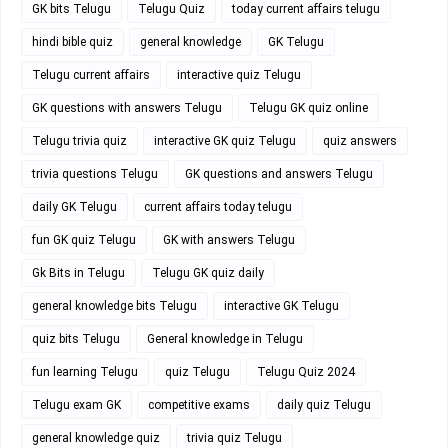
GK bits Telugu
Telugu Quiz
today current affairs telugu
hindi bible quiz
general knowledge
GK Telugu
Telugu current affairs
interactive quiz Telugu
GK questions with answers Telugu
Telugu GK quiz online
Telugu trivia quiz
interactive GK quiz Telugu
quiz answers
trivia questions Telugu
GK questions and answers Telugu
daily GK Telugu
current affairs today telugu
fun GK quiz Telugu
GK with answers Telugu
Gk Bits in Telugu
Telugu GK quiz daily
general knowledge bits Telugu
interactive GK Telugu
quiz bits Telugu
General knowledge in Telugu
fun learning Telugu
quiz Telugu
Telugu Quiz 2024
Telugu exam GK
competitive exams
daily quiz Telugu
general knowledge quiz
trivia quiz Telugu