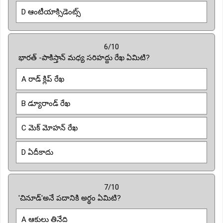
D ఆంటీయాక్సిడెంట్స్
6/10
భారత్ -పాకిస్తాన్ మధ్య సరిహద్దు రేఖ ఏమిటి?
A రాడ్ క్లిప్ రేఖ
B డ్యూరాండ్ రేఖ
C మెక్ మోహన్ రేఖ
D ఏదీకాదు
7/10
'చినూడ్'అనే పదానికి అర్థం ఏమిటి?
A ఆకులు తినేది