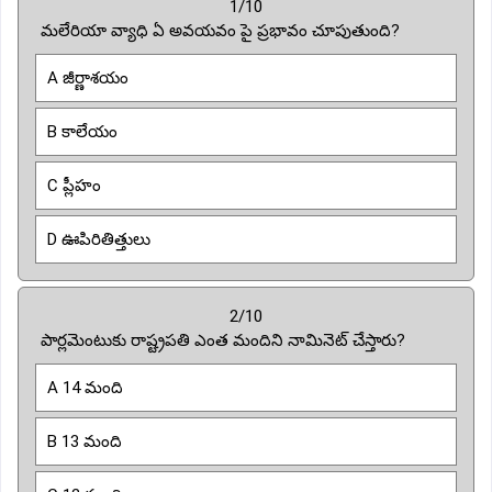
1/10
మలేరియా వ్యాధి ఏ అవయవం పై ప్రభావం చూపుతుంది?
A జీర్ణాశయం
B కాలేయం
C ప్లీహం
D ఊపిరితిత్తులు
2/10
పార్లమెంటుకు రాష్ట్రపతి ఎంత మందిని నామినెట్ చేస్తారు?
A 14 మంది
B 13 మంది