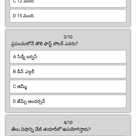
C 12 మంది
D 15 మంది
3/10
ప్రపంచంలోనే తొలి ఫాస్ట్ బౌలర్ ఎవరు?
A సిడ్నీ బర్నస్
B డీన్ ఎల్గర్
C జిమ్మీ
D జేమ్స్ అండర్సన్
4/10
తేలు విషాన్ని వేటి తయారీలో ఉపయోగిస్తారు?