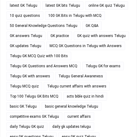
latest GK Telugu
latest GK bits Telugu
online GK quiz Telugu
10 quiz questions
100 GK Bits in Telugu with MCQ
50 General Knowledge Questions Telugu
GK Q&A
GK answers Telugu
GK practice
GK quiz with answers Telugu
GK updates Telugu
MCQ GK Questions in Telugu with Answers
Telugu GK MCQ Quiz with 100 Bits
Telugu GK Questions and Answers MCQ
Telugu GK for exams
Telugu GK with answers
Telugu General Awareness
Telugu MCQ quiz
Telugu current affairs with answers
Top 100 Telugu GK Bits MCQ
acts bible quiz in hindi
basic GK Telugu
basic general knowledge Telugu
competitive exams GK Telugu
current affairs
daily Telugu GK quiz
daily gk updates telugu
easy GK questions Telugu
easy GK quiz Telugu