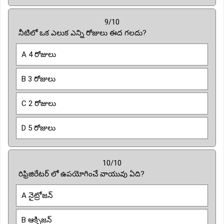
9/10
నీటిలో ఒక ఎలుక ఎన్ని రోజులు ఈద గలదు?
A 4 రోజులు
B 3 రోజులు
C 2 రోజులు
D 5 రోజులు
10/10
రిఫ్రిజిరేటర్ లో ఉపయోగించే వాయువు ఏది?
A నైట్రోజన్
B ఆక్సిజన్