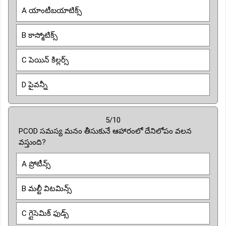
A యాంటీబయాటిక్స్
B కాస్మోటిక్స్
C పెయిన్ కిల్లర్స్
D పైవన్నీ
5/10
PCOD సమస్య మనం తీసుకునే ఆహారంలో దేనిలోపం వలన
వస్తుంది?
A ప్రోటీన్స్
B మల్టీ విటమిన్స్
C గ్లైసెమిక్ ఫుడ్స్