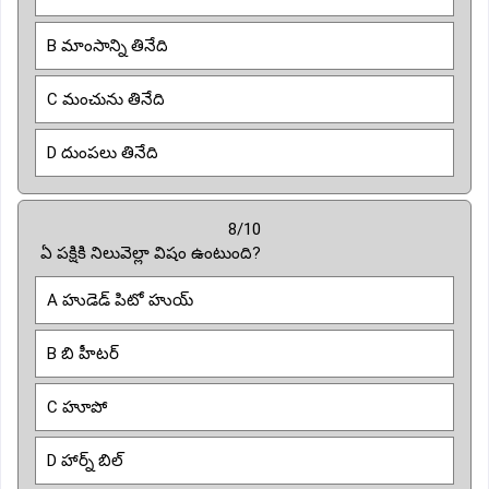
B మాంసాన్ని తినేది
C మంచును తినేది
D దుంపలు తినేది
8/10
ఏ పక్షికి నిలువెల్లా విషం ఉంటుంది?
A హుడెడ్ పిటో హుయ్
B బి హీటర్
C హూపో
D హార్న్ బిల్