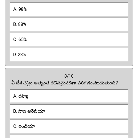
A. 98%
B. 88%
C. 65%
D. 28%
8/10
ఏ దేశ చట్టం అత్యంత కటినమైనదిగా పరిగణించబడుతుంది?
A. రష్యా
B. సౌదీ అరేబియా
C. ఇండియా