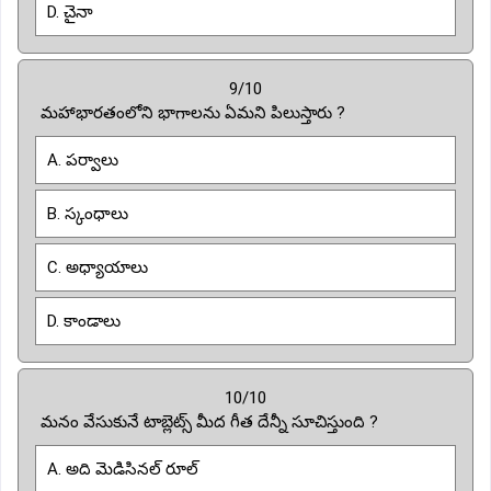
D. చైనా
9/10
మహాభారతంలోని భాగాలను ఏమని పిలుస్తారు ?
A. పర్వాలు
B. స్కంధాలు
C. అధ్యాయాలు
D. కాండాలు
10/10
మనం వేసుకునే టాబ్లెట్స్ మీద గీత దేన్నీ సూచిస్తుంది ?
A. అది మెడిసినల్ రూల్