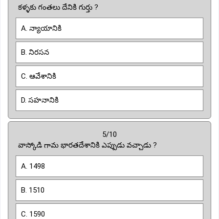
కళ్ళకు గంతలు దేనికి గుర్తు ?
A. న్యాయానికి
B. నిరసన
C. ఆవేశానికి
D. సహనానికి
5/10
వాస్కోడి గామ భారతదేశానికి ఎప్పుడు వచ్చాడు ?
A. 1498
B. 1510
C. 1590