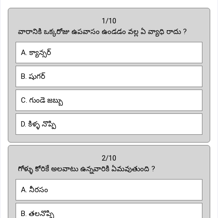
1/10
వారానికి ఒక్కరోజు ఉపవాసం ఉండడం వల్ల ఏ వ్యాధి రాదు ?
A. క్యాన్సర్
B. షుగర్
C. గుండె జబ్బు
D. కిళ్ళ నొప్పి
2/10
గోళ్ళు కోరికే అలవాటు ఉన్నవారికి ఏమవుతుంది ?
A. నీరసం
B. తలనొప్పి