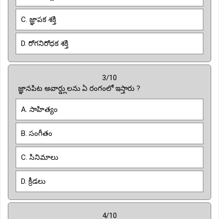
C. జ్ఞాపక శక్తి
D. రోగనిరోధక శక్తి
3/10
జ్ఞానపిట అవార్డ్లులను ఏ రంగంలో ఇస్తారు ?
A. సాహిత్యం
B. సంగీతం
C. సినిమాలు
D. క్రీడలు
4/10