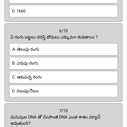
D. 1660
6/10
ఏ రంగు బట్టలు దరిస్తే దోమలు ఎక్కువగా కుడతాయి ?
A. తెలుపు రంగు
B. ఎరుపు రంగు
C. ఆకుపచ్చ రంగు
D. నలుపు/నీలం
7/10
మనుషుల DNA తో చింపాంజీ DNA ఎంత శాతం మ్యాచ్
అవుతుంది?