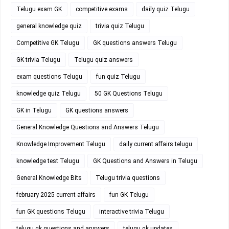
Telugu exam GK
competitive exams
daily quiz Telugu
general knowledge quiz
trivia quiz Telugu
Competitive GK Telugu
GK questions answers Telugu
GK trivia Telugu
Telugu quiz answers
exam questions Telugu
fun quiz Telugu
knowledge quiz Telugu
50 GK Questions Telugu
GK in Telugu
GK questions answers
General Knowledge Questions and Answers Telugu
Knowledge Improvement Telugu
daily current affairs telugu
knowledge test Telugu
GK Questions and Answers in Telugu
General Knowledge Bits
Telugu trivia questions
february 2025 current affairs
fun GK Telugu
fun GK questions Telugu
interactive trivia Telugu
telugu gk questions and answers
telugu gk updates