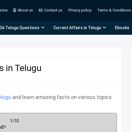
ome
About us
Contact us
Privacy policy
Terms & Conditions
 Gk Telugu Questions
Current Affairs in Telugu
Ebooks
s in Telugu
elugu
and learn amazing facts on various topics
1/10
ిటి?