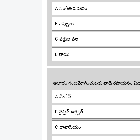
A సంగీత పరికరం
B చెప్పులు
C పక్షుల వల
D రాయి
అలారం గంటమోగించుటకు వాడే రసాయనం ఏద
A మీథేన్
B నైట్రస్ ఆక్సైడ్
C పొటాషియం