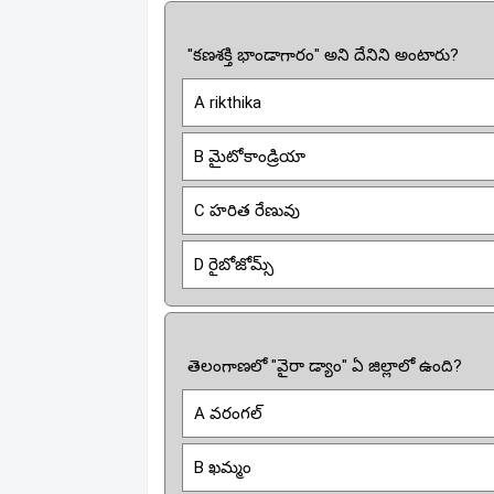
"కణశక్తి భాండాగారం" అని దేనిని అంటారు?
A rikthika
B మైటోకాండ్రియా
C హరిత రేణువు
D రైబోజోమ్స్
తెలంగాణలో "వైరా డ్యాం" ఏ జిల్లాలో ఉంది?
A వరంగల్
B ఖమ్మం