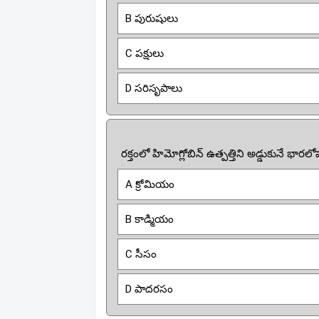
B పురుషులు
C పక్షులు
D సరిసృపాలు
రక్తంలో హిమోగ్లోబిన్ ఉత్పత్తిని అడ్డుకునే భార
A క్రోమియం
B కాడ్మియం
C సీసం
D పాదరసం