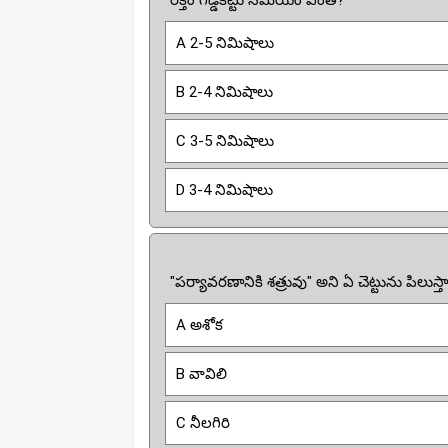
రక్తం గడ్డకట్టు సమయం ఎంత?
A 2-5 నిమిషాలు
B 2-4 నిమిషాలు
C 3-5 నిమిషాలు
D 3-4 నిమిషాలు
"పర్యావరణానికి శత్రువు" అని ఏ చెట్టును పిలుస్త
A అశోక
B వావిలి
C నీలగిరి