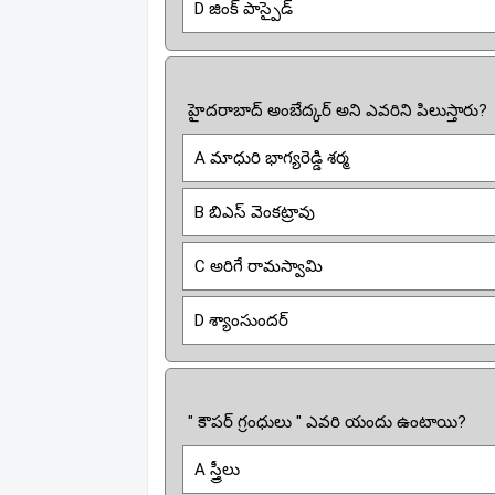
D జింక్ పాస్పైడ్
హైదరాబాద్ అంబేద్కర్ అని ఎవరిని పిలుస్తారు?
A మాధురి భాగ్యరెడ్డి శర్మ
B బిఎస్ వెంకట్రావు
C అరిగే రామస్వామి
D శ్యాంసుందర్
" కౌపర్ గ్రంధులు " ఎవరి యందు ఉంటాయి?
A స్త్రీలు