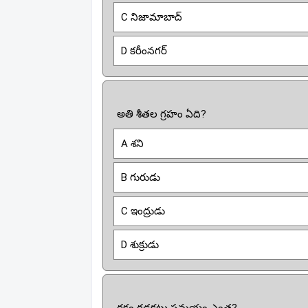
C నిజామాబాద్
D కరీంనగర్
అతి శీతల గ్రహం ఏది?
A శని
B గురుడు
C ఇంద్రుడు
D శుక్రుడు