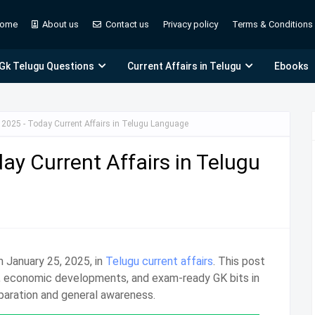
ome
About us
Contact us
Privacy policy
Terms & Conditions
 Gk Telugu Questions
Current Affairs in Telugu
Ebooks
 2025 - Today Current Affairs in Telugu Language
ay Current Affairs in Telugu
 January 25, 2025, in
Telugu current affairs
. This post
s, economic developments, and exam-ready GK bits in
paration and general awareness.