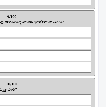
9/100
ియన్షిప్ను గెలుచుకున్న మొదటి భారతీయుడు ఎవరు?
10/100
ిష్పత్తి ఎంత?