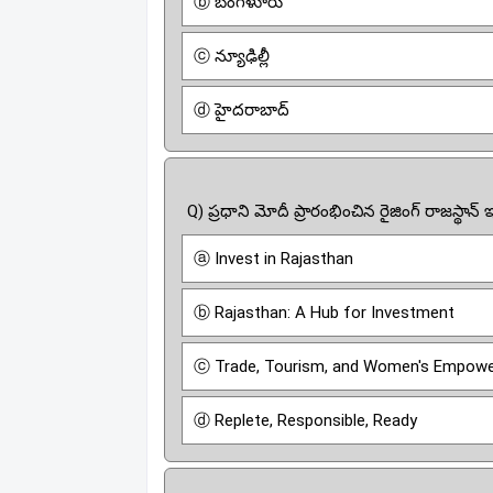
ⓑ బెంగళూరు
ⓒ న్యూఢిల్లీ
ⓓ హైదరాబాద్
Q) ప్రధాని మోదీ ప్రారంభించిన రైజింగ్ రాజస్థాన్ 
ⓐ Invest in Rajasthan
ⓑ Rajasthan: A Hub for Investment
ⓒ Trade, Tourism, and Women's Empow
ⓓ Replete, Responsible, Ready