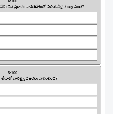
4/100
 నివేదించిన ప్రకారం భారతదేశంలో బిలియనీర్ల సంఖ్య ఎంత?
5/100
ల తేడాతో భారత్పై విజయం సాధించింది?