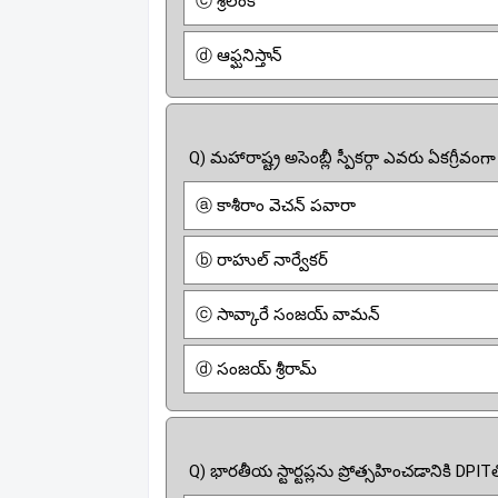
ⓒ శ్రీలంక
ⓓ ఆఫ్ఘనిస్తాన్
Q) మహారాష్ట్ర అసెంబ్లీ స్పీకర్గా ఎవరు ఏకగ్రీవం
ⓐ కాశీరాం వెచన్ పవారా
ⓑ రాహుల్ నార్వేకర్
ⓒ సావ్కారే సంజయ్ వామన్
ⓓ సంజయ్ శ్రీరామ్
Q) భారతీయ స్టార్టప్లను ప్రోత్సహించడానికి DPI