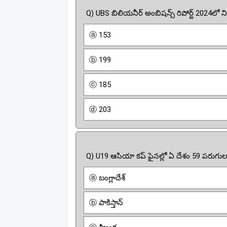
Q) UBS బిలియనీర్ అంబిషన్స్ రిపోర్ట్ 2024లో
ⓐ 153
ⓑ 199
ⓒ 185
ⓓ 203
Q) U19 ఆసియా కప్ ఫైనల్లో ఏ దేశం 59 పరుగు
ⓐ బంగ్లాదేశ్
ⓑ పాకిస్తాన్