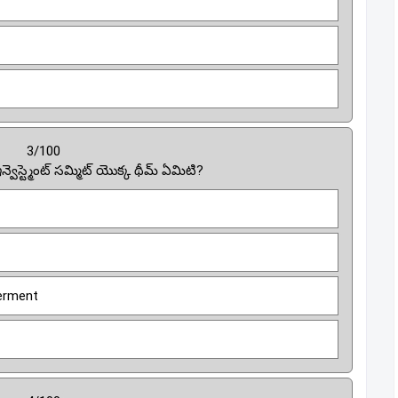
3/100
ఇన్వెస్ట్మెంట్ సమ్మిట్ యొక్క థీమ్ ఏమిటి?
erment