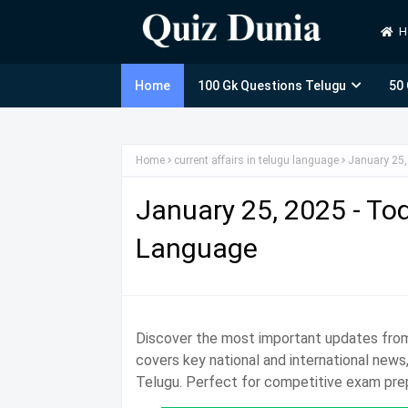
H
Home
100 Gk Questions Telugu
50
Home
current affairs in telugu language
January 25,
January 25, 2025 - Tod
Language
Discover the most important updates from
covers key national and international new
Telugu. Perfect for competitive exam pre