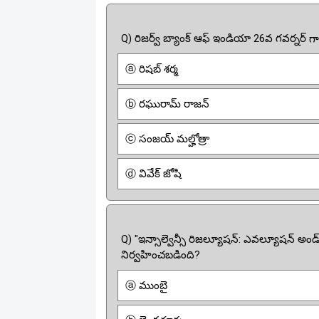
Q) రిజర్వ్ బ్యాంక్ ఆఫ్ ఇండియా 26వ గవర్నర
ⓐ రిషబ్ శర్మ
ⓑ రఘురామ్ రాజన్
ⓒ సంజయ్ మల్హోత్రా
ⓓ వివేక్ జోషి
Q) "ఇన్సాల్వెన్సీ రిజల్యూషన్: ఎవల్యూషన్ అండ్ గ
నిర్వహించబడింది?
ⓐ ముంబై