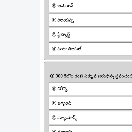
ⓐ అమెజాన్
ⓑ రిలయన్స్
ⓒ ఫ్లిప్కార్ట్
ⓓ టాటా డిజిటల్
Q) 300 కిలోల కంటే ఎక్కువ బరువున్న ప్రపంచంలో
ⓐ టోక్యో
ⓑ జ్యూరిచ్
ⓒ న్యూయార్క్