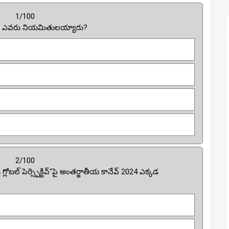
1/100
్ గా ఎవరు నియమితులయ్యారు?
2/100
్లోబల్ పెర్స్పెక్టివ్"పై అంతర్జాతీయ కానేవ్ 2024 ఎక్కడ