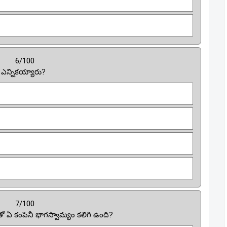
6/100
గా ఎన్నికయ్యారు?
7/100
Tతో ఏ కంపెనీ భాగస్వామ్యం కలిగి ఉంది?