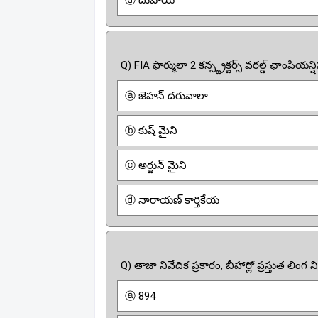
ⓓ దుబాయ్
Q) FIA ఫార్ములా 2 కన్స్ట్రక్టర్స్ వరల్డ్ ఛాంప
ⓐ జెహన్ దరువాలా
ⓑ కుష్ మైని
ⓒ అర్జున్ మైని
ⓓ నారాయణ్ కార్తికేయ
Q) తాజా నివేదిక ప్రకారం, బీహార్లో ప్రస్తుత లింగ న
ⓐ 894