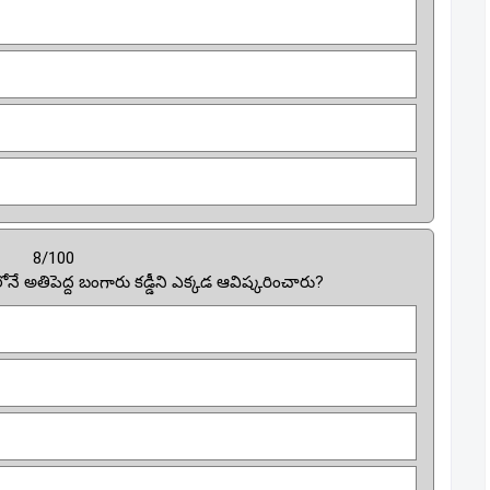
8/100
నే అతిపెద్ద బంగారు కడ్డీని ఎక్కడ ఆవిష్కరించారు?