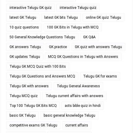
interactive Telugu GK quiz
interactive Telugu quiz
latest GK Telugu
latest GK bits Telugu
online GK quiz Telugu
10 quiz questions
100 GK Bits in Telugu with MCQ
50 General Knowledge Questions Telugu
GK Q&A
GK answers Telugu
GK practice
GK quiz with answers Telugu
GK updates Telugu
MCQ GK Questions in Telugu with Answers
Telugu GK MCQ Quiz with 100 Bits
Telugu GK Questions and Answers MCQ
Telugu GK for exams
Telugu GK with answers
Telugu General Awareness
Telugu MCQ quiz
Telugu current affairs with answers
Top 100 Telugu GK Bits MCQ
acts bible quiz in hindi
basic GK Telugu
basic general knowledge Telugu
competitive exams GK Telugu
current affairs