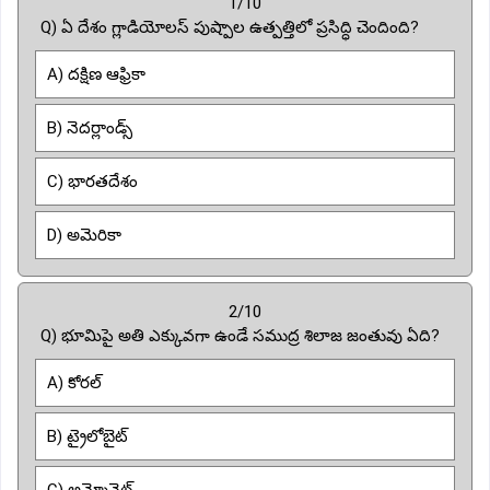
1/10
Q) ఏ దేశం గ్లాడియోలస్ పుష్పాల ఉత్పత్తిలో ప్రసిద్ధి చెందింది?
A) దక్షిణ ఆఫ్రికా
B) నెదర్లాండ్స్
C) భారతదేశం
D) అమెరికా
2/10
Q) భూమిపై అతి ఎక్కువగా ఉండే సముద్ర శిలాజ జంతువు ఏది?
A) కోరల్
B) ట్రైలోబైట్
C) అమ్మోనైట్