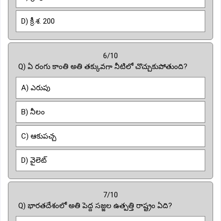
D) క్రీ.శ. 200
6/10
Q) ఏ రంగు కాంతి అతి తక్కువగా నీటిలో చొచ్చుకుపోతుంది?
A) ఎరుపు
B) నీలం
C) ఆకుపచ్చ
D) వైలెట్
7/10
Q) భారతదేశంలో అతి పెద్ద సజ్జల ఉత్పత్తి రాష్ట్రం ఏది?