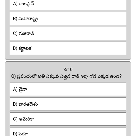
A) రాజస్థాన్
B) మహారాష్ట్ర
C) గుజరాత్
D) కర్ణాటక
8/10
Q) ప్రపంచంలో అతి ఎక్కువ ఎత్తైన రాతి శిల్ప గోడ ఎక్కడ ఉంది?
A) చైనా
B) భారతదేశం
C) అమెరికా
D) పెరూ