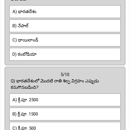
A) భారతదేశం
B) నేపాల్
C) థాయిలాండ్
D) కంబోడియా
5/10
Q) భారతదేశంలో మొదటి రాతి శిల్ప విగ్రహం ఎప్పుడు
కనుగొనబడింది?
A) క్రీ.పూ. 2500
B) క్రీ.పూ. 1500
C) క్రీ.పూ. 500