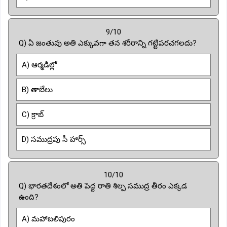
9/10
Q) ఏ జంతువు అతి ఎక్కువగా తన శరీరాన్ని గట్టిపరచగలదు?
A) ఆర్మడిల్లో
B) తాబేలు
C) క్రాబ్
D) సముద్రపు సీ హార్స్
10/10
Q) భారతదేశంలో అతి పెద్ద రాతి శిల్ప సముద్ర తీరం ఎక్కడ
ఉంది?
A) మహాబలిపురం