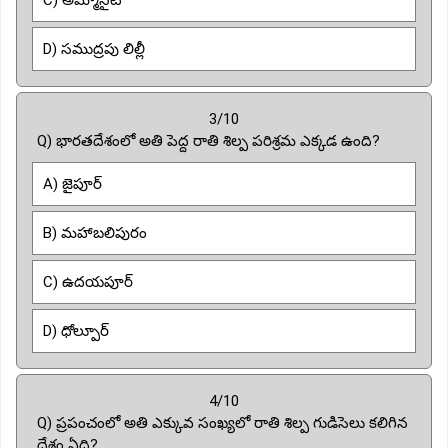
D) సముద్రపు లిల్లీ
3/10
Q) భారతదేశంలో అతి పెద్ద రాతి శిల్ప పరిశ్రమ ఎక్కడ ఉంది?
A) జైపూర్
B) మహాబలిపురం
C) ఉదయపూర్
D) ధోల్పూర్
4/10
Q) ప్రపంచంలో అతి ఎక్కువ సంఖ్యలో రాతి శిల్ప గుడిసెలు కలిగిన
దేశం ఏది?