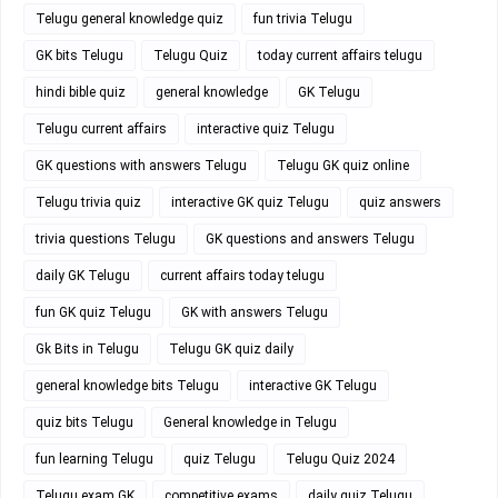
Telugu general knowledge quiz
fun trivia Telugu
GK bits Telugu
Telugu Quiz
today current affairs telugu
hindi bible quiz
general knowledge
GK Telugu
Telugu current affairs
interactive quiz Telugu
GK questions with answers Telugu
Telugu GK quiz online
Telugu trivia quiz
interactive GK quiz Telugu
quiz answers
trivia questions Telugu
GK questions and answers Telugu
daily GK Telugu
current affairs today telugu
fun GK quiz Telugu
GK with answers Telugu
Gk Bits in Telugu
Telugu GK quiz daily
general knowledge bits Telugu
interactive GK Telugu
quiz bits Telugu
General knowledge in Telugu
fun learning Telugu
quiz Telugu
Telugu Quiz 2024
Telugu exam GK
competitive exams
daily quiz Telugu