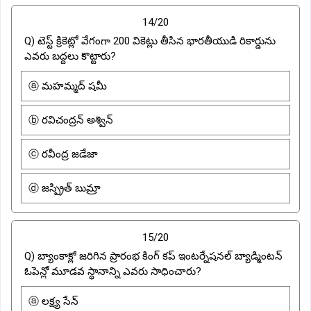
14/20
Q) టెస్ట్ క్రికెట్లో వేగంగా 200 వికెట్లు తీసిన భారతీయుడి రికార్డును
ఎవరు బద్దలు కొట్టారు?
ⓐ మహమ్మద్ షమీ
ⓑ రవిచంద్రన్ అశ్విన్
ⓒ రవీంద్ర జడేజా
ⓓ జస్ప్రిత్ బుమ్రా
15/20
Q) బ్యాంకాక్లో జరిగిన ప్రారంభ కింగ్ కప్ ఇంటర్నేషనల్ బ్యాడ్మింటన్
ఓపెన్లో మూడవ స్థానాన్ని ఎవరు సాధించారు?
ⓐ లక్ష్య సేన్