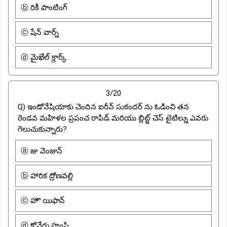
ⓑ రికీ పాంటింగ్
ⓒ షేన్ వార్న్
ⓓ మైఖేల్ క్లార్క్
3/20
Q) ఇండోనేషియాకు చెందిన ఐరీన్ సుకందర్ ను ఓడించి తన
రెండవ మహిళల ప్రపంచ రాపిడ్ మరియు బ్లిట్జ్ చెస్ టైటిల్ను ఎవరు
గెలుచుకున్నారు?
ⓐ జు వెంజున్
ⓑ హారిక ద్రోణవల్లి
ⓒ హౌ యిఫాన్
ⓓ కోనేరు హంపి