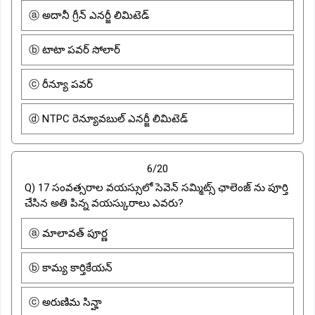
ⓐ అదానీ గ్రీన్ ఎనర్జీ లిమిటెడ్
ⓑ టాటా పవర్ సోలార్
ⓒ రీన్యూ పవర్
ⓓ NTPC రెన్యూవబుల్ ఎనర్జీ లిమిటెడ్
6/20
Q) 17 సంవత్సరాల వయస్సులో సెవెన్ సమ్మిట్స్ ఛాలెంజ్ ను పూర్తి
చేసిన అతి పిన్న వయస్కురాలు ఎవరు?
ⓐ మాలావత్ పూర్ణ
ⓑ కామ్య కార్తికేయన్
ⓒ అరుణిమ సిన్హా