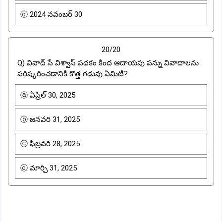
ⓓ 2024 నవంబర్ 30
20/20
Q) వివాద్ సే విశ్వాస్ పథకం కింద ఆదాయపు పన్ను వివాదాలను
పరిష్కరించడానికి కొత్త గడువు ఏమిటి?
ⓐ ఏప్రిల్ 30, 2025
ⓑ జనవరి 31, 2025
ⓒ ఫిబ్రవరి 28, 2025
ⓓ మార్చి 31, 2025