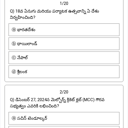
1/20
Q) 18వ ఏనుగు మరియు పర్యాటక ఉత్సవాన్ని ఏ దేశం
నిర్వహించింది?
ⓐ భారతదేశం
ⓑ థాయిలాండ్
ⓒ నేపాల్
ⓓ శ్రీలంక
2/20
Q) డిసెంబర్ 27, 2024న మెల్బోర్న్ క్రికెట్ క్లబ్ (MCC) గౌరవ
సభ్యత్వం ఎవరికి లభించింది?
ⓐ సచిన్ టెండూల్కర్