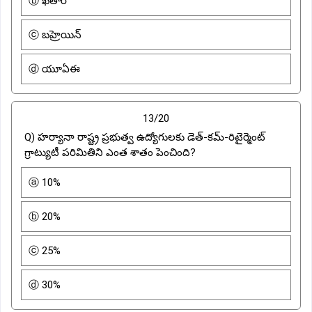
ⓑ ఖతార్
ⓒ బహ్రెయిన్
ⓓ యూఏఈ
13/20
Q) హర్యానా రాష్ట్ర ప్రభుత్వ ఉద్యోగులకు డెత్-కమ్-రిటైర్మెంట్
గ్రాట్యుటీ పరిమితిని ఎంత శాతం పెంచింది?
ⓐ 10%
ⓑ 20%
ⓒ 25%
ⓓ 30%