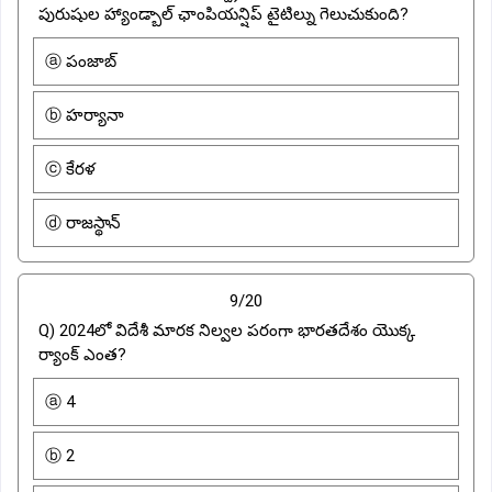
పురుషుల హ్యాండ్బాల్ ఛాంపియన్షిప్ టైటిల్ను గెలుచుకుంది?
ⓐ పంజాబ్
ⓑ హర్యానా
ⓒ కేరళ
ⓓ రాజస్థాన్
9/20
Q) 2024లో విదేశీ మారక నిల్వల పరంగా భారతదేశం యొక్క
ర్యాంక్ ఎంత?
ⓐ 4
ⓑ 2