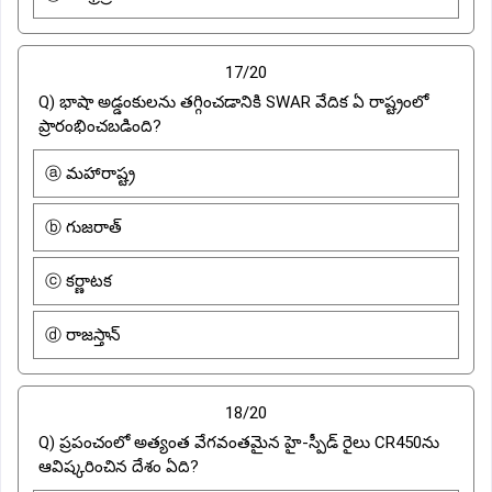
17/20
Q) భాషా అడ్డంకులను తగ్గించడానికి SWAR వేదిక ఏ రాష్ట్రంలో
ప్రారంభించబడింది?
ⓐ మహారాష్ట్ర
ⓑ గుజరాత్
ⓒ కర్ణాటక
ⓓ రాజస్తాన్
18/20
Q) ప్రపంచంలో అత్యంత వేగవంతమైన హై-స్పీడ్ రైలు CR450ను
ఆవిష్కరించిన దేశం ఏది?