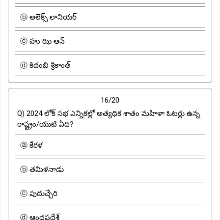
ⓑ అలెక్స్ లానియర్
ⓒ హు ఝి ఆన్
ⓓ కిదంబి శ్రీకాంత్
16/20
Q) 2024 లోక్ సభ ఎన్నికల్లో అత్యధిక శాతం మహిళా ఓటర్లు ఉన్న
రాష్ట్రం/యుటి ఏది?
ⓐ కేరళ
ⓑ తమిళనాడు
ⓒ పుదుచ్చేరి
ⓓ ఆంధ్రప్రదేశ్