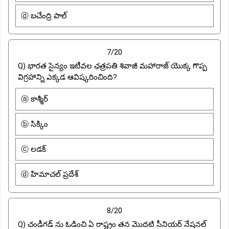
ⓓ బచేంద్రి పాల్
7/20
Q) భారత సైన్యం ఇటీవల ఛత్రపతి శివాజీ మహారాజ్ యొక్క గొప్ప
విగ్రహాన్ని ఎక్కడ ఆవిష్కరించింది?
ⓐ కాశ్మీర్
ⓑ సిక్కిం
ⓒ లడక్
ⓓ హిమాచల్ ప్రదేశ్
8/20
Q) చండీగడ్ ను ఓడించి ఏ రాష్ట్రం తన మొదటి సీనియర్ నేషనల్