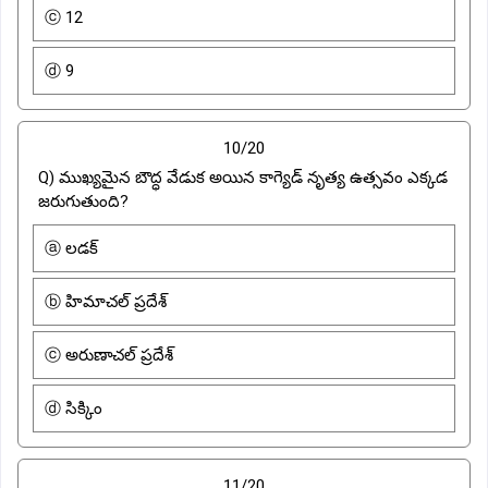
ⓒ 12
ⓓ 9
10/20
Q) ముఖ్యమైన బౌద్ధ వేడుక అయిన కాగ్యెడ్ నృత్య ఉత్సవం ఎక్కడ
జరుగుతుంది?
ⓐ లడక్
ⓑ హిమాచల్ ప్రదేశ్
ⓒ అరుణాచల్ ప్రదేశ్
ⓓ సిక్కిం
11/20