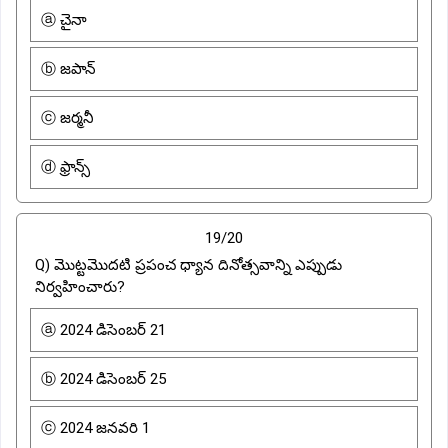
ⓐ చైనా
ⓑ జపాన్
ⓒ జర్మనీ
ⓓ ఫ్రాన్స్
19/20
Q) మొట్టమొదటి ప్రపంచ ధ్యాన దినోత్సవాన్ని ఎప్పుడు
నిర్వహించారు?
ⓐ 2024 డిసెంబర్ 21
ⓑ 2024 డిసెంబర్ 25
ⓒ 2024 జనవరి 1