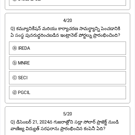
4/20
Q) కమ్యూనికేషన్ మరియు కార్యాచరణ సామర్థ్యాన్ని పెంచడానికి
ఏ సంస్థ పునరుద్ధరించబడిన ఇంట్రానెట్ పోర్టల్ను ప్రారంభించింది?
ⓐ IREDA
ⓑ MNRE
ⓒ SECI
ⓓ PGCIL
5/20
Q) డిసెంబర్ 21, 2024న గుజరాత్లోని సడ్లా సోలార్ ప్రాజెక్ట్ నుండి
వాణిజ్య విద్యుత్ సరఫరాను ప్రారంభించిన కంపెనీ ఏది?