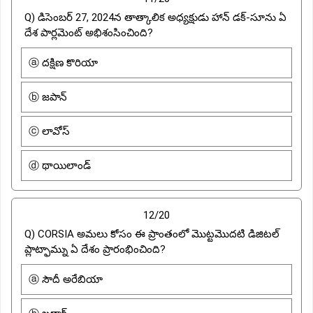
Q) డిసెంబర్ 27, 2024న తాత్కాలిక అధ్యక్షుడు హాన్ డక్-సూను ఏ
దేశ పార్లమెంట్ అభిశంసించింది?
ⓐ దక్షిణ కొరియా
ⓑ జపాన్
ⓒ లావోస్
ⓓ థాయిలాండ్
12/20
Q) CORSIA అమలు కోసం ఈ ప్రాంతంలో మొట్టమొదటి డిజిటల్
ప్లాట్ఫామ్ను ఏ దేశం ప్రారంభించింది?
ⓐ సౌదీ అరేబియా