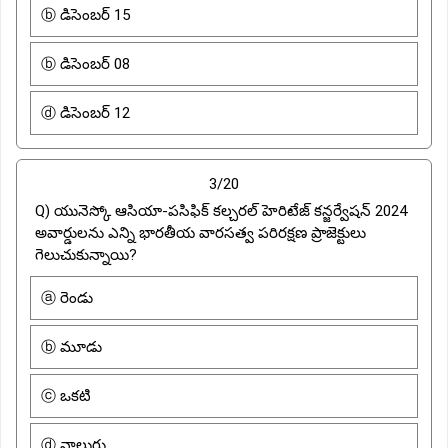
ⓑ డిసెంబర్ 15
ⓑ డిసెంబర్ 08
ⓓ డిసెంబర్ 12
3/20
Q) యునెస్కో ఆసియా-పసిఫిక్ కల్చరల్ హెరిటేజ్ కన్జర్వేషన్ 2024
అవార్డులను ఎన్ని భారతీయ వారసత్వ పరిరక్షణ ప్రాజెక్టులు
గెలుచుకున్నాయి?
ⓐ రెండు
ⓑ మూడు
ⓒ ఒకటి
ⓓ నాలుగు