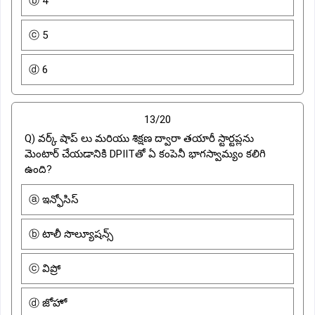
ⓑ 4
ⓒ 5
ⓓ 6
13/20
Q) వర్క్ షాప్ లు మరియు శిక్షణ ద్వారా తయారీ స్టార్టప్లను
మెంటార్ చేయడానికి DPIITతో ఏ కంపెనీ భాగస్వామ్యం కలిగి
ఉంది?
ⓐ ఇన్ఫోసిస్
ⓑ టాలీ సొల్యూషన్స్
ⓒ విప్రో
ⓓ జోహో