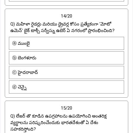
14/20
Q) మహిళా రైడర్లు మరియు డ్రైవర్ల కోసం ప్రత్యేకంగా 'మోటో
ఉమెన్' బైక్ టాక్సీ సర్వీస్ను ఉబెర్ ఏ నగరంలో ప్రారంభించింది?
ⓐ ముంబై
ⓑ బెంగళూరు
ⓒ హైదరాబాద్
ⓓ చెన్నై
15/20
Q) లేజర్ తొ కూడిన ఉపగ్రహాలను ఉపయోగించి అంతరిక్ష
వ్యర్థాలను పరిష్కరించేందుకు భారతదేశంతో ఏ దేశం
సహకరిస్తోంది?