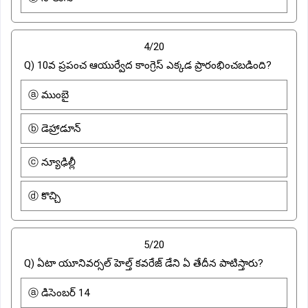
4/20
Q) 10వ ప్రపంచ ఆయుర్వేద కాంగ్రెస్ ఎక్కడ ప్రారంభించబడింది?
ⓐ ముంబై
ⓑ డెహ్రాడూన్
ⓒ న్యూఢిల్లీ
ⓓ కొచ్చి
5/20
Q) ఏటా యూనివర్సల్ హెల్త్ కవరేజ్ డేని ఏ తేదీన పాటిస్తారు?
ⓐ డిసెంబర్ 14