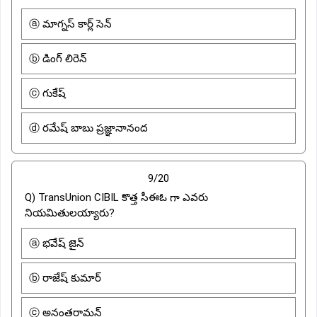
ⓐ మాగ్నస్ కార్ల్ సెన్
ⓑ డింగ్ లిరెన్
ⓒ గుకేష్
ⓓ రమేష్ బాబు ప్రజ్ఞానానంద
9/20
Q) TransUnion CIBIL కొత్త సీఈఓ గా ఎవరు
నియమితులయ్యారు?
ⓐ భవేష్ జైన్
ⓑ రాజేష్ కుమార్
ⓒ అనంతరామన్