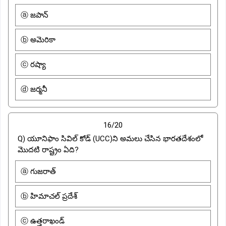
ⓐ జపాన్
ⓑ అమెరికా
ⓒ రష్యా
ⓓ జర్మనీ
16/20
Q) యూనిఫాం సివిల్ కోడ్ (UCC)ని అమలు చేసిన భారతదేశంలో
మొదటి రాష్ట్రం ఏది?
ⓐ గుజరాత్
ⓑ హిమాచల్ ప్రదేశ్
ⓒ ఉత్తరాఖండ్