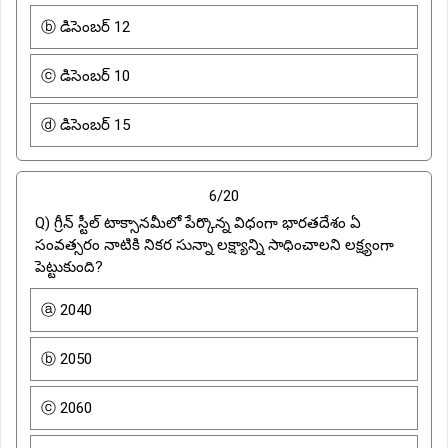
ⓑ డిసెంబర్ 12
ⓒ డిసెంబర్ 10
ⓓ డిసెంబర్ 15
6/20
Q) గ్రీన్ స్టీల్ టాక్సానమీలో పేర్కొన్న విధంగా భారతదేశం ఏ
సంవత్సరం నాటికి నికర సున్నా లక్ష్యాన్ని సాధించాలని లక్ష్యంగా
పెట్టుకుంది?
ⓐ 2040
ⓑ 2050
ⓒ 2060