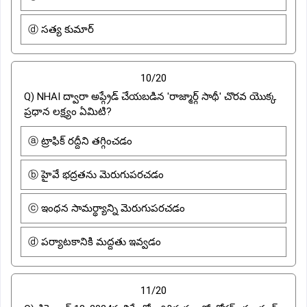
ⓓ సత్య కుమార్
10/20
Q) NHAI ద్వారా అప్గ్రేడ్ చేయబడిన 'రాజ్మార్గ్ సాథీ' చొరవ యొక్క
ప్రధాన లక్ష్యం ఏమిటి?
ⓐ ట్రాఫిక్ రద్దీని తగ్గించడం
ⓑ హైవే భద్రతను మెరుగుపరచడం
ⓒ ఇంధన సామర్థ్యాన్ని మెరుగుపరచడం
ⓓ పర్యాటకానికి మద్దతు ఇవ్వడం
11/20