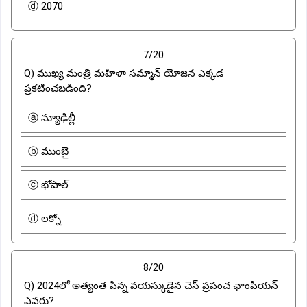
ⓓ 2070
7/20
Q) ముఖ్య మంత్రి మహిళా సమ్మాన్ యోజన ఎక్కడ
ప్రకటించబడింది?
ⓐ న్యూఢిల్లీ
ⓑ ముంబై
ⓒ భోపాల్
ⓓ లక్నో
8/20
Q) 2024లో అత్యంత పిన్న వయస్కుడైన చెస్ ప్రపంచ ఛాంపియన్
ఎవరు?