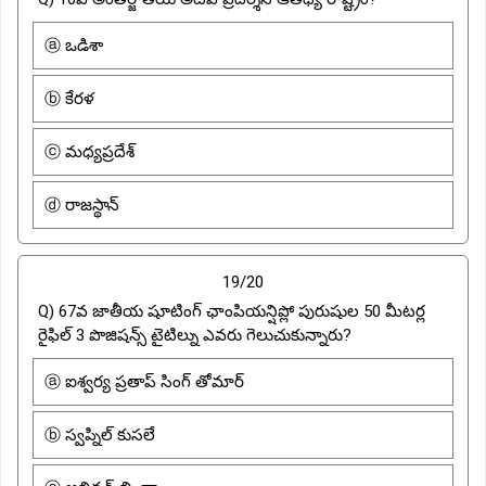
ⓐ ఒడిశా
ⓑ కేరళ
ⓒ మధ్యప్రదేశ్
ⓓ రాజస్థాన్
19/20
Q) 67వ జాతీయ షూటింగ్ ఛాంపియన్షిప్లో పురుషుల 50 మీటర్ల
రైఫిల్ 3 పొజిషన్స్ టైటిల్ను ఎవరు గెలుచుకున్నారు?
ⓐ ఐశ్వర్య ప్రతాప్ సింగ్ తోమార్
ⓑ స్వప్నిల్ కుసలే