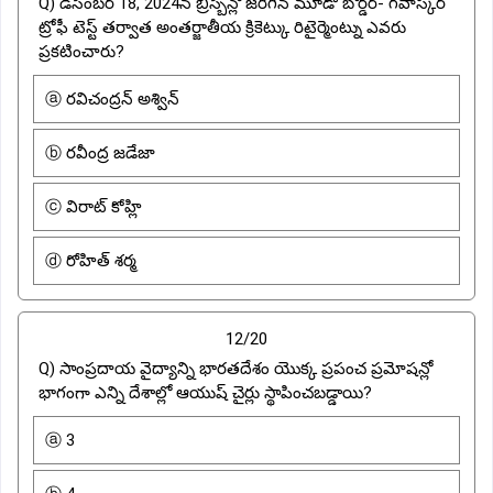
Q) డిసెంబర్ 18, 2024న బ్రిస్బేన్లో జరిగిన మూడో బోర్డర్- గవాస్కర్
ట్రోఫీ టెస్ట్ తర్వాత అంతర్జాతీయ క్రికెట్కు రిటైర్మెంట్ను ఎవరు
ప్రకటించారు?
ⓐ రవిచంద్రన్ అశ్విన్
ⓑ రవీంద్ర జడేజా
ⓒ విరాట్ కోహ్లి
ⓓ రోహిత్ శర్మ
12/20
Q) సాంప్రదాయ వైద్యాన్ని భారతదేశం యొక్క ప్రపంచ ప్రమోషన్లో
భాగంగా ఎన్ని దేశాల్లో ఆయుష్ చైర్లు స్థాపించబడ్డాయి?
ⓐ 3