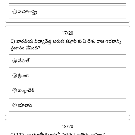
ⓓ మహారాష్ట్ర
17/20
Q) భారతీయ విద్యావేత్త అరుణ్ కపూర్ కు ఏ దేశం రాజ గౌరవాన్ని
ప్రదానం చేసింది?
ⓐ నేపాల్
ⓑ శ్రీలంక
ⓒ బంగ్లాదేశ్
ⓓ భూటాన్
18/20
Q) 10వ అంతర్జాతీయ అటవీ ప్రదర్శన ఆతిథ్య రాష్ట్రం?