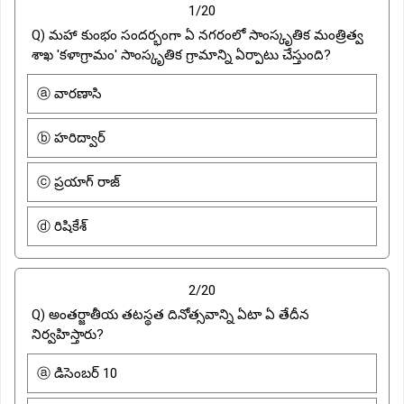
1/20
Q) మహా కుంభం సందర్భంగా ఏ నగరంలో సాంస్కృతిక మంత్రిత్వ
శాఖ 'కళాగ్రామం' సాంస్కృతిక గ్రామాన్ని ఏర్పాటు చేస్తుంది?
ⓐ వారణాసి
ⓑ హరిద్వార్
ⓒ ప్రయాగ్ రాజ్
ⓓ రిషికేశ్
2/20
Q) అంతర్జాతీయ తటస్థత దినోత్సవాన్ని ఏటా ఏ తేదీన
నిర్వహిస్తారు?
ⓐ డిసెంబర్ 10