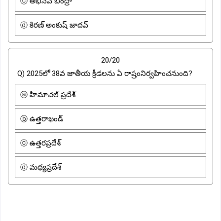
ⓒ అభినవ్ బింద్రా
ⓓ కిరణ్ అంకుష్ జాదవ్
20/20
Q) 2025లో 38వ జాతీయ క్రీడలను ఏ రాష్రంనిర్వహించనుంది?
ⓐ హిమాచల్ ప్రదేశ్
ⓑ ఉత్తరాఖండ్
ⓒ ఉత్తరప్రదేశ్
ⓓ మధ్యప్రదేశ్