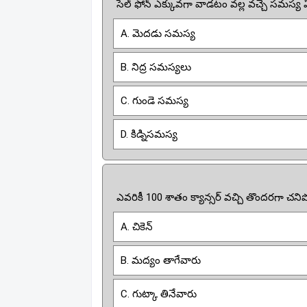
సెల్ ఫోన్ ఎక్కువగా వాడటం వల్ల వచ్చే సమస్య
A. మెదడు సమస్య
B. నిద్ర సమస్యలు
C. గుండె సమస్య
D. కిడ్నిసమస్య
ఎవరికీ 100 శాతం క్యాన్సర్ వచ్చి తొందరగా చని
A. చికెన్
B. మద్యం తాగేవారు
C. గుట్కా తినేవారు