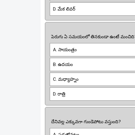
D. మేక లివర్
పెరుగు ఏ సమయంలో తినకుండా ఉంటే మంచిది
A. సాయంత్రం
B. ఉదయం
C. మధ్యాహ్నం
D. రాత్రి
దేనివల్ల ఎక్కువగా గుండెపోటు వస్తుంది?
A. పడుకోవటం