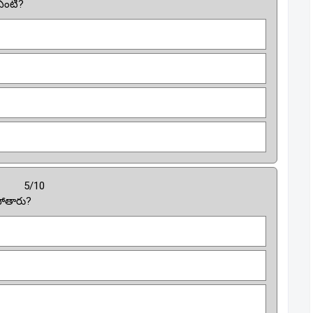
 ఏంటి?
5/10
పోతారు?