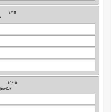
9/10
?
10/10
్గుతారు?