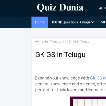
H
Home
100 Gk Questions Telugu
50
Home
fun Telugu trivia
GK GS in Telugu
GK GS in Telugu
Expand your knowledge with
GK GS q
general knowledge and science, offer
perfect for trivia lovers and learners a