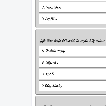
C. గుండెపోటు
D. నిద్రలేమి
ప్రతి రోజు గుడ్డు తినేవారికి ఏ వ్యాధి వచ్చే అవ
A. మెదడు వ్యాధి
B. పక్షవాతం
C. షుగర్
D. కిడ్నీ సమస్య