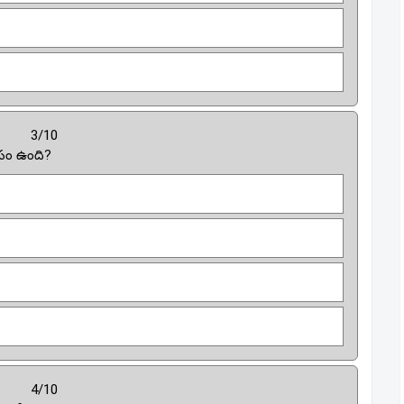
3/10
కాసం ఉంది?
4/10