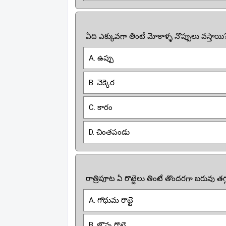
ఏది ఎక్కువగా తింటే మోకాళ్ళ నొప్పులు వస్తాయి
A. ఉప్పు
B. చెక్కెర
C. కారం
D. చింతపండు
రాత్రిపూట ఏ రొట్టెలు తింటే తొందరగా బరువు తగ
A. గోధుమ రొట్టె
B. జొన్న రొట్టె