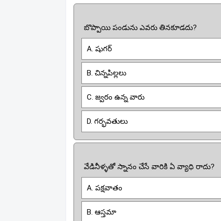
బొప్పాయి పండును ఎవరు తినకూడదు?
A. షుగర్
B. చిన్నపిల్లలు
C. జ్వరం ఉన్న వారు
D. గర్భవతులు
వేడినీళ్ళతో స్నానం చేసే వారికి ఏ వ్యాధి రాదు?
A. పక్షవాతం
B. ఆస్తమా