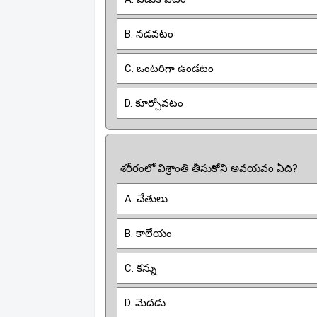
B. నడవటం
C. ఒంటరిగా ఉండటం
D. కూర్చోవటం
శరీరంలో విశ్రాంతి తీసుకోని అవయవం ఏది?
A. చేతులు
B. కాలేయం
C. కన్ను
D. మెదడు