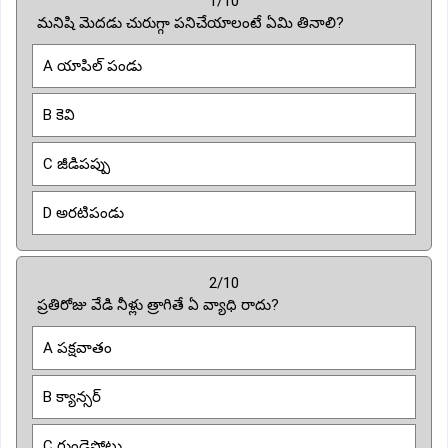
1/10
మనిషి మెదడు చురుగ్గా పనిచేయాలంటే ఏమి తినాలి?
A యాపిల్ పండు
B కెవి
C జీడిపప్పు
D అరటిపండు
2/10
ప్రతిరోజు వేడి నీళ్లు త్రాగితే ఏ వ్యాధి రాదు?
A పక్షవాతం
B క్యాన్సర్
C గుండెపోటు