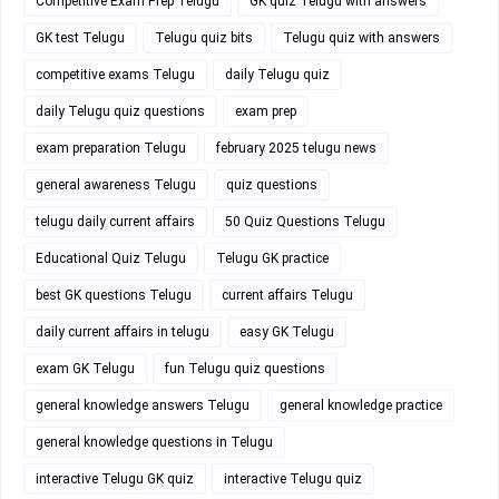
Competitive Exam Prep Telugu
GK quiz Telugu with answers
GK test Telugu
Telugu quiz bits
Telugu quiz with answers
competitive exams Telugu
daily Telugu quiz
daily Telugu quiz questions
exam prep
exam preparation Telugu
february 2025 telugu news
general awareness Telugu
quiz questions
telugu daily current affairs
50 Quiz Questions Telugu
Educational Quiz Telugu
Telugu GK practice
best GK questions Telugu
current affairs Telugu
daily current affairs in telugu
easy GK Telugu
exam GK Telugu
fun Telugu quiz questions
general knowledge answers Telugu
general knowledge practice
general knowledge questions in Telugu
interactive Telugu GK quiz
interactive Telugu quiz