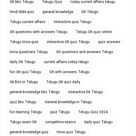
GK bits Telugu
Telugu Quiz
today current affairs telugu
hindi bible quiz
general knowledge
GK Telugu
Telugu current affairs
interactive quiz Telugu
GK questions with answers Telugu
Telugu GK quiz online
Telugu trivia quiz
interactive GK quiz Telugu
quiz answers
trivia questions Telugu
GK questions and answers Telugu
daily GK Telugu
current affairs today telugu
fun GK quiz Telugu
GK with answers Telugu
Gk Bits in Telugu
Telugu GK quiz daily
general knowledge bits Telugu
interactive GK Telugu
quiz bits Telugu
General knowledge in Telugu
fun learning Telugu
quiz Telugu
Telugu Quiz 2024
Telugu exam GK
competitive exams
daily quiz Telugu
general knowledge quiz
trivia quiz Telugu