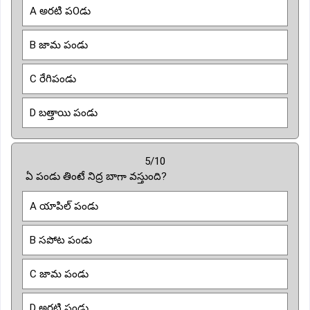
A అరటి పOడు
B జామ పండు
C రేగిపండు
D బత్తాయి పండు
5/10
ఏ పండు తింటే నిద్ర బాగా వస్తుంది?
A యాపిల్ పండు
B సపోట పండు
C జామ పండు
D అరటి పండు