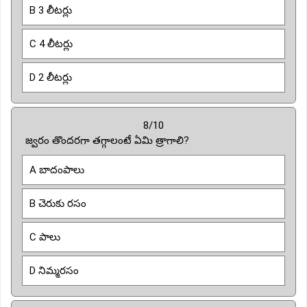
B 3 లీటర్లు
C 4 లీటర్లు
D 2 లీటర్లు
8/10
జ్వరం తొందరగా తగ్గాలంటే ఏమి త్రాగాలి?
A బాదంపాలు
B చెరుకు రసం
C పాలు
D నిమ్మరసం