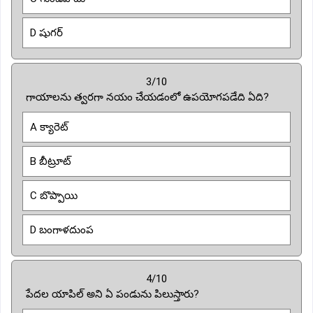
D షుగర్
3/10
గాయాలను త్వరగా నయం చేయడంలో ఉపయోగపడేది ఏది?
A క్యారెట్
B బీట్రూట్
C బొప్పాయి
D బంగాళదుంప
4/10
పేదల యాపిల్ అని ఏ పండును పిలుస్తారు?