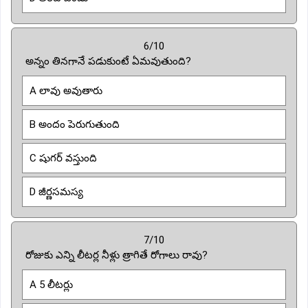
6/10
అన్నం తినగానే పడుకుంటే ఏమవుతుంది?
A లావు అవుతారు
B అందం పెరుగుతుంది
C షుగర్ వస్తుంది
D జీర్ణసమస్య
7/10
రోజుకు ఎన్ని లీటర్ల నీళ్లు త్రాగితే రోగాలు రావు?
A 5 లీటర్లు