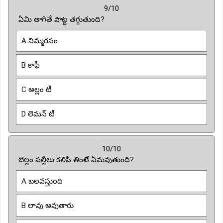
9/10
ఏమి తాగితే పొట్ట తగ్గుతుంది?
A నిమ్మరసం
B కాఫీ
C అల్లం టీ
D లెమన్ టీ
10/10
బెల్లం పల్లీలు కలిపి తింటే ఏమవుతుంది?
A బలవస్తుoది
B లావు అవుతారు