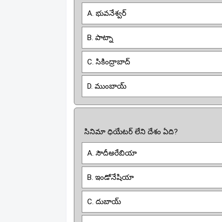
A. భువనేశ్వర్
B. పాట్నా
C. సికింద్రాబాద్
D. ముంబాయ్
సినిమా ధియేటర్ లేని దేశం ఏది?
A. సౌదీఅరేబియా
B. ఇండోనేషియా
C. దుబాయ్