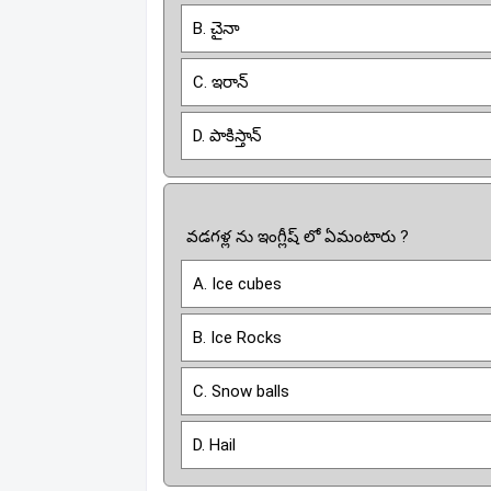
B. చైనా
C. ఇరాన్
D. పాకిస్తాన్
వడగళ్ల ను ఇంగ్లీష్ లో ఏమంటారు ?
A. Ice cubes
B. Ice Rocks
C. Snow balls
D. Hail