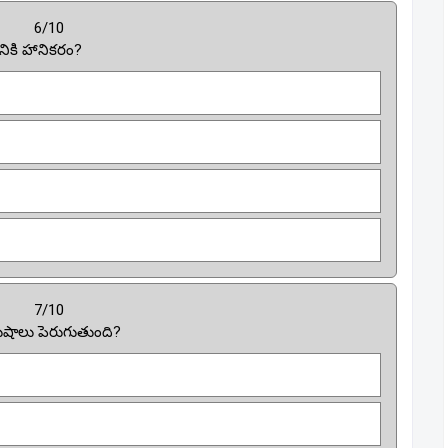
6/10
నికి హానికరం?
7/10
ుషాలు పెరుగుతుంది?