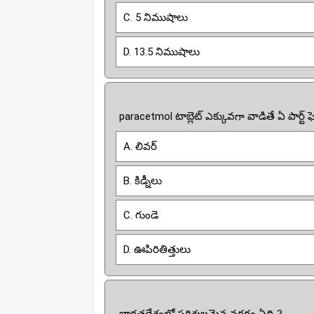
C. 5 నిముషాలు
D. 13.5 నిముషాలు
paracetmol టాబ్లెట్ ఎక్కువగా వాడితే ఏ పార్ట్
A. లివర్
B. కిడ్నీలు
C. గుండె
D. ఊపిరితిత్తులు