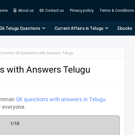
ome
About us
Contact us
Privacy policy
Terms & Conditions
 Gk Telugu Questions
Current Affairs in Telugu
Ebooks
Common GK Questions with Answers Telugu
 with Answers Telugu
common
GK questions with answers in Telugu
.
r everyone.
1/10