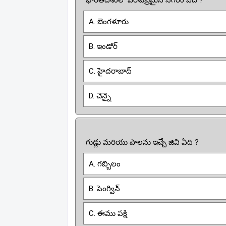
భారతదేశంలో పరిశుబ్రమైన నగరం ఏది ?
A. బెంగళూరు
B. ఇండోర్
C. హైదరాబాద్
D. చెన్నై
గుడ్లు మరియు పాలను ఇచ్చే జివి ఏది ?
A. గబ్బిలం
B. పెంగ్విన్
C. ఈము పక్షి