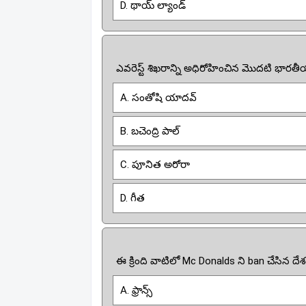
D. థాయ్ ల్యాండ్
ఎవరెస్ట్ శిఖరాన్ని అధిరోహించిన మొదటి భా
A. సంతోషి యాదవ్
B. బచెంద్రి పాల్
C. పూనిత అరోరా
D. గీత
ఈ క్రింది వాటిలో Mc Donalds ని ban చేసిన దే
A. ఫ్రాన్స్