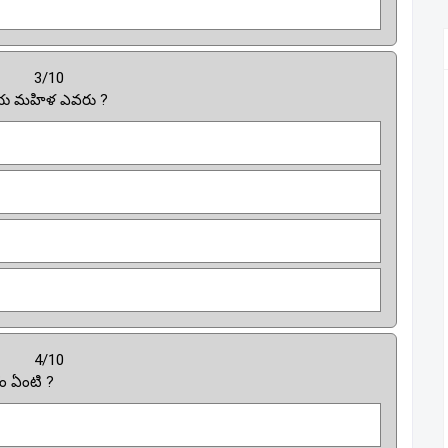
3/10
రతీయ మహిళ ఎవరు ?
4/10
శం ఏంటి ?