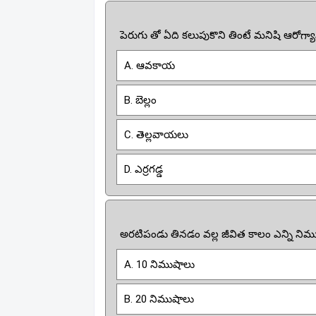
పెరుగు తో ఏది కలుపుకొని తింటే మనిషి ఆరోగ్యా
A. ఆవకాయ
B. బెల్లం
C. తెల్లవాయలు
D. ఎర్రగడ్డ
అరటిపండు తినడం వల్ల జీవిత కాలం ఎన్ని నిమ
A. 10 నిముషాలు
B. 20 నిముషాలు