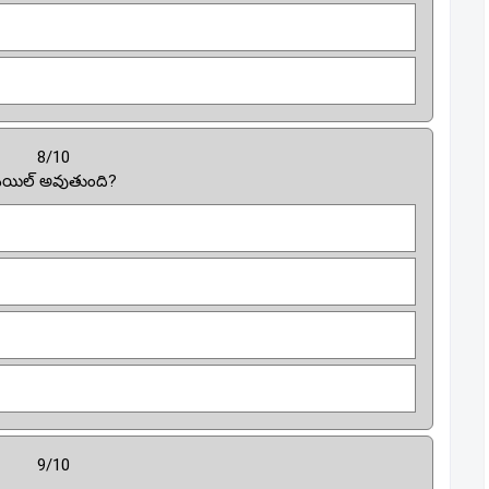
8/10
 ఫెయిల్ అవుతుంది?
9/10