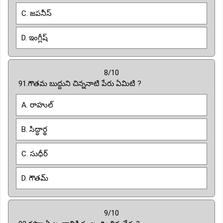
C. జపనీస్
D. ఇంగ్లీష్
8/10
91.గౌతమ బుద్దుని చిన్ననాటి పేరు ఏమిటి ?
A. రాహుల్
B. సిద్ధార్థ
C. సుధీర్
D. గౌతమ్
9/10