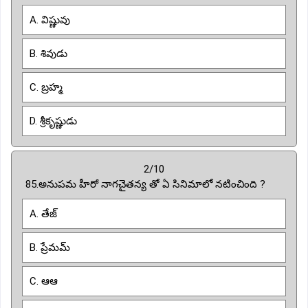
A. విష్ణువు
B. శివుడు
C. బ్రహ్మ
D. శ్రీకృష్ణుడు
2/10
85.అనుపమ హీరో నాగచైతన్య తో ఏ సినిమాలో నటించింది ?
A. తేజ్
B. ప్రేమమ్
C. ఆఆ