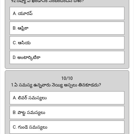
92.రష్యా ఏ ఖండానికి సంబందించిన దేశం?
A. యూరప్
B. ఆఫ్రికా
C. ఆసియ
D. అంటార్కిటికా
10/10
1.ఏ సమస్య ఉన్నవారు నెయ్యి అస్సలు తినకూడదు?
A. లివర్ సమస్యలు
B. పొట్ట సమస్యలు
C. గుండె సమస్యలు