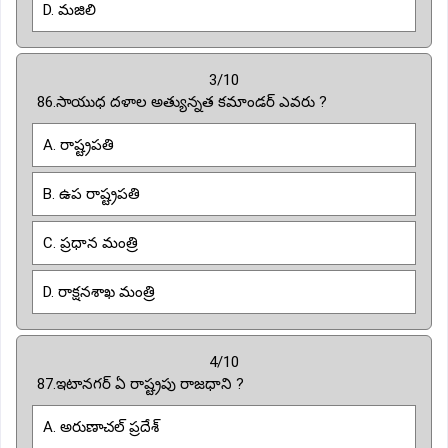
D. మజిలి
3/10
86.సాయుధ దళాల అత్యున్నత కమాండర్ ఎవరు ?
A. రాష్ట్రపతి
B. ఉప రాష్ట్రపతి
C. ప్రధాన మంత్రి
D. రాక్షనశాఖ మంత్రి
4/10
87.ఇటానగర్ ఏ రాష్ట్రపు రాజధాని ?
A. అరుణాచల్ ప్రదేశ్