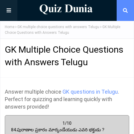
Home
GK multiple choice questions with answers Telugu
GK Multiple
Choice Questions with Answers Telugu
GK Multiple Choice Questions
with Answers Telugu
Answer multiple choice
GK questions in Telugu
.
Perfect for quizzing and learning quickly with
answers provided!
1/10
84.పురాణాల ప్రకారం మార్కండేయుడు ఎవరి భక్తుడు ?