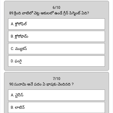
6/10
89.క్రింది వాటిలో చెట్ల ఆకులలో ఉండే గ్రీన్ పిగ్మెంట్ ఏది?
A. క్లోరోఫిల్
B. క్లోరోఫామ్
C. మ్యుకస్
D. ఫంగై
7/10
90.సునామి అనే పదం ఏ భాషకు చెందినది ?
A. చైనీస్
B. లాటిన్