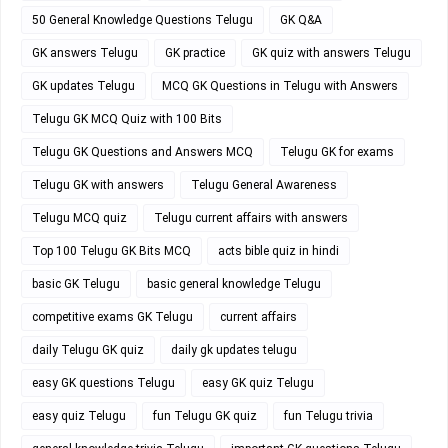
50 General Knowledge Questions Telugu
GK Q&A
GK answers Telugu
GK practice
GK quiz with answers Telugu
GK updates Telugu
MCQ GK Questions in Telugu with Answers
Telugu GK MCQ Quiz with 100 Bits
Telugu GK Questions and Answers MCQ
Telugu GK for exams
Telugu GK with answers
Telugu General Awareness
Telugu MCQ quiz
Telugu current affairs with answers
Top 100 Telugu GK Bits MCQ
acts bible quiz in hindi
basic GK Telugu
basic general knowledge Telugu
competitive exams GK Telugu
current affairs
daily Telugu GK quiz
daily gk updates telugu
easy GK questions Telugu
easy GK quiz Telugu
easy quiz Telugu
fun Telugu GK quiz
fun Telugu trivia