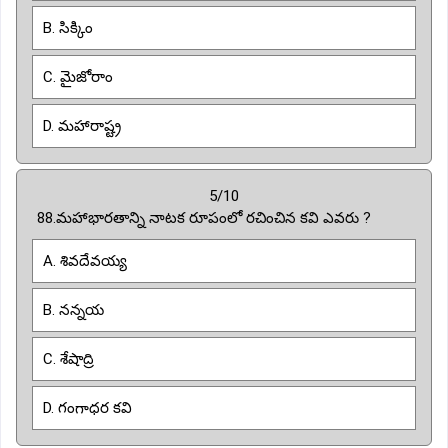
B. సిక్కిం
C. మైజోరాం
D. మహారాష్ట్ర
5/10
88.మహాభారతాన్ని నాటక రూపంలో రచించిన కవి ఎవరు ?
A. శివదేవయ్య
B. నన్నయ
C. శేషాద్రి
D. గంగాధర కవి