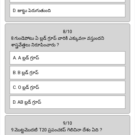
D. జుట్టు పెరుగుతుంది
8/10
8.గుండెపోటు ఏ బ్లడ్ గ్రూప్ వారికి ఎక్కువగా వస్తుందని
శాస్త్రవేత్తలు నిరూపించారు ?
A. A బ్లడ్ గ్రూప్
B. B బ్లడ్ గ్రూప్
C. O బ్లడ్ గ్రూప్
D. AB బ్లడ్ గ్రూప్
9/10
9.మొట్టమొదటి T20 ప్రపంచకప్ గెలిచినా దేశం ఏది ?