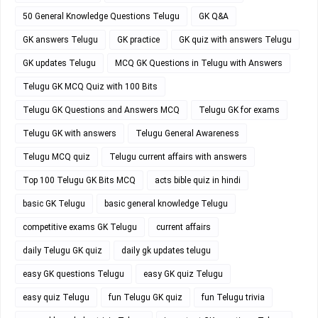
50 General Knowledge Questions Telugu
GK Q&A
GK answers Telugu
GK practice
GK quiz with answers Telugu
GK updates Telugu
MCQ GK Questions in Telugu with Answers
Telugu GK MCQ Quiz with 100 Bits
Telugu GK Questions and Answers MCQ
Telugu GK for exams
Telugu GK with answers
Telugu General Awareness
Telugu MCQ quiz
Telugu current affairs with answers
Top 100 Telugu GK Bits MCQ
acts bible quiz in hindi
basic GK Telugu
basic general knowledge Telugu
competitive exams GK Telugu
current affairs
daily Telugu GK quiz
daily gk updates telugu
easy GK questions Telugu
easy GK quiz Telugu
easy quiz Telugu
fun Telugu GK quiz
fun Telugu trivia