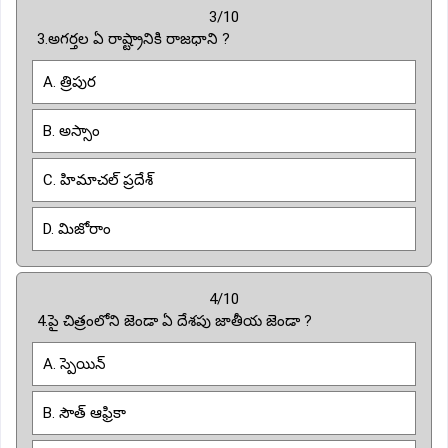
3/10
3.అగర్తల ఏ రాష్ట్రానికి రాజధాని ?
A. త్రిపుర
B. అస్సాం
C. హిమాచల్ ప్రదేశ్
D. మిజోరాం
4/10
4.పై చిత్రంలోని జెండా ఏ దేశపు జాతీయ జెండా ?
A. స్పెయిన్
B. సౌత్ ఆఫ్రికా