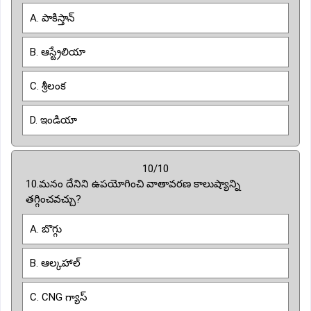
A. పాకిస్తాన్
B. ఆస్ట్రేలియా
C. శ్రీలంక
D. ఇండియా
10/10
10.మనం దేనిని ఉపయోగించి వాతావరణ కాలుష్యాన్ని
తగ్గించవచ్చు?
A. బొగ్గు
B. ఆల్కహాల్
C. CNG గ్యాస్