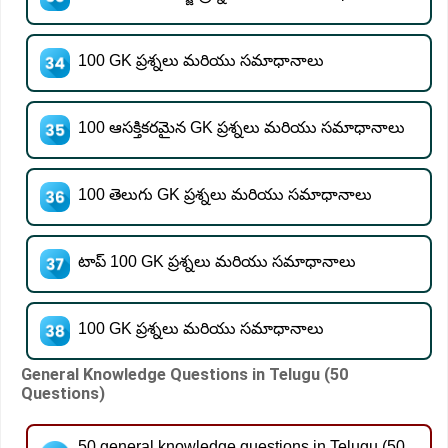
100 GK ప్రశ్నలు మరియు సమాధానాలు
100 ఆసక్తికరమైన GK ప్రశ్నలు మరియు సమాధానాలు
100 తెలుగు GK ప్రశ్నలు మరియు సమాధానాలు
టాప్ 100 GK ప్రశ్నలు మరియు సమాధానాలు
100 GK ప్రశ్నలు మరియు సమాధానాలు
General Knowledge Questions in Telugu (50
Questions)
50 general knowledge questions in Telugu (50