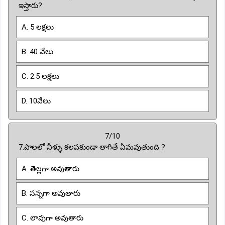
ఇస్తారు?
A. 5 లక్షలు
B. 40 వేలు
C. 2.5 లక్షలు
D. 10వేలు
7/10
7.పాలలో నీళ్ళు కలపకుండా తాగితే ఏమవుతుంది ?
A. తెల్లగా అవుతారు
B. సన్నగా అవుతారు
C. లావుగా అవుతారు