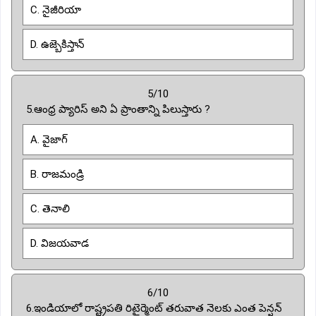
C. నైజీరియా
D. ఉజ్బెకిస్తాన్
5/10
5.ఆంధ్ర ప్యారిస్ అని ఏ ప్రాంతాన్ని పిలుస్తారు ?
A. వైజాగ్
B. రాజమండ్రి
C. తెనాలి
D. విజయవాడ
6/10
6.ఇండియాలో రాష్ట్రపతి రిటైర్మెంట్ తరువాత నెలకు ఎంత పెన్షన్