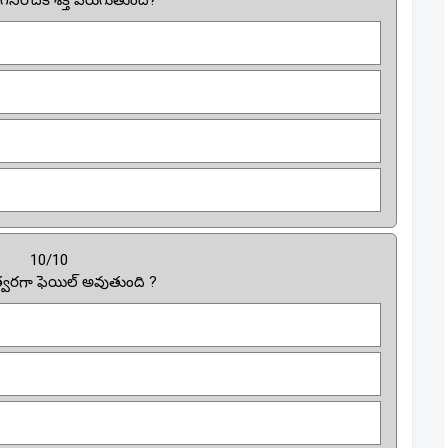
ిరోదక శక్తి పెరుగుతుంది?
10/10
త్వరగా ఫెయిల్ అవుతుంది ?