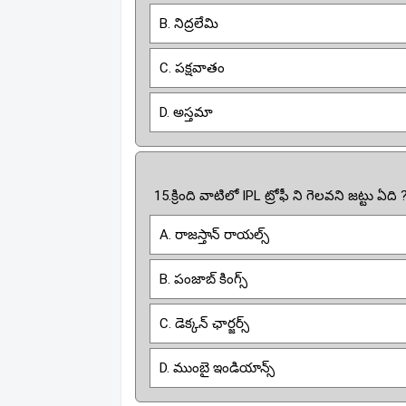
B. నిద్రలేమి
C. పక్షవాతం
D. అస్తమా
15.క్రింది వాటిలో IPL ట్రోఫీ ని గెలవని జట్టు ఏది 
A. రాజస్తాన్ రాయల్స్
B. పంజాబ్ కింగ్స్
C. డెక్కన్ ఛార్జర్స్
D. ముంబై ఇండియాన్స్