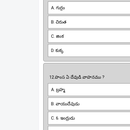
A. గుర్రం
B. చిరుత
C. జింక
D. కుక్క
12.హంస ఏ దేవుడి వాహనము ?
A. బ్రహ్మ
B. వాయుదేవుడు
C. 6. ఇంద్రుడు