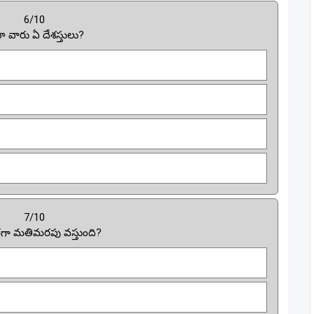
6/10
ా వారు ఏ దేశస్తులు?
7/10
రగా మతిమరపు వస్తుంది?