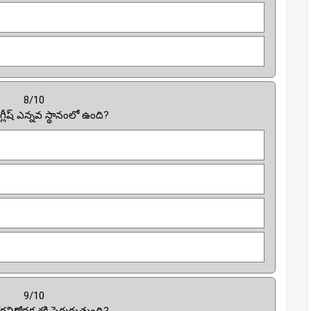
8/10
్లీష్ ఎన్నవ స్థానంలో ఉంది?
9/10