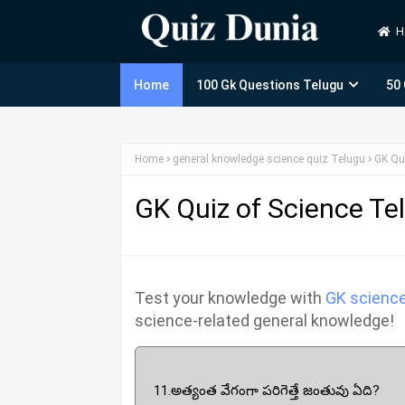
H
Home
100 Gk Questions Telugu
50
Home
general knowledge science quiz Telugu
GK Qu
GK Quiz of Science Te
Test your knowledge with
GK science
science-related general knowledge!
11.అత్యంత వేగంగా పరిగెత్తే జంతువు ఏది?