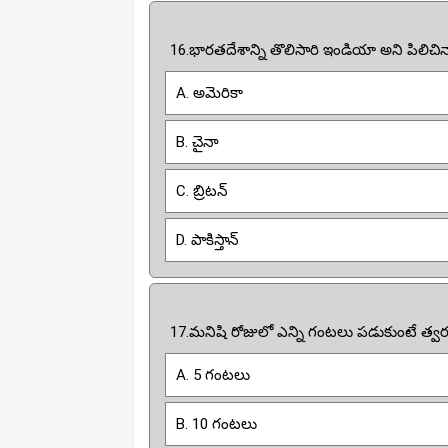
16.భారతదేశాన్ని తొలిసారి ఇండియా అని పిలిచిన
A. అమెరికా
B. చైనా
C. బ్రిటన్
D. పాకిస్తాన్
17.మనిషి రోజులో ఎన్ని గంటలు పడుకుంటే త్వ
A. 5 గంటలు
B. 10 గంటలు