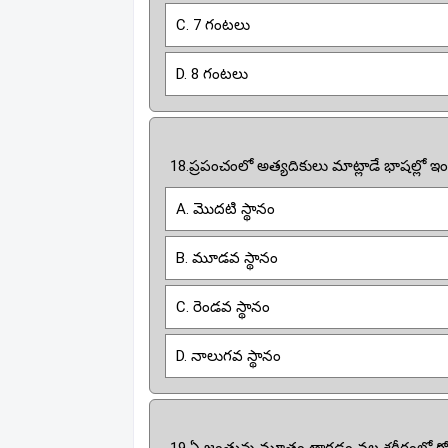
C. 7 గంటలు
D. 8 గంటలు
18.ప్రపంచంలో అత్యదికులు మాట్లాడే భాషల్లో ఇంగ
A. మొదటి స్థానం
B. మూడవ స్థానం
C. రెండవ స్థానం
D. నాలుగవ స్థానం