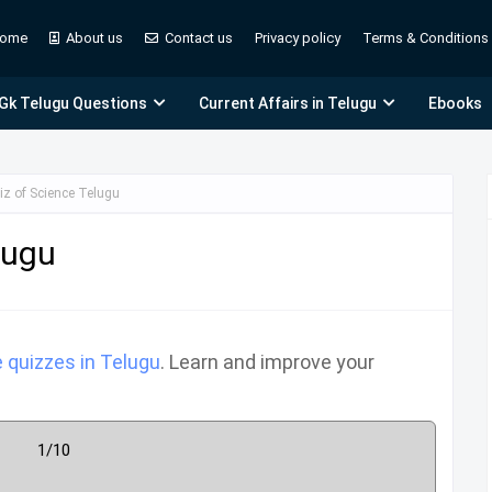
ome
About us
Contact us
Privacy policy
Terms & Conditions
 Gk Telugu Questions
Current Affairs in Telugu
Ebooks
iz of Science Telugu
lugu
 quizzes in Telugu
. Learn and improve your
1/10