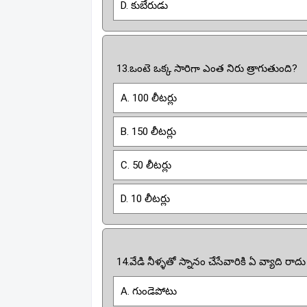
D. కుబేరుడు
13.ఒంటె ఒక్క సారిగా ఎంత నిరు త్రాగుతుంది?
A. 100 లీటర్లు
B. 150 లీటర్లు
C. 50 లీటర్లు
D. 10 లీటర్లు
14.వేడి నీళ్ళతో స్నానం చేసేవారికి ఏ వ్యాది రాదు
A. గుండెపోటు