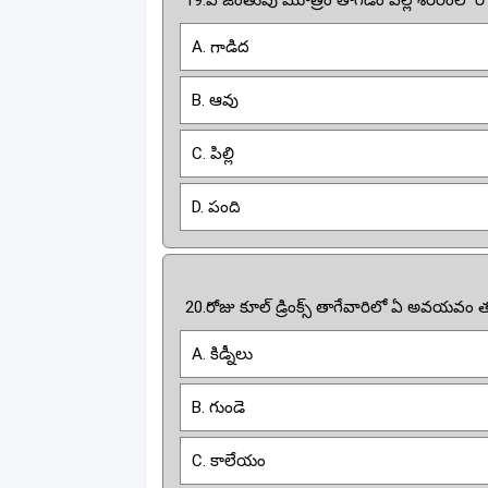
19.ఏ జంతువు మూత్రం తాగడం వల్ల శరీరంలో రోగన
A. గాడిద
B. ఆవు
C. పిల్లి
D. పంది
20.రోజు కూల్ డ్రింక్స్ తాగేవారిలో ఏ అవయవం 
A. కిడ్నీలు
B. గుండె
C. కాలేయం