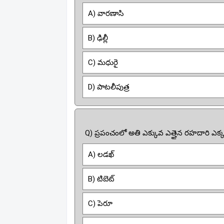
A) వారణాసి
B) ఢిల్లీ
C) మధురై
D) పాటలీపుత్ర
Q) ప్రపంచంలో అతి ఎక్కువ ఎత్తైన రహదారి ఎక
A) లడఖ్
B) టిబెట్
C) పెరూ