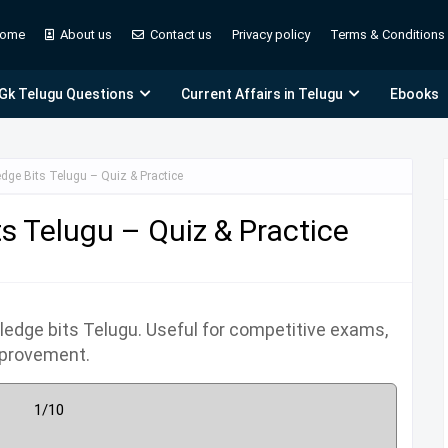
ome
About us
Contact us
Privacy policy
Terms & Conditions
 Gk Telugu Questions
Current Affairs in Telugu
Ebooks
dge Bits Telugu – Quiz & Practice
s Telugu – Quiz & Practice
edge bits Telugu. Useful for competitive exams,
mprovement.
1/10