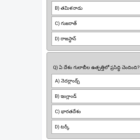
B) తమిళనాడు
C) గుజరాత్
D) రాజస్థాన్
Q) ఏ దేశం గులాబీల ఉత్పత్తిలో ప్రసిద్ధి చెందింది?
A) నెదర్లాండ్స్
B) ఇంగ్లాండ్
C) భారతదేశం
D) టర్కీ