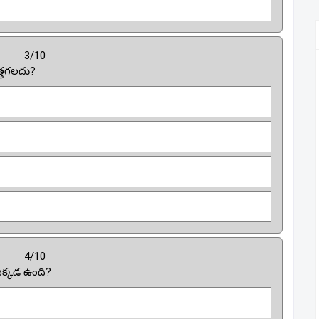
3/10
త్తగలదు?
4/10
 ఎక్కడ ఉంది?