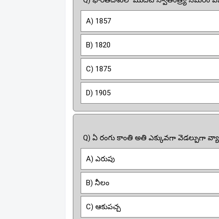
Q) భారతదేశంలో మొదటి స్వాతంత్ర్య సమరం ఎప్
A) 1857
B) 1820
C) 1875
D) 1905
Q) ఏ రంగు కాంతి అతి ఎక్కువగా వెడల్పుగా వ్యాప
A) ఎరుపు
B) నీలం
C) ఆకుపచ్చ