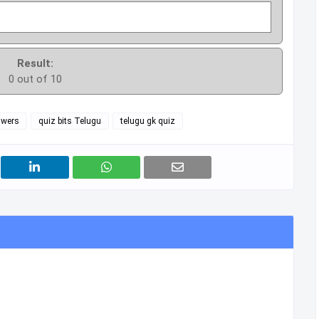
Result:
0 out of 10
swers
quiz bits Telugu
telugu gk quiz