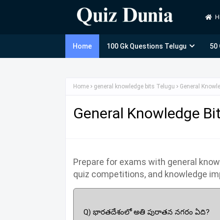
H
Home
100 Gk Questions Telugu
50
Home
general knowledge bits Telugu
General Knowle
General Knowledge Bit
Prepare for exams with general knowl
quiz competitions, and knowledge i
Q) భారతదేశంలో అతి పురాతన నగరం ఏది?