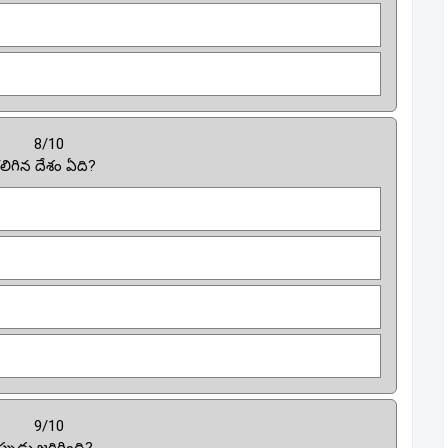
8/10
లిగిన దేశం ఏది?
9/10