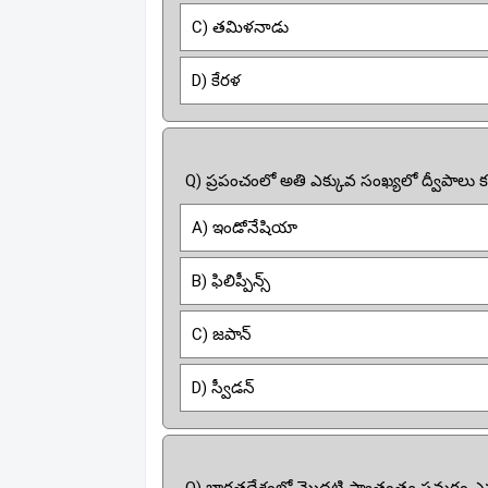
C) తమిళనాడు
D) కేరళ
Q) ప్రపంచంలో అతి ఎక్కువ సంఖ్యలో ద్వీపాలు క
A) ఇండోనేషియా
B) ఫిలిప్పీన్స్
C) జపాన్
D) స్వీడన్