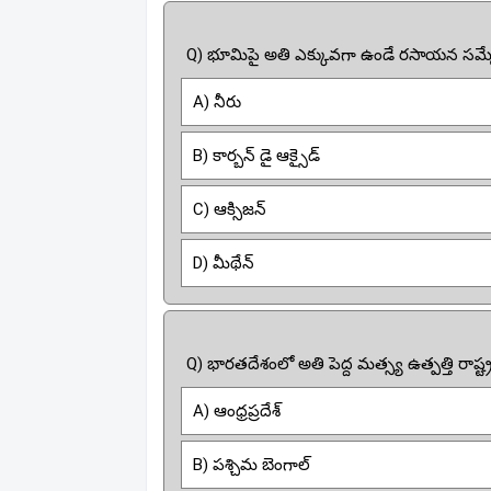
Q) భూమిపై అతి ఎక్కువగా ఉండే రసాయన సమ్
A) నీరు
B) కార్బన్ డై ఆక్సైడ్
C) ఆక్సిజన్
D) మీథేన్
Q) భారతదేశంలో అతి పెద్ద మత్స్య ఉత్పత్తి రాష్ట
A) ఆంధ్రప్రదేశ్
B) పశ్చిమ బెంగాల్