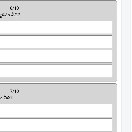
6/10
మేళనం ఏది?
7/10
్రం ఏది?