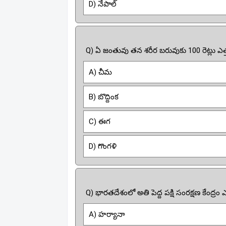
D) నేపాల్
Q) ఏ జంతువు తన శరీర బరువుకు 100 రెట్లు ఎ
A) చీమ
B) బొద్దింక
C) ఈగ
D) గొంగళి
Q) భారతదేశంలో అతి పెద్ద పక్షి సంరక్షణ కేంద్రం
A) హర్యానా