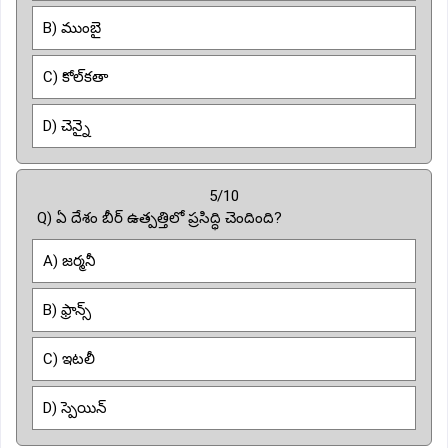
B) ముంబై
C) కోల్‌కతా
D) చెన్నై
5/10
Q) ఏ దేశం బీర్ ఉత్పత్తిలో ప్రసిద్ధి చెందింది?
A) జర్మనీ
B) ఫ్రాన్స్
C) ఇటలీ
D) స్పెయిన్