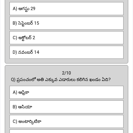
A) ఆగస్టు 29
B) సెప్టెంబర్ 15
C) అక్టోబర్ 2
D) నవంబర్ 14
2/10
Q) ప్రపంచంలో అతి ఎక్కువ ఎడారులు కలిగిన ఖండం ఏది?
A) ఆఫ్రికా
B) ఆసియా
C) అంటార్కిటికా