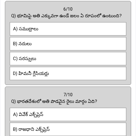
6/10
Q) భూమిపై అతి ఎక్కువగా ఉండే జలం ఏ రూపంలో ఉంటుంది?
A) సముద్రాలు
B) నదులు
C) సరస్సులు
D) హిమనీ గ్లేసియర్లు
7/10
Q) భారతదేశంలో అతి పొడవైన రైలు మార్గం ఏది?
A) వివేక్ ఎక్స్‌ప్రెస్
B) రాజధాని ఎక్స్‌ప్రెస్