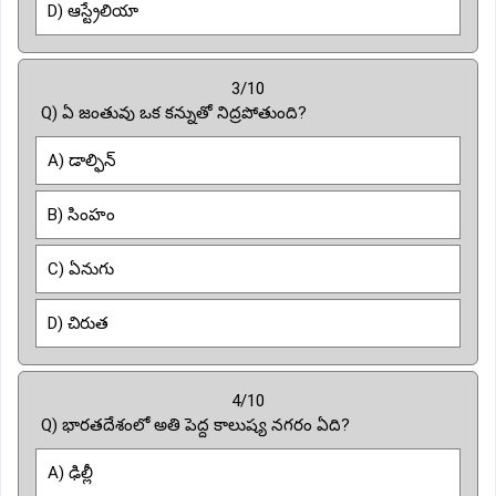
D) ఆస్ట్రేలియా
3/10
Q) ఏ జంతువు ఒక కన్నుతో నిద్రపోతుంది?
A) డాల్ఫిన్
B) సింహం
C) ఏనుగు
D) చిరుత
4/10
Q) భారతదేశంలో అతి పెద్ద కాలుష్య నగరం ఏది?
A) ఢిల్లీ