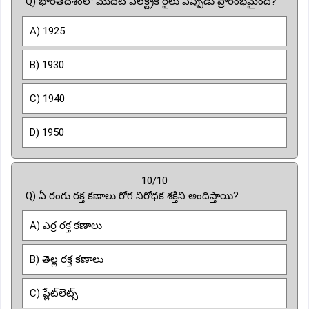
Q) భారతదేశంలో మొదటి ఎలక్ట్రిక్ రైలు ఎప్పుడు ప్రారంభమైంది?
A) 1925
B) 1930
C) 1940
D) 1950
10/10
Q) ఏ రంగు రక్త కణాలు రోగ నిరోధక శక్తిని అందిస్తాయి?
A) ఎర్ర రక్త కణాలు
B) తెల్ల రక్త కణాలు
C) ప్లేట్‌లెట్స్