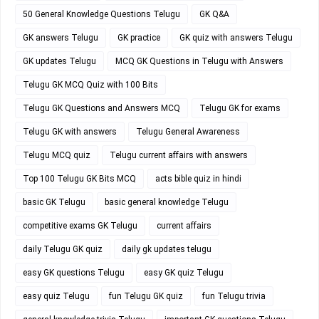
50 General Knowledge Questions Telugu
GK Q&A
GK answers Telugu
GK practice
GK quiz with answers Telugu
GK updates Telugu
MCQ GK Questions in Telugu with Answers
Telugu GK MCQ Quiz with 100 Bits
Telugu GK Questions and Answers MCQ
Telugu GK for exams
Telugu GK with answers
Telugu General Awareness
Telugu MCQ quiz
Telugu current affairs with answers
Top 100 Telugu GK Bits MCQ
acts bible quiz in hindi
basic GK Telugu
basic general knowledge Telugu
competitive exams GK Telugu
current affairs
daily Telugu GK quiz
daily gk updates telugu
easy GK questions Telugu
easy GK quiz Telugu
easy quiz Telugu
fun Telugu GK quiz
fun Telugu trivia