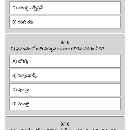
C) శతాబ్ది ఎక్స్‌ప్రెస్
D) గరీబ్ రథ్
8/10
Q) ప్రపంచంలో అతి ఎక్కువ జనాభా కలిగిన నగరం ఏది?
A) టోక్యో
B) న్యూయార్క్
C) షాంఘై
D) ముంబై
9/10