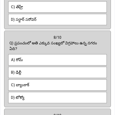
C) తేహ్రీ
D) సర్దార్ సరోవర్
8/10
Q) ప్రపంచంలో అతి ఎక్కువ సంఖ్యలో విగ్రహాలు ఉన్న నగరం
ఏది?
A) రోమ్
B) ఢిల్లీ
C) బ్యాంకాక్
D) టోక్యో