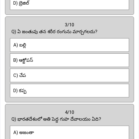
D) బ్రెజిల్
3/10
Q) ఏ జంతువు తన శరీర రంగును మార్చగలదు?
A) బల్లి
B) ఆక్టోపస్
C) చేప
D) కప్ప
4/10
Q) భారతదేశంలో అతి పెద్ద గుహ దేవాలయం ఏది?
A) అజంతా