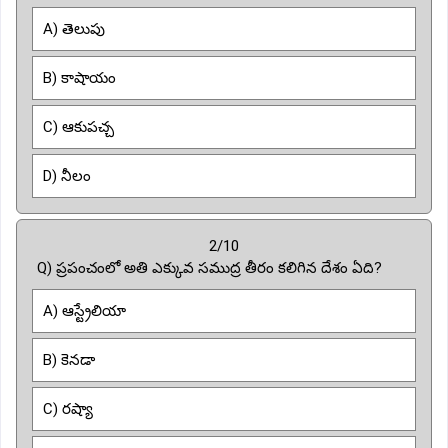
A) తెలుపు
B) కాషాయం
C) ఆకుపచ్చ
D) నీలం
2/10
Q) ప్రపంచంలో అతి ఎక్కువ సముద్ర తీరం కలిగిన దేశం ఏది?
A) ఆస్ట్రేలియా
B) కెనడా
C) రష్యా