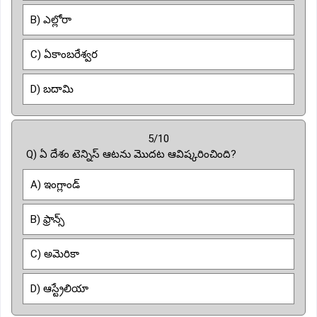
B) ఎల్లోరా
C) ఏకాంబరేశ్వర
D) బదామి
5/10
Q) ఏ దేశం టెన్నిస్ ఆటను మొదట ఆవిష్కరించింది?
A) ఇంగ్లాండ్
B) ఫ్రాన్స్
C) అమెరికా
D) ఆస్ట్రేలియా