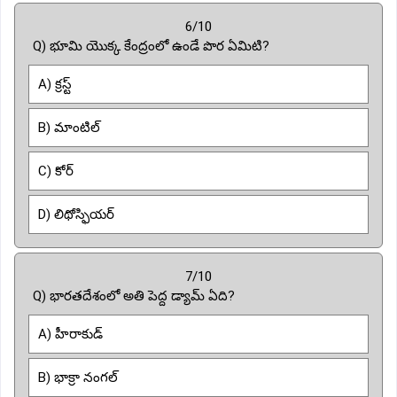
6/10
Q) భూమి యొక్క కేంద్రంలో ఉండే పొర ఏమిటి?
A) క్రస్ట్
B) మాంటిల్
C) కోర్
D) లిథోస్ఫియర్
7/10
Q) భారతదేశంలో అతి పెద్ద డ్యామ్ ఏది?
A) హీరాకుడ్
B) భాక్రా నంగల్