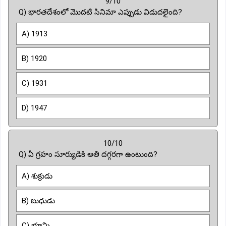
9/10
Q) భారతదేశంలో మొదటి సినిమా ఎప్పుడు విడుదలైంది?
A) 1913
B) 1920
C) 1931
D) 1947
10/10
Q) ఏ గ్రహం సూర్యుడికి అతి దగ్గరగా ఉంటుంది?
A) శుక్రుడు
B) బుధుడు
C) భూమి