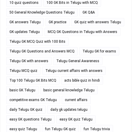
10 quiz questions
100 GK Bits in Telugu with MCQ
50 General Knowledge Questions Telugu
GK Q&A
GK answers Telugu
GK practice
GK quiz with answers Telugu
GK updates Telugu
MCQ GK Questions in Telugu with Answers
Telugu GK MCQ Quiz with 100 Bits
Telugu GK Questions and Answers MCQ
Telugu GK for exams
Telugu GK with answers
Telugu General Awareness
Telugu MCQ quiz
Telugu current affairs with answers
Top 100 Telugu GK Bits MCQ
acts bible quiz in hindi
basic GK Telugu
basic general knowledge Telugu
competitive exams GK Telugu
current affairs
daily Telugu GK quiz
daily gk updates telugu
easy GK questions Telugu
easy GK quiz Telugu
easy quiz Telugu
fun Telugu GK quiz
fun Telugu trivia