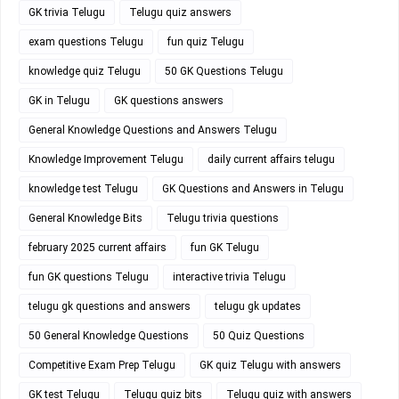
GK trivia Telugu
Telugu quiz answers
exam questions Telugu
fun quiz Telugu
knowledge quiz Telugu
50 GK Questions Telugu
GK in Telugu
GK questions answers
General Knowledge Questions and Answers Telugu
Knowledge Improvement Telugu
daily current affairs telugu
knowledge test Telugu
GK Questions and Answers in Telugu
General Knowledge Bits
Telugu trivia questions
february 2025 current affairs
fun GK Telugu
fun GK questions Telugu
interactive trivia Telugu
telugu gk questions and answers
telugu gk updates
50 General Knowledge Questions
50 Quiz Questions
Competitive Exam Prep Telugu
GK quiz Telugu with answers
GK test Telugu
Telugu quiz bits
Telugu quiz with answers