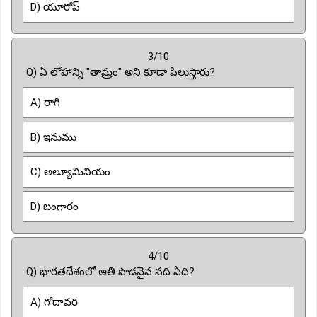
D) యూరోప్
3/10
Q) ఏ లోహాన్ని "తామ్రం" అని కూడా పిలుస్తారు?
A) రాగి
B) ఇనుము
C) అల్యూమినియం
D) బంగారం
4/10
Q) భారతదేశంలో అతి పొడవైన నది ఏది?
A) గోదావరి