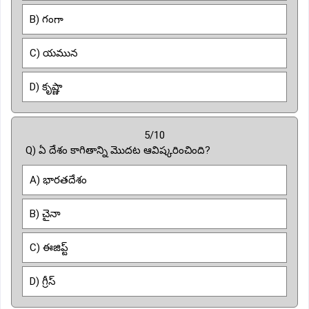
B) గంగా
C) యమున
D) కృష్ణా
5/10
Q) ఏ దేశం కాగితాన్ని మొదట ఆవిష్కరించింది?
A) భారతదేశం
B) చైనా
C) ఈజిప్ట్
D) గ్రీస్