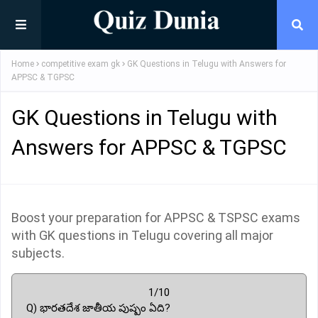
Home
competitive exam gk
GK Questions in Telugu with Answers for
APPSC & TGPSC
GK Questions in Telugu with
Answers for APPSC & TGPSC
Boost your preparation for APPSC & TSPSC exams
with GK questions in Telugu covering all major
subjects.
1/10
Q) భారతదేశ జాతీయ పుష్పం ఏది?