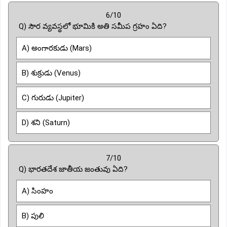
6/10
Q) సౌర వ్యవస్థలో భూమికి అతి సమీప గ్రహం ఏది?
A) అంగారకుడు (Mars)
B) శుక్రుడు (Venus)
C) గురుడు (Jupiter)
D) శని (Saturn)
7/10
Q) భారతదేశ జాతీయ జంతువు ఏది?
A) సింహం
B) పులి