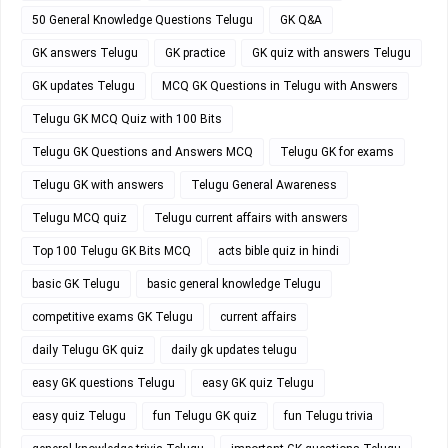
50 General Knowledge Questions Telugu
GK Q&A
GK answers Telugu
GK practice
GK quiz with answers Telugu
GK updates Telugu
MCQ GK Questions in Telugu with Answers
Telugu GK MCQ Quiz with 100 Bits
Telugu GK Questions and Answers MCQ
Telugu GK for exams
Telugu GK with answers
Telugu General Awareness
Telugu MCQ quiz
Telugu current affairs with answers
Top 100 Telugu GK Bits MCQ
acts bible quiz in hindi
basic GK Telugu
basic general knowledge Telugu
competitive exams GK Telugu
current affairs
daily Telugu GK quiz
daily gk updates telugu
easy GK questions Telugu
easy GK quiz Telugu
easy quiz Telugu
fun Telugu GK quiz
fun Telugu trivia