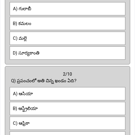
A) గులాబీ
B) కమలం
C) మల్లె
D) సూర్యకాంతి
2/10
Q) ప్రపంచంలో అతి చిన్న ఖండం ఏది?
A) ఆసియా
B) ఆస్ట్రేలియా
C) ఆఫ్రికా