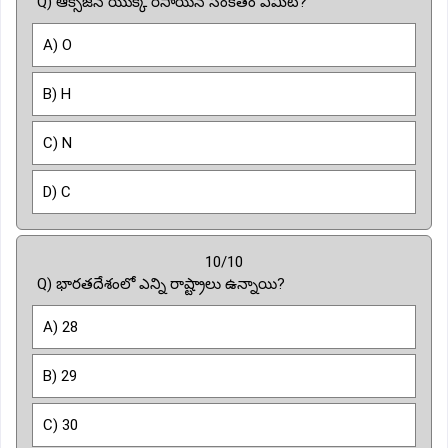
Q) ఆక్సిజన్ యొక్క రసాయన సంకేతం ఏమిటి?
A) O
B) H
C) N
D) C
10/10
Q) భారతదేశంలో ఎన్ని రాష్ట్రాలు ఉన్నాయి?
A) 28
B) 29
C) 30