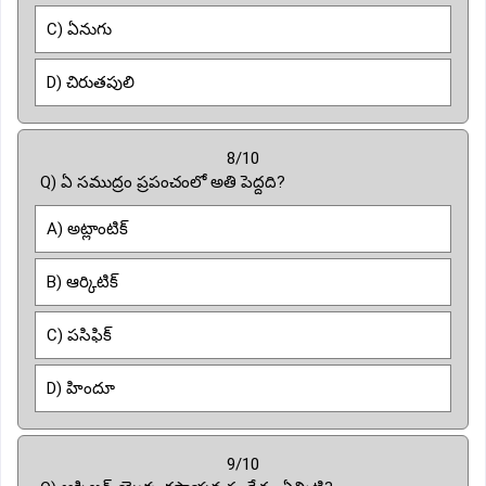
C) ఏనుగు
D) చిరుతపులి
8/10
Q) ఏ సముద్రం ప్రపంచంలో అతి పెద్దది?
A) అట్లాంటిక్
B) ఆర్కిటిక్
C) పసిఫిక్
D) హిందూ
9/10