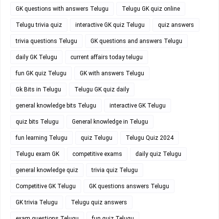
GK questions with answers Telugu
Telugu GK quiz online
Telugu trivia quiz
interactive GK quiz Telugu
quiz answers
trivia questions Telugu
GK questions and answers Telugu
daily GK Telugu
current affairs today telugu
fun GK quiz Telugu
GK with answers Telugu
Gk Bits in Telugu
Telugu GK quiz daily
general knowledge bits Telugu
interactive GK Telugu
quiz bits Telugu
General knowledge in Telugu
fun learning Telugu
quiz Telugu
Telugu Quiz 2024
Telugu exam GK
competitive exams
daily quiz Telugu
general knowledge quiz
trivia quiz Telugu
Competitive GK Telugu
GK questions answers Telugu
GK trivia Telugu
Telugu quiz answers
exam questions Telugu
fun quiz Telugu