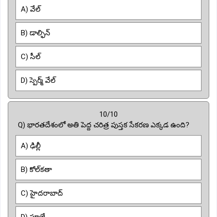
A) వేల్
B) డాల్ఫిన్
C) సీల్
D) స్పెర్మ్ వేల్
10/10
Q) భారతదేశంలో అతి పెద్ద చరిత్ర పుస్తక సేకరణ ఎక్కడ ఉంది?
A) ఢిల్లీ
B) కోల్‌కతా
C) హైదరాబాద్
D) పూణే