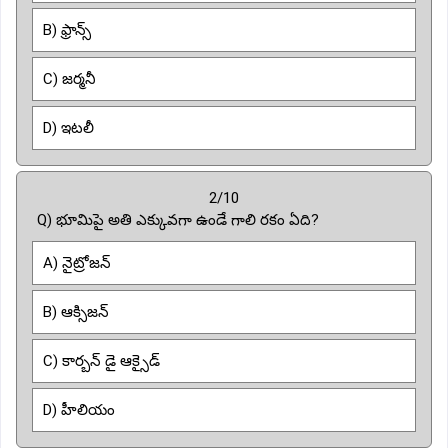
B) ఫ్రాన్స్
C) జర్మనీ
D) ఇటలీ
2/10
Q) భూమిపై అతి ఎక్కువగా ఉండే గాలి రకం ఏది?
A) నైట్రోజన్
B) ఆక్సిజన్
C) కార్బన్ డై ఆక్సైడ్
D) హీలియం