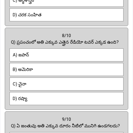
C) అర్థశాస్త్రం
D) చరక సంహిత
8/10
Q) ప్రపంచంలో అతి ఎక్కువ ఎత్తైన రేడియో టవర్ ఎక్కడ ఉంది?
A) జపాన్
B) అమెరికా
C) చైనా
D) రష్యా
9/10
Q) ఏ జంతువు అతి ఎక్కువ దూరం నీటిలో మునిగి ఉండగలదు?