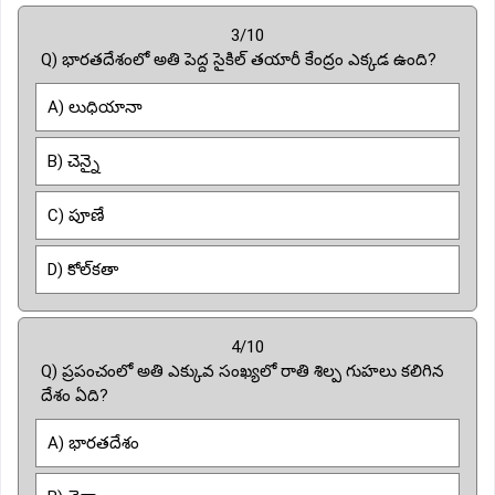
3/10
Q) భారతదేశంలో అతి పెద్ద సైకిల్ తయారీ కేంద్రం ఎక్కడ ఉంది?
A) లుధియానా
B) చెన్నై
C) పూణే
D) కోల్‌కతా
4/10
Q) ప్రపంచంలో అతి ఎక్కువ సంఖ్యలో రాతి శిల్ప గుహలు కలిగిన
దేశం ఏది?
A) భారతదేశం