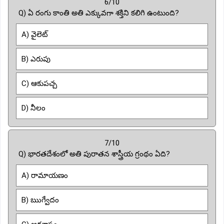
6/10
Q) ఏ రంగు కాంతి అతి ఎక్కువగా శక్తిని కలిగి ఉంటుంది?
A) వైలెట్
B) ఎరుపు
C) ఆకుపచ్చ
D) నీలం
7/10
Q) భారతదేశంలో అతి పురాతన శాస్త్రీయ గ్రంథం ఏది?
A) రామాయణం
B) ఋగ్వేదం