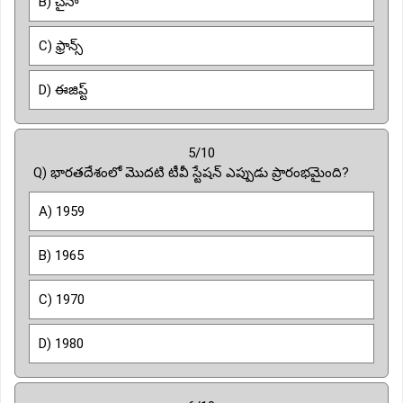
B) చైనా
C) ఫ్రాన్స్
D) ఈజిప్ట్
5/10
Q) భారతదేశంలో మొదటి టీవీ స్టేషన్ ఎప్పుడు ప్రారంభమైంది?
A) 1959
B) 1965
C) 1970
D) 1980