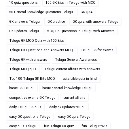
10 quiz questions
100 GK Bits in Telugu with MCQ
50 General Knowledge Questions Telugu
GK Q&A
GK answers Telugu
GK practice
GK quiz with answers Telugu
GK updates Telugu
MCQ GK Questions in Telugu with Answers
Telugu GK MCQ Quiz with 100 Bits
Telugu GK Questions and Answers MCQ
Telugu GK for exams
Telugu GK with answers
Telugu General Awareness
Telugu MCQ quiz
Telugu current affairs with answers
Top 100 Telugu GK Bits MCQ
acts bible quiz in hindi
basic GK Telugu
basic general knowledge Telugu
competitive exams GK Telugu
current affairs
daily Telugu GK quiz
daily gk updates telugu
easy GK questions Telugu
easy GK quiz Telugu
easy quiz Telugu
fun Telugu GK quiz
fun Telugu trivia