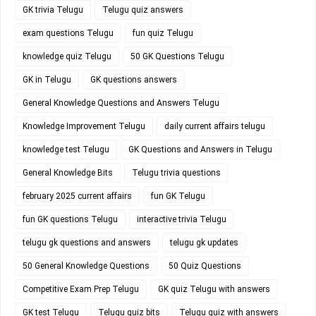
GK trivia Telugu
Telugu quiz answers
exam questions Telugu
fun quiz Telugu
knowledge quiz Telugu
50 GK Questions Telugu
GK in Telugu
GK questions answers
General Knowledge Questions and Answers Telugu
Knowledge Improvement Telugu
daily current affairs telugu
knowledge test Telugu
GK Questions and Answers in Telugu
General Knowledge Bits
Telugu trivia questions
february 2025 current affairs
fun GK Telugu
fun GK questions Telugu
interactive trivia Telugu
telugu gk questions and answers
telugu gk updates
50 General Knowledge Questions
50 Quiz Questions
Competitive Exam Prep Telugu
GK quiz Telugu with answers
GK test Telugu
Telugu quiz bits
Telugu quiz with answers