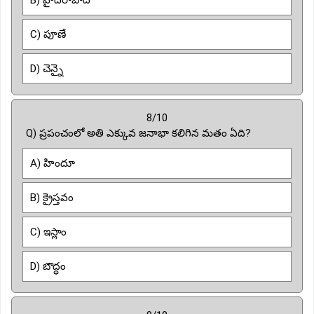
C) పూణే
D) చెన్నై
8/10
Q) ప్రపంచంలో అతి ఎక్కువ జనాభా కలిగిన మతం ఏది?
A) హిందూ
B) క్రైస్తవం
C) ఇస్లాం
D) బౌద్ధం