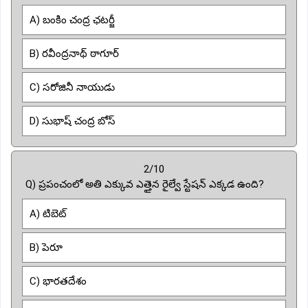
A) బంకిం చంద్ర ఛటర్జీ
B) రవీంద్రనాథ్ ఠాగూర్
C) సరోజినీ నాయుడు
D) సుభాష్ చంద్ర బోస్
2/10
Q) ప్రపంచంలో అతి ఎక్కువ ఎత్తైన రైల్వే స్టేషన్ ఎక్కడ ఉంది?
A) టిబెట్
B) పెరూ
C) భారతదేశం