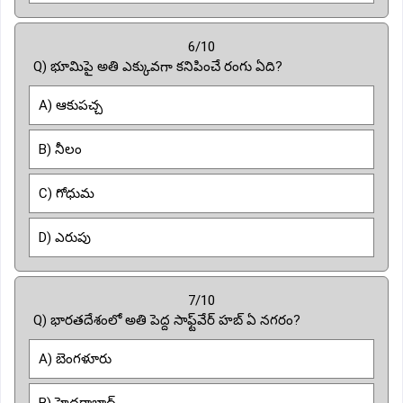
6/10
Q) భూమిపై అతి ఎక్కువగా కనిపించే రంగు ఏది?
A) ఆకుపచ్చ
B) నీలం
C) గోధుమ
D) ఎరుపు
7/10
Q) భారతదేశంలో అతి పెద్ద సాఫ్ట్‌వేర్ హబ్ ఏ నగరం?
A) బెంగళూరు
B) హైదరాబాద్