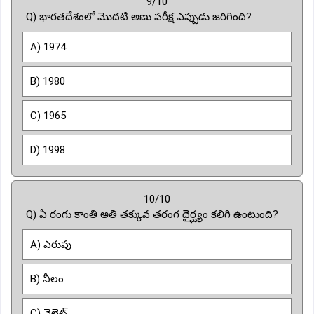
9/10
Q) భారతదేశంలో మొదటి అణు పరీక్ష ఎప్పుడు జరిగింది?
A) 1974
B) 1980
C) 1965
D) 1998
10/10
Q) ఏ రంగు కాంతి అతి తక్కువ తరంగ దైర్ఘ్యం కలిగి ఉంటుంది?
A) ఎరుపు
B) నీలం
C) వైలెట్