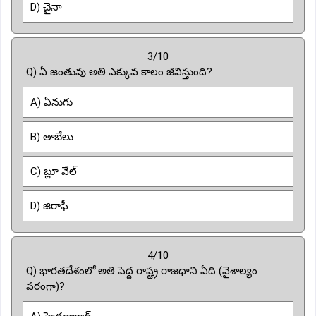
D) చైనా
3/10
Q) ఏ జంతువు అతి ఎక్కువ కాలం జీవిస్తుంది?
A) ఏనుగు
B) తాబేలు
C) బ్లూ వేల్
D) జిరాఫీ
4/10
Q) భారతదేశంలో అతి పెద్ద రాష్ట్ర రాజధాని ఏది (వైశాల్యం
పరంగా)?