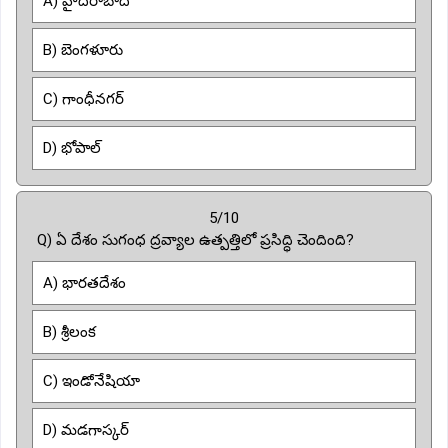
A) హైదరాబాద్
B) బెంగళూరు
C) గాంధీనగర్
D) భోపాల్
5/10
Q) ఏ దేశం సుగంధ ద్రవ్యాల ఉత్పత్తిలో ప్రసిద్ధి చెందింది?
A) భారతదేశం
B) శ్రీలంక
C) ఇండోనేషియా
D) మడగాస్కర్